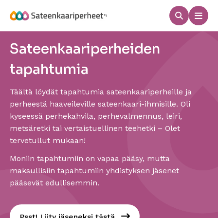
Hyppää
sisältöön
Haku
Men
Sateenkaariperheet
Sateenkaariperheiden
tapahtumia
Täältä löydät tapahtumia sateenkaariperheille ja
perheestä haaveileville sateenkaari-ihmisille. Oli
kyseessä perhekahvila, perhevalmennus, leiri,
metsäretki tai vertaistuellinen teehetki – Olet
tervetullut mukaan!
Moniin tapahtumiin on vapaa pääsy, mutta
maksullisiin tapahtumiin yhdistyksen jäsenet
pääsevät edullisemmin.
Psst! Liity jäseneksi tästä