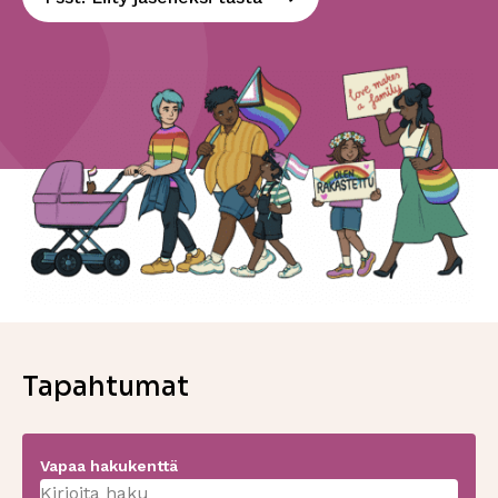
Tapahtumat
Vapaa hakukenttä