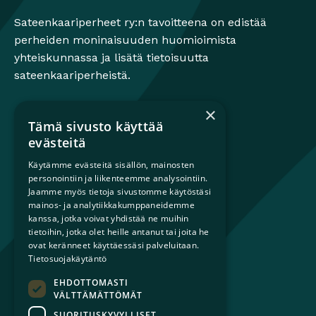
Sateenkaariperheet ry:n tavoitteena on edistää
perheiden moninaisuuden huomioimista
yhteiskunnassa ja lisätä tietoisuutta
sateenkaariperheistä.
×
Tämä sivusto käyttää
Mikä on sateenkaariperhe?
evästeitä
Perheestä haaveileville
Käytämme evästeitä sisällön, mainosten
Lapsiperheille
personointiin ja liikenteemme analysointiin.
Ammattilaisille
Jaamme myös tietoja sivustomme käytöstäsi
mainos- ja analytiikkakumppaneidemme
Päättäjille
kanssa, jotka voivat yhdistää ne muihin
tietoihin, jotka olet heille antanut tai joita he
Ajankohtaista
ovat keränneet käyttäessäsi palveluitaan.
Tilaa uutiskirje
Tietosuojakäytäntö
Lahjoita
EHDOTTOMASTI
Liity jäseneksi
VÄLTTÄMÄTTÖMÄT
Yhteystiedot
SUORITUSKYVYLLISET