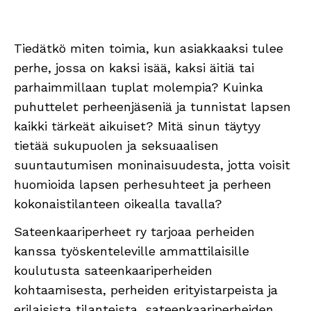
Tiedätkö miten toimia, kun asiakkaaksi tulee
perhe, jossa on kaksi isää, kaksi äitiä tai
parhaimmillaan tuplat molempia? Kuinka
puhuttelet perheenjäseniä ja tunnistat lapsen
kaikki tärkeät aikuiset? Mitä sinun täytyy
tietää sukupuolen ja seksuaalisen
suuntautumisen moninaisuudesta, jotta voisit
huomioida lapsen perhesuhteet ja perheen
kokonaistilanteen oikealla tavalla?
Sateenkaariperheet ry tarjoaa perheiden
kanssa työskenteleville ammattilaisille
koulutusta sateenkaariperheiden
kohtaamisesta, perheiden erityistarpeista ja
erilaisista tilanteista, sateenkaariperheiden