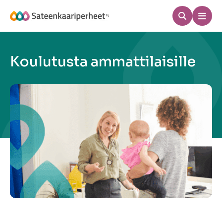
Hyppää
sisältöön
Haku
Men
Sateenkaariperheet
Koulutusta ammattilaisille