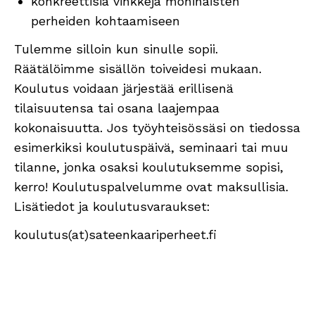
konkreettisia vinkkejä moninaisten
perheiden kohtaamiseen
Tulemme silloin kun sinulle sopii.
Räätälöimme sisällön toiveidesi mukaan.
Koulutus voidaan järjestää erillisenä
tilaisuutensa tai osana laajempaa
kokonaisuutta. Jos työyhteisössäsi on tiedossa
esimerkiksi koulutuspäivä, seminaari tai muu
tilanne, jonka osaksi koulutuksemme sopisi,
kerro! Koulutuspalvelumme ovat maksullisia.
Lisätiedot ja koulutusvaraukset:
koulutus(at)sateenkaariperheet.fi