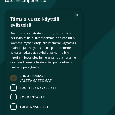
sateenkaariperheistä.
×
Tämä sivusto käyttää
Mikä on sateenkaariperhe?
evästeitä
Perheestä haaveileville
Käytämme evästeitä sisällön, mainosten
Lapsiperheille
personointiin ja liikenteemme analysointiin.
Ammattilaisille
Jaamme myös tietoja sivustomme käytöstäsi
mainos- ja analytiikkakumppaneidemme
Päättäjille
kanssa, jotka voivat yhdistää ne muihin
tietoihin, jotka olet heille antanut tai joita he
Ajankohtaista
ovat keränneet käyttäessäsi palveluitaan.
Tilaa uutiskirje
Tietosuojakäytäntö
Lahjoita
EHDOTTOMASTI
Liity jäseneksi
VÄLTTÄMÄTTÖMÄT
Yhteystiedot
SUORITUSKYVYLLISET
KOHDENTAVAT
TOIMINNALLISET
© 2026 Sateenkaariperheet ry