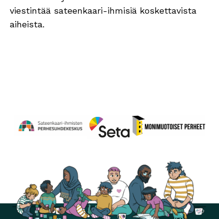
viestintää sateenkaari-ihmisiä koskettavista
aiheista.
Perhesuhdekeskus
Avautuu uuteen ikkunaan
Monimuotoiset perheet
Avautuu uuteen ikkunaa
Seta
Avautuu uuteen ikkunaan