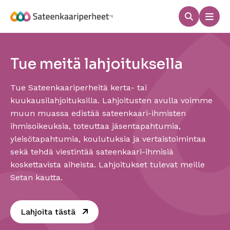
Hyppää
sisältöön
Haku
Men
Sateenkaariperheet
Tue meitä lahjoituksella
Tue Sateenkaariperheitä kerta- tai
kuukausilahjoituksilla. Lahjoitusten avulla voimme
muun muassa edistää sateenkaari-ihmisten
ihmisoikeuksia, toteuttaa jäsentapahtumia,
yleisötapahtumia, koulutuksia ja vertaistoimintaa
sekä tehdä viestintää sateenkaari-ihmisiä
koskettavista aiheista. Lahjoitukset tulevat meille
Setan kautta.
Sivu avautuu uudessa ikkunassa
Lahjoita tästä