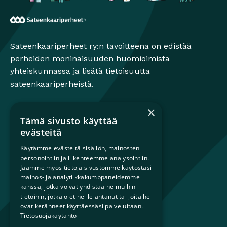
Sateenkaariperheet
Sateenkaariperheet ry:n tavoitteena on edistää
perheiden moninaisuuden huomioimista
yhteiskunnassa ja lisätä tietoisuutta
sateenkaariperheistä.
×
Tämä sivusto käyttää
Mikä on sateenkaariperhe?
evästeitä
Perheestä haaveileville
Käytämme evästeitä sisällön, mainosten
Lapsiperheille
personointiin ja liikenteemme analysointiin.
Ammattilaisille
Jaamme myös tietoja sivustomme käytöstäsi
mainos- ja analytiikkakumppaneidemme
Päättäjille
kanssa, jotka voivat yhdistää ne muihin
tietoihin, jotka olet heille antanut tai joita he
Ajankohtaista
ovat keränneet käyttäessäsi palveluitaan.
Tilaa uutiskirje
Tietosuojakäytäntö