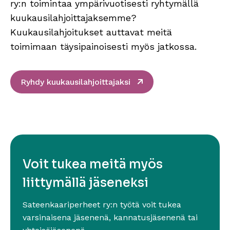
ry:n toimintaa ympärivuotisesti ryhtymällä
kuukausilahjoittajaksemme?
Kuukausilahjoitukset auttavat meitä
toimimaan täysipainoisesti myös jatkossa.
Sivu avautuu uudessa
Ryhdy kuukausilahjoittajaksi
Voit tukea meitä myös
liittymällä jäseneksi
Sateenkaariperheet ry:n työtä voit tukea
varsinaisena jäsenenä, kannatusjäsenenä tai