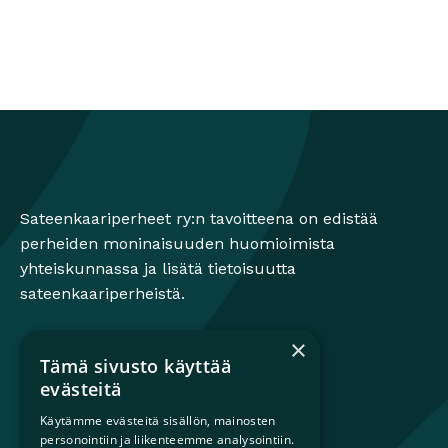
Sateenkaariperheet
Sateenkaariperheet ry:n tavoitteena on edistää
perheiden moninaisuuden huomioimista
yhteiskunnassa ja lisätä tietoisuutta
sateenkaariperheistä.
×
Tämä sivusto käyttää
Mikä on sateenkaariperhe?
evästeitä
Perheestä haaveileville
Käytämme evästeitä sisällön, mainosten
Lapsiperheille
personointiin ja liikenteemme analysointiin.