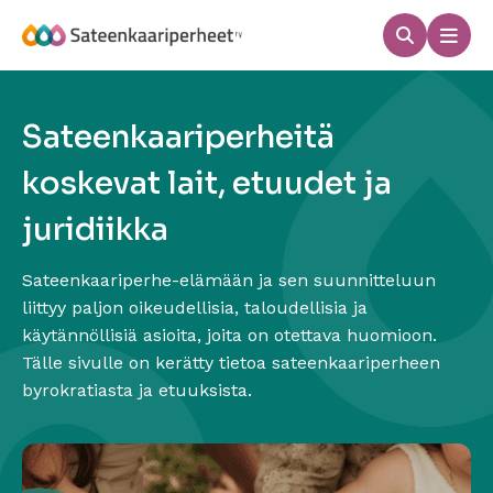
Hyppää
sisältöön
Haku
Men
Sateenkaariperheet
Sateenkaariperheitä
koskevat lait, etuudet ja
juridiikka
Sateenkaariperhe-elämään ja sen suunnitteluun
liittyy paljon oikeudellisia, taloudellisia ja
käytännöllisiä asioita, joita on otettava huomioon.
Tälle sivulle on kerätty tietoa sateenkaariperheen
byrokratiasta ja etuuksista.