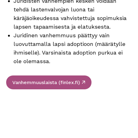
Juridisten vanhempien kesken voidaan
tehdä lastenvalvojan luona tai
käräjäoikeudessa vahvistettuja sopimuksia
lapsen tapaamisesta ja elatuksesta.
Juridinen vanhemmuus päättyy vain
luovuttamalla lapsi adoptioon (määrätylle
ihmiselle). Varsinaista adoption purkua ei
ole olemassa.
Sivu avautuu uudessa 
Vanhemmuuslaista (finlex.fi)