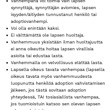
Vanhempana voi toimia vain lapsen
synnyttäjä, synnyttäjän aviomies, lapsen
isyyden/äitiyden tunnustanut henkilö tai
adoptiovanhempi.
Voi olla enintään kaksi.
Ei välttämättä ole lapsen huoltaja.
Vanhemmuus yksistään ilman huoltajuutta
ei anna oikeutta hoitaa lapsen virallisia
asioita tai edustaa lasta.
Vanhemmalla on velvollisuus elättää lasta.
Lapsella oikeus tavata vanhempaa (lapsella
oikeus tavata myös vanhemmuudesta
luopunutta henkilöä adoption vahvistamisen
jälkeen, jos tästä sovitaan adoption
yhteydessä, TAI tosiasiallista vanhempaa,
jos tuomioistuin katsoo sen olevan lapsen