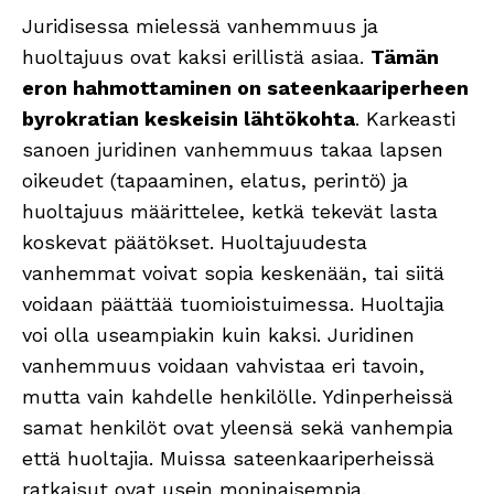
Juridisessa mielessä vanhemmuus ja
huoltajuus ovat kaksi erillistä asiaa.
Tämän
eron hahmottaminen on sateenkaariperheen
byrokratian keskeisin lähtökohta
. Karkeasti
sanoen juridinen vanhemmuus takaa lapsen
oikeudet (tapaaminen, elatus, perintö) ja
huoltajuus määrittelee, ketkä tekevät lasta
koskevat päätökset. Huoltajuudesta
vanhemmat voivat sopia keskenään, tai siitä
voidaan päättää tuomioistuimessa. Huoltajia
voi olla useampiakin kuin kaksi. Juridinen
vanhemmuus voidaan vahvistaa eri tavoin,
mutta vain kahdelle henkilölle. Ydinperheissä
samat henkilöt ovat yleensä sekä vanhempia
että huoltajia. Muissa sateenkaariperheissä
ratkaisut ovat usein moninaisempia.