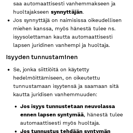
saa automaattisesti vanhemmakseen ja
huoltajakseen
synnyttäjän
.
Jos synnyttäjä on naimisissa oikeudellisen
miehen kanssa, myös hänestä tulee ns.
isyysolettaman kautta automaattisesti
lapsen juridinen vanhempi ja huoltaja.
Isyyden tunnustaminen
Se, jonka siittiöitä on käytetty
hedelmöittämiseen, on oikeutettu
tunnustamaan isyytensä ja saamaan sitä
kautta juridisen vanhemmuuden:
Jos isyys tunnustetaan neuvolassa
ennen lapsen syntymää
, hänestä tulee
automaattisesti myös huoltaja.
Jos tunnustus tehdään syntymän