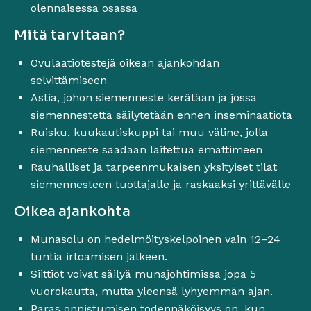
olennaisessa osassa
Mitä tarvitaan?
Ovulaatiotestejä oikean ajankohdan
selvittämiseen
Astia, johon siemenneste kerätään ja jossa
siemennestettä säilytetään ennen inseminaatiota
Ruisku, kuukautiskuppi tai muu väline, jolla
siemenneste saadaan laitettua emättimeen
Rauhalliset ja tarpeenmukaisen yksityiset tilat
siemennesteen tuottajalle ja raskaaksi yrittävälle
Oikea ajankohta
Munasolu on hedelmöityskelpoinen vain 12–24
tuntia irtoamisen jälkeen.
Siittiöt voivat säilyä munajohtimissa jopa 5
vuorokautta, mutta yleensä lyhyemmän ajan.
Paras onnistumisen todennäköisyys on, kun