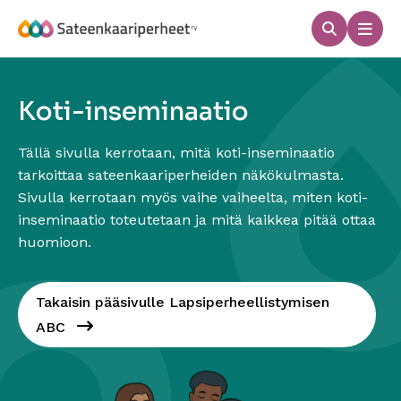
Hyppää
sisältöön
Haku
Men
Sateenkaariperheet
Koti-inseminaatio
Tällä sivulla kerrotaan, mitä koti-inseminaatio
tarkoittaa sateenkaariperheiden näkökulmasta.
Sivulla kerrotaan myös vaihe vaiheelta, miten koti-
inseminaatio toteutetaan ja mitä kaikkea pitää ottaa
huomioon.
Takaisin pääsivulle Lapsiperheellistymisen
ABC