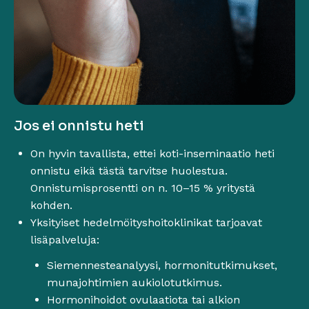
Jos ei onnistu heti
On hyvin tavallista, ettei koti-inseminaatio heti
onnistu eikä tästä tarvitse huolestua.
Onnistumisprosentti on n. 10–15 % yritystä
kohden.
Yksityiset hedelmöityshoitoklinikat tarjoavat
lisäpalveluja:
Siemennesteanalyysi, hormonitutkimukset,
munajohtimien aukiolotutkimus.
Hormonihoidot ovulaatiota tai alkion