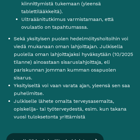
kiinnittymistä tukemaan (yleensä
tablettilääkkeitä).
Ultraäänitutkimus varmistamaan, että
ovulaatio on tapahtumassa.
Sekä yksityisen puolen hedelmöityshoitoihin voi
viedä mukanaan oman lahjoittajan. Julkisella
puolella oman lahjoittajaksi hyväksytään (10/2025
tilanne) ainoastaan sisaruslahjoittaja, eli
pariskunnan jomman kumman osapuolen
sisarus.
Yksityiseltä voi vaan varata ajan, yleensä sen saa
puhelimitse.
Julkiselle lähete omalta terveysasemalta,
opiskelija- tai työterveydestä, esim. kun takana
vuosi tuloksetonta yrittämistä