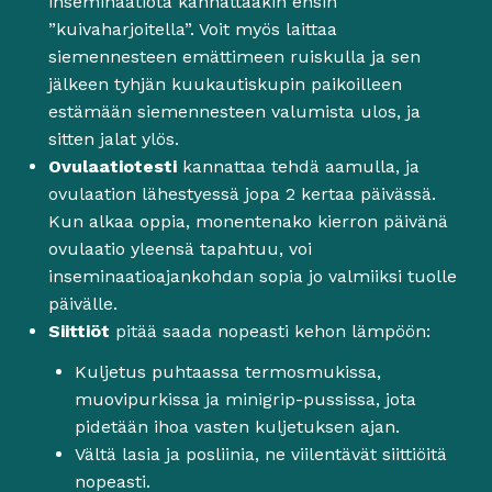
inseminaatiota kannattaakin ensin
”kuivaharjoitella”. Voit myös laittaa
siemennesteen emättimeen ruiskulla ja sen
jälkeen tyhjän kuukautiskupin paikoilleen
estämään siemennesteen valumista ulos, ja
sitten jalat ylös.
Ovulaatiotesti
kannattaa tehdä aamulla, ja
ovulaation lähestyessä jopa 2 kertaa päivässä.
Kun alkaa oppia, monentenako kierron päivänä
ovulaatio yleensä tapahtuu, voi
inseminaatioajankohdan sopia jo valmiiksi tuolle
päivälle.
Siittiöt
pitää saada nopeasti kehon lämpöön:
Kuljetus puhtaassa termosmukissa,
muovipurkissa ja minigrip-pussissa, jota
pidetään ihoa vasten kuljetuksen ajan.
Vältä lasia ja posliinia, ne viilentävät siittiöitä
nopeasti.