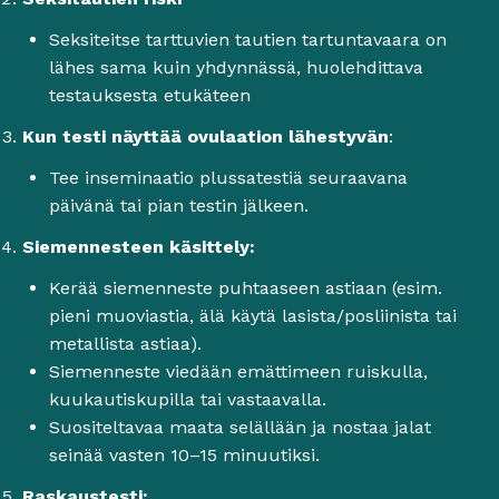
Seksiteitse tarttuvien tautien tartuntavaara on
lähes sama kuin yhdynnässä, huolehdittava
testauksesta etukäteen
Kun testi näyttää ovulaation lähestyvän
:
Tee inseminaatio plussatestiä seuraavana
päivänä tai pian testin jälkeen.
Siemennesteen käsittely:
Kerää siemenneste puhtaaseen astiaan (esim.
pieni muoviastia, älä käytä lasista/posliinista tai
metallista astiaa).
Siemenneste viedään emättimeen ruiskulla,
kuukautiskupilla tai vastaavalla.
Suositeltavaa maata selällään ja nostaa jalat
seinää vasten 10–15 minuutiksi.
Raskaustesti: