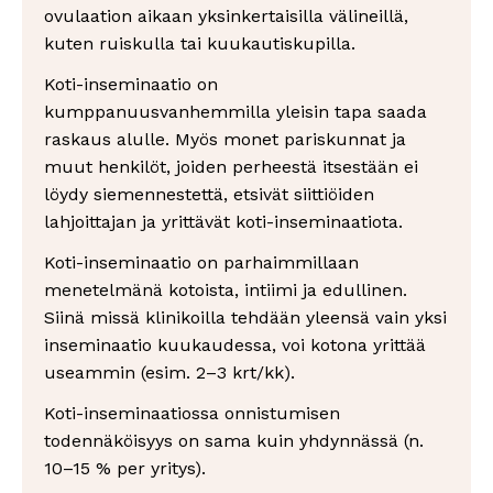
ovulaation aikaan yksinkertaisilla välineillä,
kuten ruiskulla tai kuukautiskupilla.
Koti-inseminaatio on
kumppanuusvanhemmilla yleisin tapa saada
raskaus alulle. Myös monet pariskunnat ja
muut henkilöt, joiden perheestä itsestään ei
löydy siemennestettä, etsivät siittiöiden
lahjoittajan ja yrittävät koti-inseminaatiota.
Koti-inseminaatio on parhaimmillaan
menetelmänä kotoista, intiimi ja edullinen.
Siinä missä klinikoilla tehdään yleensä vain yksi
inseminaatio kuukaudessa, voi kotona yrittää
useammin (esim. 2–3 krt/kk).
Koti-inseminaatiossa onnistumisen
todennäköisyys on sama kuin yhdynnässä (n.
10–15 % per yritys).