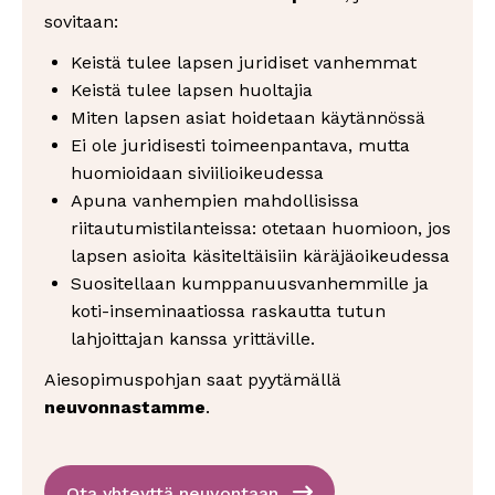
sovitaan:
Keistä tulee lapsen juridiset vanhemmat
Keistä tulee lapsen huoltajia
Miten lapsen asiat hoidetaan käytännössä
Ei ole juridisesti toimeenpantava, mutta
huomioidaan siviilioikeudessa
Apuna vanhempien mahdollisissa
riitautumistilanteissa: otetaan huomioon, jos
lapsen asioita käsiteltäisiin käräjäoikeudessa
Suositellaan kumppanuusvanhemmille ja
koti-inseminaatiossa raskautta tutun
lahjoittajan kanssa yrittäville.
Aiesopimuspohjan saat pyytämällä
neuvonnastamme
.
Ota yhteyttä neuvontaan