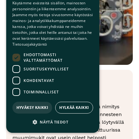
Käytämme evästeitä sisällön, mainosten
personointiin ja liikenteemme analysointiin.
Jaamme myös tietoja sivustomme käytöstäsi
mainos- ja analytiikkakumppaneidemme
kanssa, jotka voivat yhdistää ne muihin
tietoihin, jotka olet heille antanut tai joita he
ovat keränneet käyttäessäsi palveluitaan.
Tietosuojakäytäntö
EHDOTTOMASTI
VÄLTTÄMÄTTÖMÄT
SUORITUSKYVYLLISET
KOHDENTAVAT
Tiesitkö tätä?
TOIMINNALLISET
”Muumimukimenetelmä” on leikkisä nimitys
HYVÄKSY KAIKKI
HYLKÄÄ KAIKKI
koti-inseminaatiolle. Se viittaa siemennesteen
keräämiseen ja kuljettamiseen kotoa löytyvällä
NÄYTÄ TIEDOT
arkisella astialla. Suomalaisessa kulttuurissa
muumimukit ovat usein olleet helposti