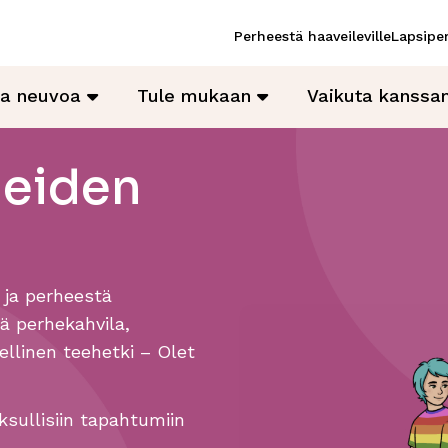
Perheestä haaveileville
Lapsiper
ja neuvoa
Tule mukaan
Vaikuta kanss
heiden
 ja perheestä
sä perhekahvila,
ellinen teehetki – Olet
sullisiin tapahtumiin