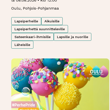
la 08.08.2026 • klo 12:00
Oulu, Pohjois-Pohjanmaa
Lapsiperheille
Aikuisille
Lapsiperhettä suunnitteleville
Sateenkaari-ihmisille
Lapsille ja nuorille
Läheisille