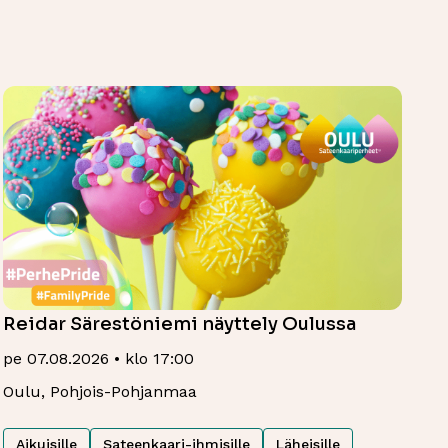
Reidar Särestöniemi näyttely Oulussa
pe 07.08.2026 • klo 17:00
Oulu, Pohjois-Pohjanmaa
Aikuisille
Sateenkaari-ihmisille
Läheisille