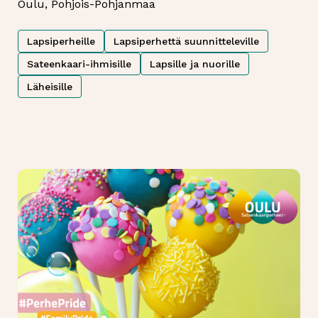
Oulu, Pohjois-Pohjanmaa
Lapsiperheille
Lapsiperhettä suunnitteleville
Sateenkaari-ihmisille
Lapsille ja nuorille
Läheisille