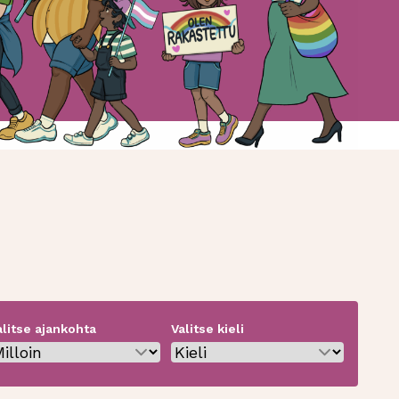
alitse ajankohta
Valitse kieli