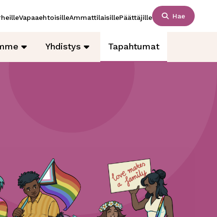
Hae
heille
Vapaaehtoisille
Ammattilaisille
Päättäjille
amme
Yhdistys
Tapahtumat