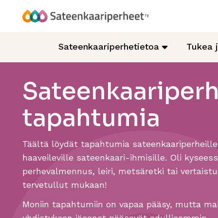
Hyppää
sisältöön
Sateenkaariperheet
Sateenkaariperhetietoa
Tukea 
Sateenkaariper
tapahtumia
Täältä löydät tapahtumia sateenkaariperheille
haaveileville sateenkaari-ihmisille. Oli kysees
perhevalmennus, leiri, metsäretki tai vertaistu
tervetullut mukaan!
Moniin tapahtumiin on vapaa pääsy, mutta mak
yhdistyksen jäsenet pääsevät edullisemmin.