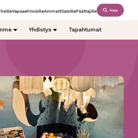
Hae
heille
Vapaaehtoisille
Ammattilaisille
Päättäjille
amme
Yhdistys
Tapahtumat