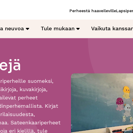
Perheestä haaveileville
Lapsiper
ja neuvoa
Tule mukaan
Vaikuta kanss
ejä
ariperheille suomeksi,
kirjoja, kuvakirjoja,
kailevat perheet
dinperhemallista. Kirjat
rilaisuudesta,
maa. Sateenkaariperheet
a eri kielillä, tule