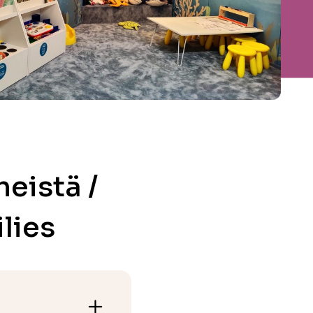
eistä /
lies