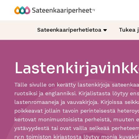
Hyppää
sisältöön
Sateenkaariperheet
Sateenkaariperhetietoa
Tukea 
Lastenkirjavinkk
Tälle sivulle on kerätty lastenkirjoja sateenka
ruotsiksi ja englanniksi. Kirjalistasta löytyy ensi
lastenromaaneja ja vauvakirjoja. Kirjoissa seik
poikkeavat jollain tavoin perinteisestä heteroy
kertovat monimuotoisista perheistä, muuten e
ystävyydestä tai ovat vailla selkeää perhetee
ry:n toimiston kirjastosta löytyy monia kuvakirjoj