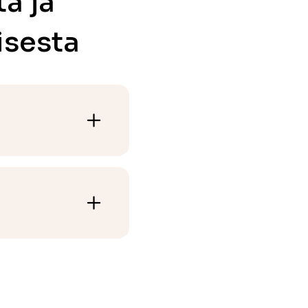
a ja
isesta
. Lastenromaani.
ani.
Adbåge.