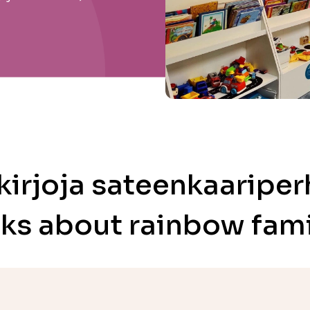
kirjoja sateenkaariperh
ks about rainbow fami