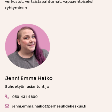
verkostot, vertaistapahtumat, vapaaehtoiseksi
ryhtyminen
Jenni Emma Haiko
Suhdetyön asiantuntija
050 431 4600
jenni.emma.haiko@perhesuhdekeskus.fi