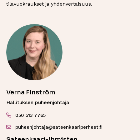
tilavuokraukset ja yhdenvertaisuus.
Verna Finström
Hallituksen puheenjohtaja
050 513 7765
puheenjohtaja@sateenkaariperheet.fi
Sateenkaari-ihmisten