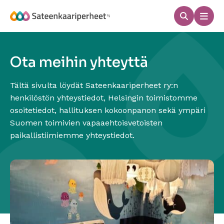
Hyppää
sisältöön
Haku
Men
Sateenkaariperheet
Ota meihin yhteyttä
Tältä sivulta löydät Sateenkaariperheet ry:n
henkilöstön yhteystiedot, Helsingin toimistomme
osoitetiedot, hallituksen kokoonpanon sekä ympäri
Suomen toimivien vapaaehtoisvetoisten
paikallistiimiemme yhteystiedot.