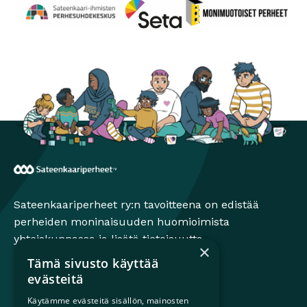
Perhesuhdekeskus
Avautuu uuteen ikkunaan
Monimuotoiset perheet
Avautuu uuteen ikkunaa
Seta
Avautuu uuteen ikkunaan
Sateenkaariperheet
Sateenkaariperheet ry:n tavoitteena on edistää
perheiden moninaisuuden huomioimista
yhteiskunnassa ja lisätä tietoisuutta
×
sateenkaariperheistä.
Tämä sivusto käyttää
evästeitä
Käytämme evästeitä sisällön, mainosten