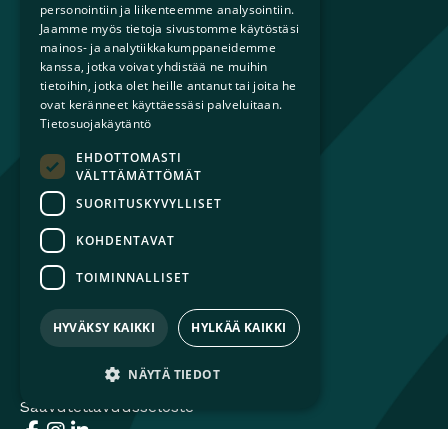
personointiin ja liikenteemme analysointiin.
Mikä on sateenkaariperhe?
Jaamme myös tietoja sivustomme käytöstäsi
Perheestä haaveileville
mainos- ja analytiikkakumppaneidemme
Lapsiperheille
kanssa, jotka voivat yhdistää ne muihin
Ammattilaisille
tietoihin, jotka olet heille antanut tai joita he
ovat keränneet käyttäessäsi palveluitaan.
Päättäjille
Tietosuojakäytäntö
EHDOTTOMASTI
Ajankohtaista
VÄLTTÄMÄTTÖMÄT
Tilaa uutiskirje
SUORITUSKYVYLLISET
Lahjoita
Liity jäseneksi
KOHDENTAVAT
Yhteystiedot
TOIMINNALLISET
HYVÄKSY KAIKKI
HYLKÄÄ KAIKKI
© 2026 Sateenkaariperheet ry
NÄYTÄ TIEDOT
Tietosuojaseloste
Saavutettavuusseloste
Facebook
Avautuu uuteen ikkunaan
Instagram
Avautuu uuteen ikkunaan
LinkedIn
Avautuu uuteen ikkunaan