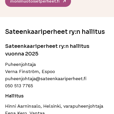
Sivu avautuu uudessa ik
monimuotoisetperheet.fi
Sateenkaariperheet ry:n hallitus
Sateenkaariperheet ry:n hallitus
vuonna 2025
Puheenjohtaja
Verna Finström, Espoo
puheenjohtaja@sateenkaariperheet.fi
050 513 7765
Hallitus
Hinni Aarninsalo, Helsinki, varapuheenjohtaja
Eena Kero, Vantaa