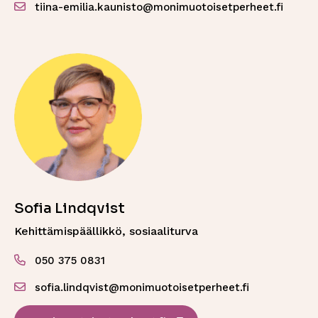
tiina-emilia.kaunisto@monimuotoisetperheet.fi
Sofia Lindqvist
Kehittämispäällikkö, sosiaaliturva
050 375 0831
sofia.lindqvist@monimuotoisetperheet.fi