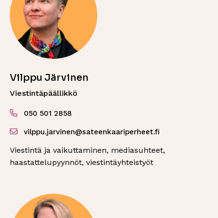
Vilppu Järvinen
Viestintäpäällikkö
050 501 2858
vilppu.jarvinen@sateenkaariperheet.fi
Viestintä ja vaikuttaminen, mediasuhteet,
haastattelupyynnöt, viestintäyhteistyöt