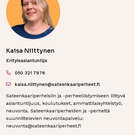
Kaisa Niittynen
Erityisasiantuntija
050 321 7976
kaisa.niittynen@sateenkaariperheet.fi
Sateenkaariperheisiin ja -perheellistymiseen liittyvä
asiantuntijuus, koulutukset, ammattilaisyhteistyö,
neuvonta. Sateenkaariperheiden ja -perhettä
suunnittelevien neuvontapalvelu:
neuvonta@sateenkaariperheet.fi