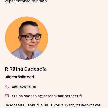
vapaaehtoistoimintaan.
R Räihä Sadesola
Järjestösihteeri
050 525 7999
r.raiha.sadesola@sateenkaariperheet.fi
Jäsenasiat, laskutus, kulukorvaukset, palkanmaksu,