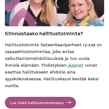
Kiinnostaako hallitustoiminta?
Hallitustoiminta Sateenkaariperheet ry:ssä on
vapaaehtoistoimintaa, joka antaa
vaikuttamismahdollisuuksia ja tuo uusia
ihmisiä elämään. Yhdistyksen
jäsenet
voivat
asettua hallitukseen ehdolle aina
syyskokouksessa. Hallituskausi kestää kaksi
vuotta.
Lue lisää hallitustoiminnasta