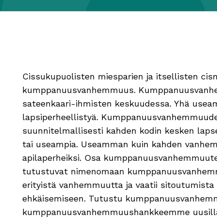
Cissukupuolisten miesparien ja itsellisten ci
kumppanuusvanhemmuus. Kumppanuusvanhem
sateenkaari-ihmisten keskuudessa. Yhä usea
lapsiperheellistyä. Kumppanuusvanhemmuud
suunnitelmallisesti kahden kodin kesken laps
tai useampia. Useamman kuin kahden vanhe
apilaperheiksi. Osa kumppanuusvanhemmuuteen
tutustuvat nimenomaan kumppanuusvanhem
erityistä vanhemmuutta ja vaatii sitoutumist
ehkäisemiseen. Tutustu kumppanuusvanhemmuu
kumppanuusvanhemmuushankkeemme uusilla koti