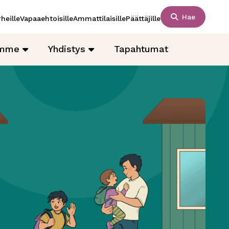
Hae
heille
Vapaaehtoisille
Ammattilaisille
Päättäjille
amme
Yhdistys
Tapahtumat