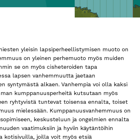
smiesten yleisin lapsiperheellistymisen muoto on
muus on yleinen perhemuoto myös muiden
mmin se on myös cisheteroiden tapa
essa lapsen vanhemmuutta jaetaan
en syntymästä alkaen. Vanhempia voi olla kaksi
mman kumppanuusperheitä kutsutaan myös
 ryhtyvistä tuntevat toisensa ennalta, toiset
muus mielessään. Kumppanuusvanhemmuus on
a sopimiseen, keskusteluun ja ongelmien ennalta
den vaatimuksiin ja hyviin käytäntöihin
sivuilla, joilla voit myös etsiä