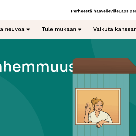
Perheestä haaveileville
Lapsiper
ja neuvoa
Tule mukaan
Vaikuta kanss
nhemmuus