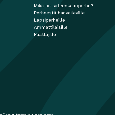
Mikä on sateenkaariperhe?
Perheestä haaveileville
Lapsiperheille
Ammattilaisille
Päättäjille
te
Saavutettavuusseloste