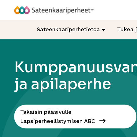
Hyppää
sisältöön
Sateenkaariperheet
Sateenkaariperhetietoa
Tukea 
Kumppanuusva
ja apilaperhe
Takaisin pääsivulle
Lapsiperheellistymisen ABC