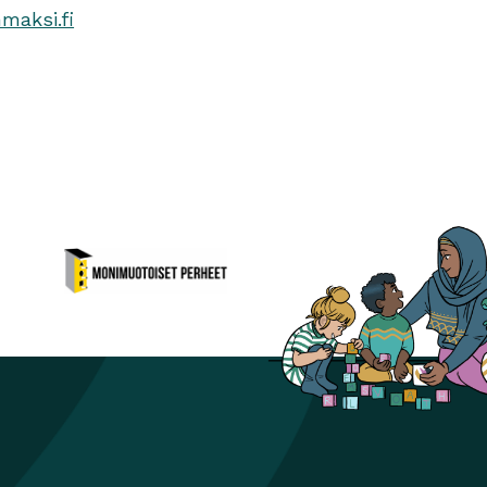
aksi.fi
Monimuotoiset perheet
Avautuu uuteen ikkunaan
ikkunaan