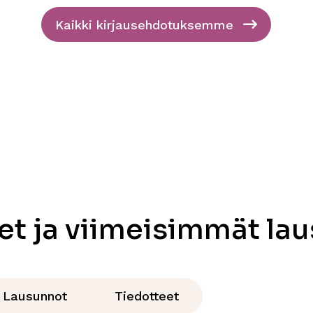
envertaisuuden
Kaikki kirjausehdotuksemme
senä on
 kasvattaminen.
et ja viimeisimmät la
Lausunnot
Tiedotteet