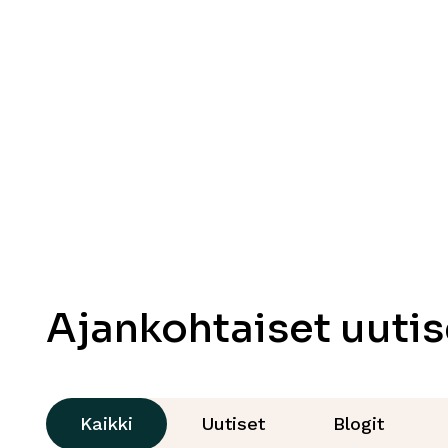
toteutuminen on erittäin merkittävää. Yhd
toteutumisen välttämättömänä edellytyk
hedelmöityshoitojen resurssien merkittävä
Lue lisää hedelmöityshoidoista
Ajankohtaiset uutis
Kaikki
Uutiset
Blogit