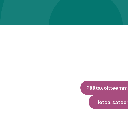
Päätavoitteem
Tietoa satee