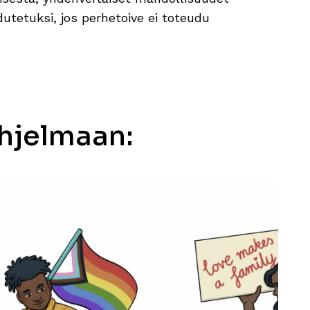
hdutetuksi, jos perhetoive ei toteudu
ohjelmaan: