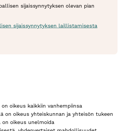
pallisen sijaissynnytyksen olevan pian
lisen sijaissynnytyksen laillistamisesta
i
a on oikeus kaikkiin vanhempiinsa
lä on oikeus yhteiskunnan ja yhteisön tukeen
lä on oikeus unelmoida
isestä, yhdenvertaiset mahdollisuudet