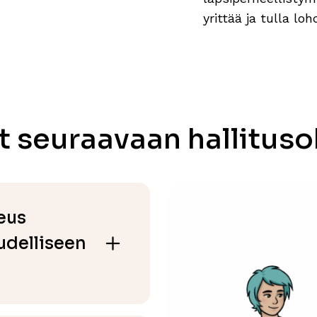
:
yrittää ja tulla lo
t seuraavaan hallitus
keus
udelliseen