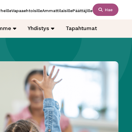
Hae
heille
Vapaaehtoisille
Ammattilaisille
Päättäjille
amme
Yhdistys
Tapahtumat