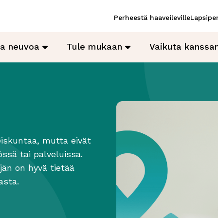
Perheestä haaveileville
Lapsiper
ja neuvoa
Tule mukaan
Vaikuta kanss
iskuntaa, mutta eivät
ssä tai palveluissa.
äjän on hyvä tietää
asta.