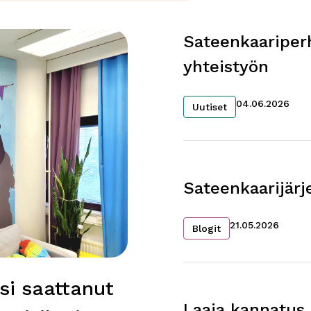
Sateenkaariperh
yhteistyön
04.06.2026
Uutiset
Sateenkaarijärj
21.05.2026
Blogit
isi saattanut
Laaja kannatus 