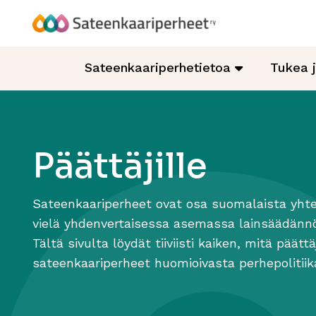
Hyppää
sisältöön
Sateenkaariperheet
Sateenkaariperhetietoa
Tukea 
Päättäjille
Sateenkaariperheet ovat osa suomalaista yhte
vielä yhdenvertaisessa asemassa lainsäädännö
Tältä sivulta löydät tiiviisti kaiken, mitä päätt
sateenkaariperheet huomioivasta perhepolitiik