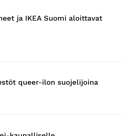
eet ja IKEA Suomi aloittavat
estöt queer-ilon suojelijoina
ei-kaupalliselle