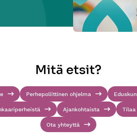
Mitä etsit?
me
Perhepoliittinen ohjelma
Eduskunt
nkaariperheistä
Ajankohtaista
Tilaa
Ota yhteyttä