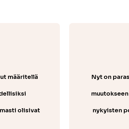
nut määritellä
Nyt on paras
ellisiksi
muutokseen v
masti olisivat
nykyisten po