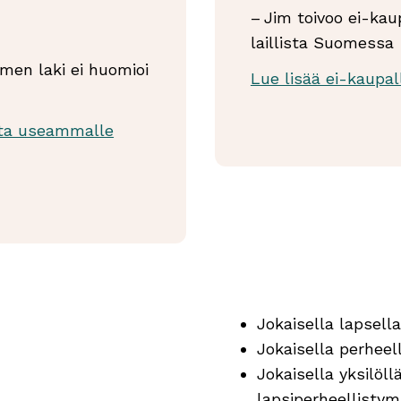
– Jim toivoo ei-kau
laillista Suomessa
men laki ei huomioi
Lue lisää ei-kaupal
sta useammalle
helsinginuutiset.f
Jokaisella lapsell
Jokaisella perheel
Jokaisella yksilöl
lapsiperheellistym