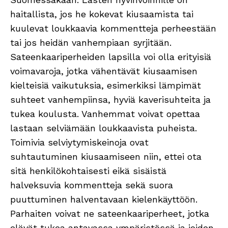
haitallista, jos he kokevat kiusaamista tai
kuulevat loukkaavia kommentteja perheestään
tai jos heidän vanhempiaan syrjitään.
Sateenkaariperheiden lapsilla voi olla erityisiä
voimavaroja, jotka vähentävät kiusaamisen
kielteisiä vaikutuksia, esimerkiksi lämpimät
suhteet vanhempiinsa, hyviä kaverisuhteita ja
tukea koulusta. Vanhemmat voivat opettaa
lastaan selviämään loukkaavista puheista.
Toimivia selviytymiskeinoja ovat
suhtautuminen kiusaamiseen niin, ettei ota
sitä henkilökohtaisesti eikä sisäistä
halveksuvia kommentteja sekä suora
puuttuminen halventavaan kielenkäyttöön.
Parhaiten voivat ne sateenkaariperheet, jotka
elävät tukea antavassa ympäristössä ja joiden