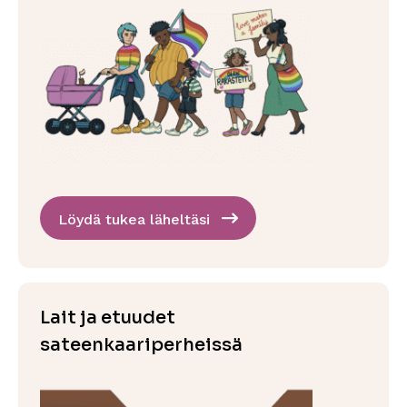
Löydä tukea läheltäsi
Lait ja etuudet
sateenkaariperheissä