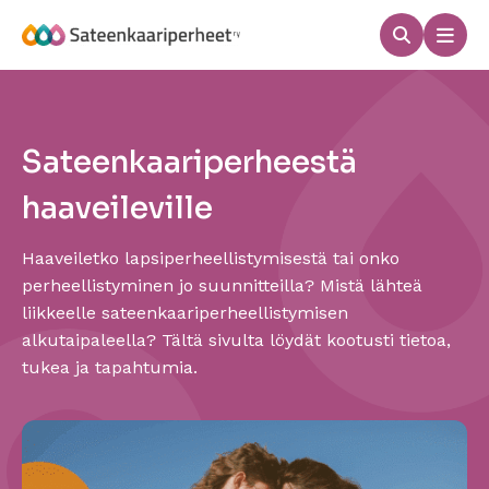
Hyppää
sisältöön
Haku
Men
Sateenkaariperheet
Sateenkaariperheestä
haaveileville
Haaveiletko lapsiperheellistymisestä tai onko
perheellistyminen jo suunnitteilla? Mistä lähteä
liikkeelle sateenkaariperheellistymisen
alkutaipaleella? Tältä sivulta löydät kootusti tietoa,
tukea ja tapahtumia.