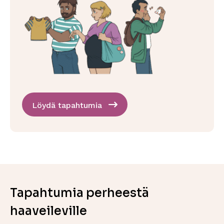
Löydä tapahtumia
Tapahtumia perheestä
haaveileville