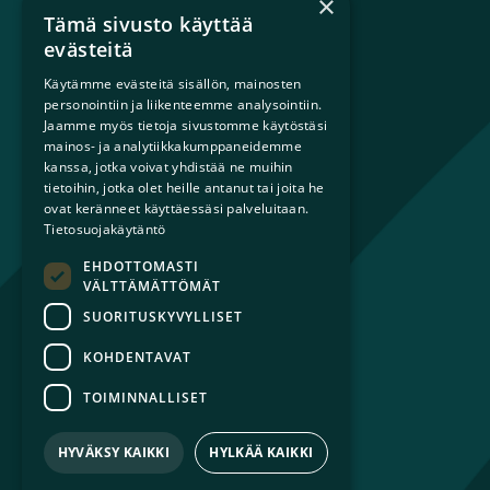
×
sateenkaariperheistä.
Tämä sivusto käyttää
evästeitä
Käytämme evästeitä sisällön, mainosten
personointiin ja liikenteemme analysointiin.
Mikä on sateenkaariperhe?
Jaamme myös tietoja sivustomme käytöstäsi
Perheestä haaveileville
mainos- ja analytiikkakumppaneidemme
Lapsiperheille
kanssa, jotka voivat yhdistää ne muihin
Ammattilaisille
tietoihin, jotka olet heille antanut tai joita he
ovat keränneet käyttäessäsi palveluitaan.
Päättäjille
Tietosuojakäytäntö
EHDOTTOMASTI
Ajankohtaista
VÄLTTÄMÄTTÖMÄT
Tilaa uutiskirje
SUORITUSKYVYLLISET
Lahjoita
Liity jäseneksi
KOHDENTAVAT
Yhteystiedot
TOIMINNALLISET
HYVÄKSY KAIKKI
HYLKÄÄ KAIKKI
© 2026 Sateenkaariperheet ry