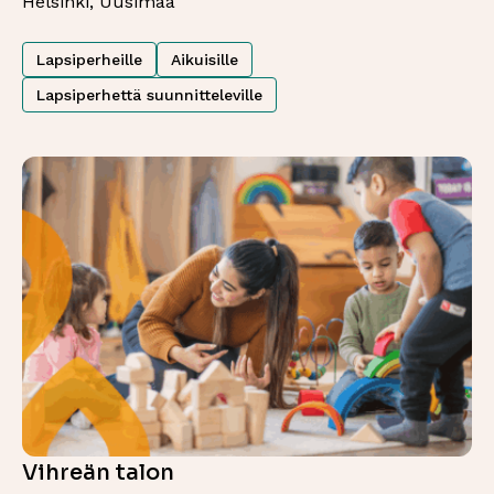
Helsinki, Uusimaa
Lapsiperheille
Aikuisille
Lapsiperhettä suunnitteleville
Vihreän talon