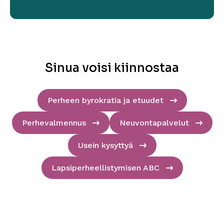
Sinua voisi kiinnostaa
Perheen byrokratia ja etuudet
Perhevalmennus
Neuvontapalvelut
Usein kysyttyä
Lapsiperheellistymisen ABC