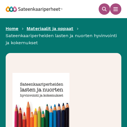
Hyppää
sisältöön
Haku
Men
Sateenkaariperheet
Home
Materiaalit ja oppaat
Sateenkaariperheiden lasten ja nuorten hyvinvointi
ja kokemukset