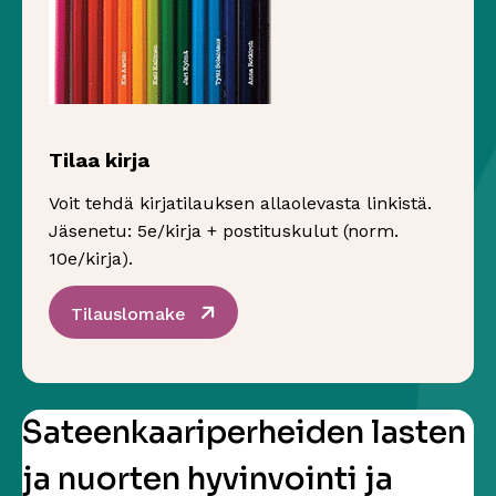
Tilaa kirja
Voit tehdä kirjatilauksen allaolevasta linkistä.
Jäsenetu: 5e/kirja + postituskulut (norm.
10e/kirja).
Sivu avautuu uudessa ikkunassa
Tilauslomake
Sateenkaariperheiden lasten
ja nuorten hyvinvointi ja