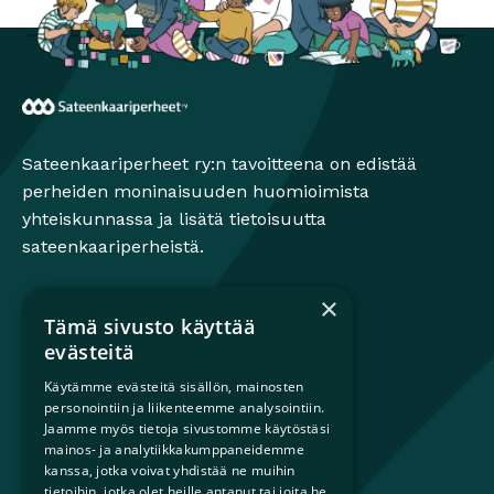
Sateenkaariperheet
Sateenkaariperheet ry:n tavoitteena on edistää
perheiden moninaisuuden huomioimista
yhteiskunnassa ja lisätä tietoisuutta
sateenkaariperheistä.
×
Tämä sivusto käyttää
Mikä on sateenkaariperhe?
evästeitä
Perheestä haaveileville
Käytämme evästeitä sisällön, mainosten
Lapsiperheille
personointiin ja liikenteemme analysointiin.
Ammattilaisille
Jaamme myös tietoja sivustomme käytöstäsi
Päättäjille
mainos- ja analytiikkakumppaneidemme
kanssa, jotka voivat yhdistää ne muihin
tietoihin, jotka olet heille antanut tai joita he