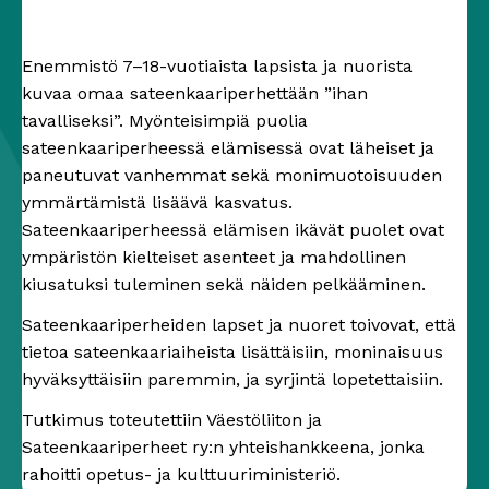
Enemmistö 7–18-vuotiaista lapsista ja nuorista
kuvaa omaa sateenkaariperhettään ”ihan
tavalliseksi”. Myönteisimpiä puolia
sateenkaariperheessä elämisessä ovat läheiset ja
paneutuvat vanhemmat sekä monimuotoisuuden
ymmärtämistä lisäävä kasvatus.
Sateenkaariperheessä elämisen ikävät puolet ovat
ympäristön kielteiset asenteet ja mahdollinen
kiusatuksi tuleminen sekä näiden pelkääminen.
Sateenkaariperheiden lapset ja nuoret toivovat, että
tietoa sateenkaariaiheista lisättäisiin, moninaisuus
hyväksyttäisiin paremmin, ja syrjintä lopetettaisiin.
Tutkimus toteutettiin Väestöliiton ja
Sateenkaariperheet ry:n yhteishankkeena, jonka
rahoitti opetus- ja kulttuuriministeriö.