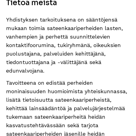
Tietoa meistä
Yhdistyksen tarkoituksena on sääntöjensä
mukaan toimia sateenkaariperheiden lasten,
vanhempien ja perhettä suunnittelevien
kontaktifoorumina, tukiryhmänä, oikeuksien
puolustajana, palveluiden kehittäjänä,
tiedontuottajana ja -välittäjänä sekä
edunvalvojana.
Tavoitteena on edistää perheiden
moninaisuuden huomioimista yhteiskunnassa,
lisätä tietoisuutta sateenkaariperheistä,
kehittää lainsäädäntöä ja palvelujärjestelmää
tukemaan sateenkaariperheitä heidän
kasvatustehtävässään sekä tarjota
sateenkaariperheiden jäsenille heidän