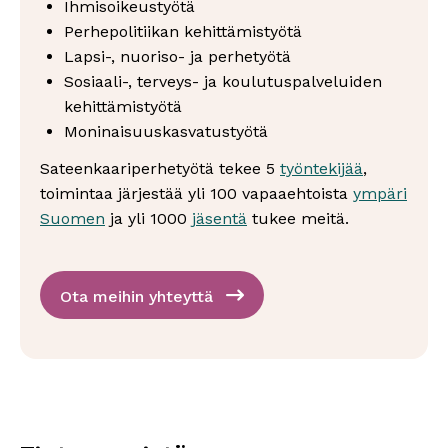
Ihmisoikeustyötä
Perhepolitiikan kehittämistyötä
Lapsi-, nuoriso- ja perhetyötä
Sosiaali-, terveys- ja koulutuspalveluiden
kehittämistyötä
Moninaisuuskasvatustyötä
Sateenkaariperhetyötä tekee 5
työntekijää
,
toimintaa järjestää yli 100 vapaaehtoista
ympäri
Suomen
ja yli 1000
jäsentä
tukee meitä.
Ota meihin yhteyttä