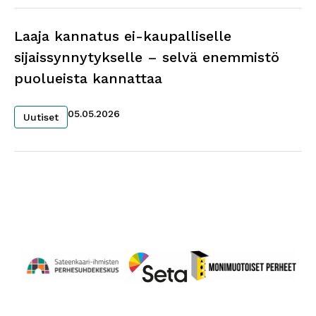
Laaja kannatus ei-kaupalliselle
sijaissynnytykselle – selvä enemmistö
puolueista kannattaa
05.05.2026
Uutiset
Perhesuhdekeskus
Avautuu uuteen ikkunaan
Monimuotoiset perheet
Avautuu uuteen ikkunaa
Seta
Avautuu uuteen ikkunaan