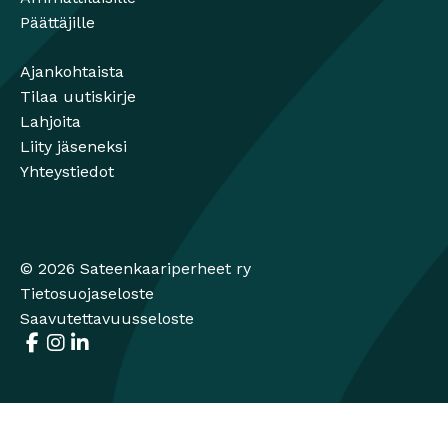
Päättäjille
Ajankohtaista
Tilaa uutiskirje
Lahjoita
Liity jäseneksi
Yhteystiedot
© 2026 Sateenkaariperheet ry
Tietosuojaseloste
Saavutettavuusseloste
Facebook
Avautuu uuteen ikkunaan
Instagram
Avautuu uuteen ikkunaan
LinkedIn
Avautuu uuteen ikkunaan