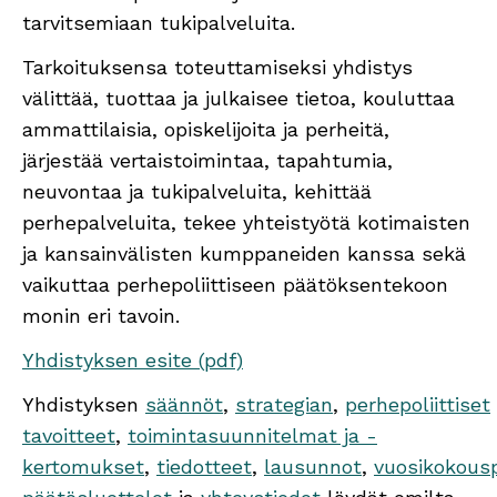
tarvitsemiaan tukipalveluita.
Tarkoituksensa toteuttamiseksi yhdistys
välittää, tuottaa ja julkaisee tietoa, kouluttaa
ammattilaisia, opiskelijoita ja perheitä,
järjestää vertaistoimintaa, tapahtumia,
neuvontaa ja tukipalveluita, kehittää
perhepalveluita, tekee yhteistyötä kotimaisten
ja kansainvälisten kumppaneiden kanssa sekä
vaikuttaa perhepoliittiseen päätöksentekoon
monin eri tavoin.
Yhdistyksen esite (pdf)
Yhdistyksen
säännöt
,
strategian
,
perhepoliittiset
tavoitteet
,
toimintasuunnitelmat ja -
kertomukset
,
tiedotteet
,
lausunnot
,
vuosikokousp