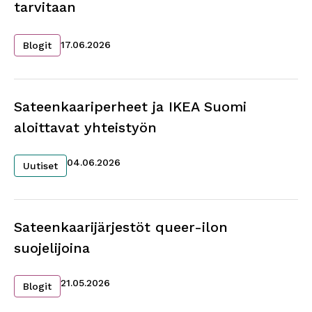
tarvitaan
17.06.2026
Blogit
Sateenkaariperheet ja IKEA Suomi
aloittavat yhteistyön
04.06.2026
Uutiset
Sateenkaarijärjestöt queer-ilon
suojelijoina
21.05.2026
Blogit