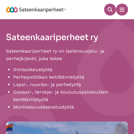
Hyppää
sisältöön
Haku
Men
Sateenkaariperheet
Sateenkaariperheet ry
Sateenkaariperheet ry on lastensuojelu- ja
perhejärjestö, joka tekee
Ihmisoikeustyötä
Perhepolitiikan kehittämistyötä
Lapsi-, nuoriso- ja perhetyötä
Sosiaali-, terveys- ja koulutuspalveluiden
kehittämistyötä
Moninaisuuskasvatustyötä