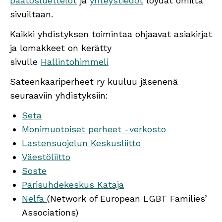
päätösluettelot
ja
yhteystiedot
löydät omilta
sivuiltaan.
Kaikki yhdistyksen toimintaa ohjaavat asiakirjat
ja lomakkeet on kerätty
sivulle
Hallintohimmeli
Sateenkaariperheet ry kuuluu jäsenenä
seuraaviin yhdistyksiin:
Seta
Monimuotoiset perheet -verkosto
Lastensuojelun Keskusliitto
Väestöliitto
Soste
Parisuhdekeskus Kataja
Nelfa
(Network of European LGBT Families’
Associations)