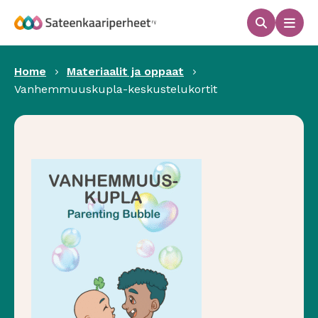
Hyppää
sisältöön
Haku
Men
Sateenkaariperheet
Home
Materiaalit ja oppaat
Vanhemmuuskupla-keskustelukortit