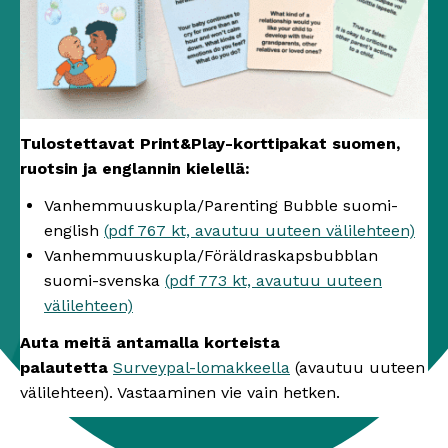
Tulostettavat Print&Play-korttipakat suomen,
ruotsin ja englannin kielellä:
Vanhemmuuskupla/Parenting Bubble suomi-
english
(pdf 767 kt, avautuu uuteen välilehteen)
Vanhemmuuskupla/Föräldraskapsbubblan
suomi-svenska
(pdf 773 kt, avautuu uuteen
välilehteen)
Auta meitä antamalla korteista
palautetta
Surveypal-lomakkeella
(avautuu uuteen
välilehteen). Vastaaminen vie vain hetken.