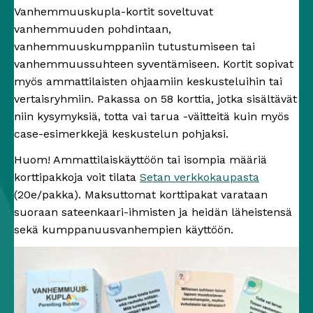
Vanhemmuuskupla-kortit soveltuvat
vanhemmuuden pohdintaan,
vanhemmuuskumppaniin tutustumiseen tai
vanhemmuussuhteen syventämiseen. Kortit sopivat
myös ammattilaisten ohjaamiin keskusteluihin tai
vertaisryhmiin. Pakassa on 58 korttia, jotka sisältävät
niin kysymyksiä, totta vai tarua -väitteitä kuin myös
case-esimerkkejä keskustelun pohjaksi.
Huom! Ammattilaiskäyttöön tai isompia määriä
korttipakkoja voit tilata
Setan verkkokaupasta
(20e/pakka). Maksuttomat korttipakat varataan
suoraan sateenkaari-ihmisten ja heidän läheistensä
sekä kumppanuusvanhempien käyttöön.