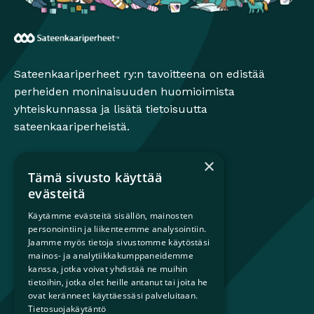
Sateenkaariperheet
Sateenkaariperheet ry:n tavoitteena on edistää
perheiden moninaisuuden huomioimista
yhteiskunnassa ja lisätä tietoisuutta
sateenkaariperheistä.
×
Tämä sivusto käyttää
Mikä on sateenkaariperhe?
evästeitä
Perheestä haaveileville
Käytämme evästeitä sisällön, mainosten
Lapsiperheille
personointiin ja liikenteemme analysointiin.
Ammattilaisille
Jaamme myös tietoja sivustomme käytöstäsi
mainos- ja analytiikkakumppaneidemme
Päättäjille
kanssa, jotka voivat yhdistää ne muihin
tietoihin, jotka olet heille antanut tai joita he
Ajankohtaista
ovat keränneet käyttäessäsi palveluitaan.
Tilaa uutiskirje
Tietosuojakäytäntö