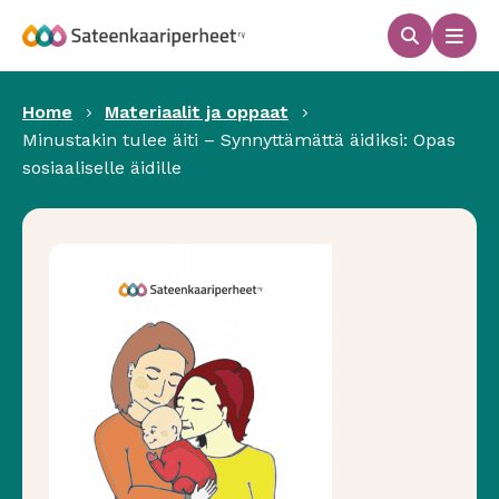
Hyppää
sisältöön
Haku
Men
Sateenkaariperheet
Home
Materiaalit ja oppaat
Minustakin tulee äiti – Synnyttämättä äidiksi: Opas
sosiaaliselle äidille