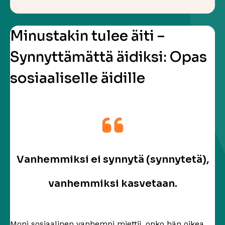
Minustakin tulee äiti –
Synnyttämättä äidiksi: Opas
sosiaaliselle äidille
Vanhemmiksi ei synnytä (synnytetä),
vanhemmiksi kasvetaan.
Moni sosiaalinen vanhempi miettii, onko hän oikea