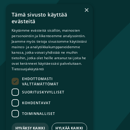
×
Tämä sivusto käyttää
Mikä on sateenkaariperhe?
evästeitä
Perheestä haaveileville
Käytämme evästeitä sisällön, mainosten
Lapsiperheille
personointiin ja liikenteemme analysointiin.
Ammattilaisille
Jaamme myös tietoja sivustomme käytöstäsi
Päättäjille
mainos- ja analytiikkakumppaneidemme
kanssa, jotka voivat yhdistää ne muihin
tietoihin, jotka olet heille antanut tai joita he
Ajankohtaista
ovat keränneet käyttäessäsi palveluitaan.
Tilaa uutiskirje
Tietosuojakäytäntö
Lahjoita
EHDOTTOMASTI
Liity jäseneksi
VÄLTTÄMÄTTÖMÄT
Yhteystiedot
SUORITUSKYVYLLISET
KOHDENTAVAT
TOIMINNALLISET
© 2026 Sateenkaariperheet ry
Tietosuojaseloste
HYVÄKSY KAIKKI
HYLKÄÄ KAIKKI