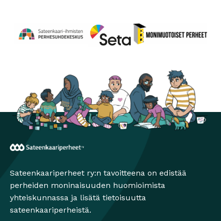
Perhesuhdekeskus
Avautuu uuteen ikkunaan
Monimuotoiset perheet
Avautuu uuteen ikkunaa
Seta
Avautuu uuteen ikkunaan
Sateenkaariperheet
Sateenkaariperheet ry:n tavoitteena on edistää
perheiden moninaisuuden huomioimista
yhteiskunnassa ja lisätä tietoisuutta
sateenkaariperheistä.