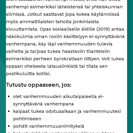
vanhempi esimerkiksi läheistensä tai yhteiskunnan
silmissä. Jotkut saattavat jopa kokea käytännössä
myös ammattilaisten taholta jonkinlaista
sivuuttamista. Opas sosiaaliselle äidille (2019) antaa
näkökulmia oman roolin käsittelyyn ei-synnyttävänä
vanhempana, käy läpi vanhemmuuden tulevia
vaiheita ja tarjoaa tukea haastaviin tilanteisiin
esimerkiksi perheen byrokratiaan liittyen. Voit lukea
oppaan oheisesta latauslinkistä tai tilata sen
postikuluitta kotiisi.
Tutustu oppaaseen, jos:
olet vanhemmuuden alkutaipaleella ei-
synnyttävänä vanhempana
kaipaat tukea odotusaikaan ja vanhemmuutesi
pohtimiseen
pohdit vanhemmuusnimityksiä