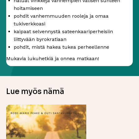
haluat vinkkejä vanhempien välisen suhteen
hoitamiseen
pohdit vanhemmuuden rooleja ja omaa
tukiverkkoasi
kaipaat selvennystä sateenkaariperheisiin
liittyvään byrokratiaan
pohdit, mistä hakea tukea perheellenne
Mukavia lukuhetkiä ja onnea matkaan!
Lue myös nämä