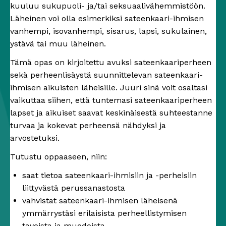
kuuluu sukupuoli- ja/tai seksuaalivähemmistöön.
Läheinen voi olla esimerkiksi sateenkaari-ihmisen
vanhempi, isovanhempi, sisarus, lapsi, sukulainen,
ystävä tai muu läheinen.
Tämä opas on kirjoitettu avuksi sateenkaariperheen
sekä perheenlisäystä suunnittelevan sateenkaari-
ihmisen aikuisten läheisille. Juuri sinä voit osaltasi
vaikuttaa siihen, että tuntemasi sateenkaariperheen
lapset ja aikuiset saavat keskinäisestä suhteestanne
turvaa ja kokevat perheensä nähdyksi ja
arvostetuksi.
Tutustu oppaaseen, niin:
saat tietoa sateenkaari-ihmisiin ja -perheisiin
liittyvästä perussanastosta
vahvistat sateenkaari-ihmisen läheisenä
ymmärrystäsi erilaisista perheellistymisen
tavoista ja muodoista