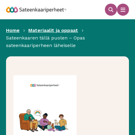
Hyppää
sisältöön
Haku
Men
Sateenkaariperheet
Home
Materiaalit ja oppaat
Sateenkaaren tällä puolen – Opas
sateenkaariperheen läheiselle