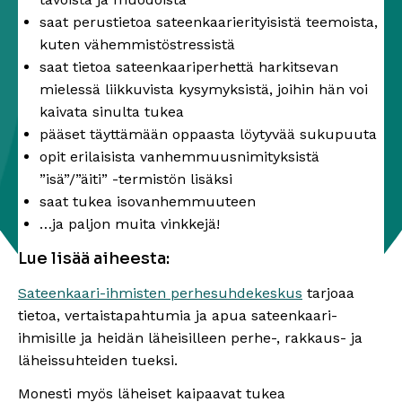
saat perustietoa sateenkaarierityisistä teemoista,
kuten vähemmistöstressistä
saat tietoa sateenkaariperhettä harkitsevan
mielessä liikkuvista kysymyksistä, joihin hän voi
kaivata sinulta tukea
pääset täyttämään oppaasta löytyvää sukupuuta
opit erilaisista vanhemmuusnimityksistä
”isä”/”äiti” -termistön lisäksi
saat tukea isovanhemmuuteen
…ja paljon muita vinkkejä!
Lue lisää aiheesta:
Sateenkaari-ihmisten perhesuhdekeskus
tarjoaa
tietoa, vertaistapahtumia ja apua sateenkaari-
ihmisille ja heidän läheisilleen perhe-, rakkaus- ja
läheissuhteiden tueksi.
Monesti myös läheiset kaipaavat tukea