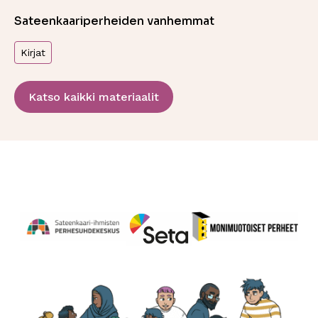
Sateenkaariperheiden vanhemmat
Kirjat
Katso kaikki materiaalit
Perhesuhdekeskus
Avautuu uuteen ikkunaan
Monimuotoiset perheet
Avautuu uuteen ikkunaa
Seta
Avautuu uuteen ikkunaan