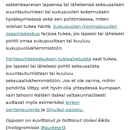
sateenkaarevan lapsensa tai läheisensä seksuaalisen
suuntautumisen tai sukupuolen kokemuksen
hyväksymisessä sekä sen pohtimisessa, miten
voisivat tukea häntä.
Sukupuolen moninaisuuden
osaamiskeskus
tarjoaa tukea, jos lapsesi tai läheisesi
pohtii omaa sukupuoltaan tai kuuluu
sukupuolivähemmistöön.
Perhesuhdekeskuksen tukipalveluista
saat tukea,
jos lapsesi tai läheisesi pohtii seksuaalista
suuntautumistaan tai kuuluu
seksuaalivähemmistöön. Jos et ole varma, mihin
pohdinta liittyy, voit hyvin olla yhteydessä kumpaan
vain tahoon! Näiden lisäksi valtakunnallisesti
auttavat myös esimerkiksi
kirkon
perheneuvonta
ja
Sinuiksi-palvelu.
Oppaan on kuvittanut ja taittanut Uolevi Äikäs
(Instagramissa
@surkeart
).