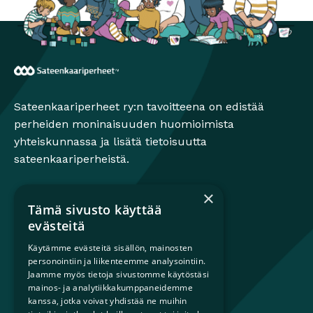
Sateenkaariperheet
Sateenkaariperheet ry:n tavoitteena on edistää
perheiden moninaisuuden huomioimista
yhteiskunnassa ja lisätä tietoisuutta
sateenkaariperheistä.
×
Tämä sivusto käyttää
Mikä on sateenkaariperhe?
evästeitä
Perheestä haaveileville
Käytämme evästeitä sisällön, mainosten
Lapsiperheille
personointiin ja liikenteemme analysointiin.
Ammattilaisille
Jaamme myös tietoja sivustomme käytöstäsi
mainos- ja analytiikkakumppaneidemme
Päättäjille
kanssa, jotka voivat yhdistää ne muihin