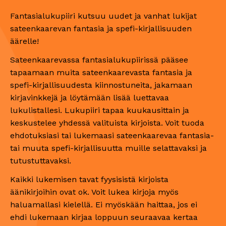
Fantasialukupiiri kutsuu uudet ja vanhat lukijat
sateenkaarevan fantasia ja spefi-kirjallisuuden
äärelle!
Sateenkaarevassa fantasialukupiirissä pääsee
tapaamaan muita sateenkaarevasta fantasia ja
spefi-kirjallisuudesta kiinnostuneita, jakamaan
kirjavinkkejä ja löytämään lisää luettavaa
lukulistallesi. Lukupiiri tapaa kuukausittain ja
keskustelee yhdessä valituista kirjoista. Voit tuoda
ehdotuksiasi tai lukemaasi sateenkaarevaa fantasia-
tai muuta spefi-kirjallisuutta muille selattavaksi ja
tutustuttavaksi.
Kaikki lukemisen tavat fyysisistä kirjoista
äänikirjoihin ovat ok. Voit lukea kirjoja myös
haluamallasi kielellä. Ei myöskään haittaa, jos ei
ehdi lukemaan kirjaa loppuun seuraavaa kertaa