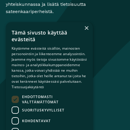
yhteiskunnassa ja lisätä tietoisuutta
sateenkaariperheistä.
×
Tämä sivusto käyttää
Mikä on sateenkaariperhe?
evästeitä
Perheestä haaveileville
Käytämme evästeitä sisällön, mainosten
Lapsiperheille
personointiin ja liikenteemme analysointiin.
Ammattilaisille
Jaamme myös tietoja sivustomme käytöstäsi
mainos- ja analytiikkakumppaneidemme
Päättäjille
kanssa, jotka voivat yhdistää ne muihin
tietoihin, jotka olet heille antanut tai joita he
Ajankohtaista
ovat keränneet käyttäessäsi palveluitaan.
Tilaa uutiskirje
Tietosuojakäytäntö
Lahjoita
EHDOTTOMASTI
Liity jäseneksi
VÄLTTÄMÄTTÖMÄT
Yhteystiedot
SUORITUSKYVYLLISET
KOHDENTAVAT