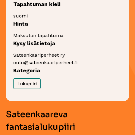
Tapahtuman kieli
suomi
Hinta
Maksuton tapahtuma
Kysy lisätietoja
Sateenkaariperheet ry
oulu@sateenkaariperheet.fi
Kategoria
Lukupiiri
Sateenkaareva
fantasialukupiiri