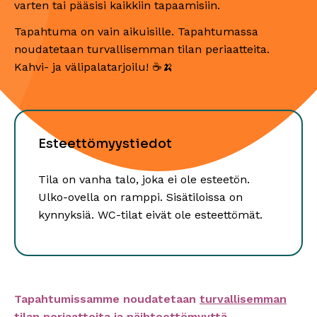
varten tai pääsisi kaikkiin tapaamisiin.
Tapahtuma on vain aikuisille. Tapahtumassa
noudatetaan turvallisemman tilan periaatteita.
Kahvi- ja välipalatarjoilu! ☕️🍌
Esteettömyystiedot
Tila on vanha talo, joka ei ole esteetön.
Ulko-ovella on ramppi. Sisätiloissa on
kynnyksiä. WC-tilat eivät ole esteettömät.
Tapahtumissamme noudatetaan
turvallisemman
tilan periaatteita
ja
päihteettömyyttä
.