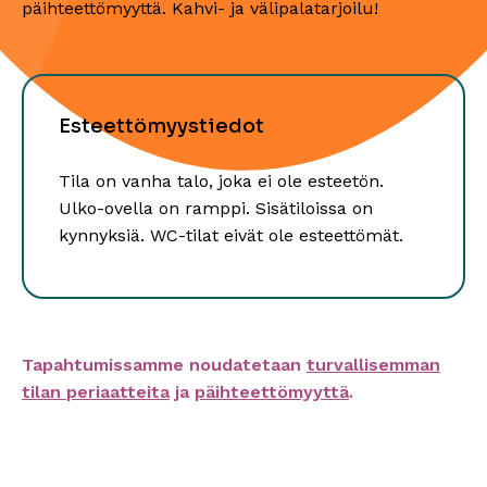
päihteettömyyttä. Kahvi- ja välipalatarjoilu!
Esteettömyystiedot
Tila on vanha talo, joka ei ole esteetön.
Ulko-ovella on ramppi. Sisätiloissa on
kynnyksiä. WC-tilat eivät ole esteettömät.
Tapahtumissamme noudatetaan
turvallisemman
tilan periaatteita
ja
päihteettömyyttä
.