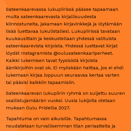
Sateenkaarevassa lukupiirissä pääsee tapaamaan
muita sateenkaarevasta kirjallisuudesta
kiinnostuneita, jakamaan kirjavinkkejä ja löytämään
lisää luettavaa lukulistallesi. Lukupiirissä tavataan
kuukausittain ja keskustellaan yhdessä valituista
sateenkaarevista kirjoista. Yhdessä luettavat kirjat
löydät Instagramista @oulusateenkaariperheet.
Kaikki lukemisen tavat fyysisistä kirjoista
äänikirjoihin ovat ok. Ei myöskään haittaa, jos ei ehdi
lukemaan kirjaa loppuun seuraavaa kertaa varten
tai pääsisi kaikkiin tapaamisiin.
Sateenkaarevan lukupiirin ryhmä on suljettu suuren
osallistujamäärän vuoksi. Uusia lukijoita otetaan
mukaan Oulu Prideilla 2027.
Tapahtuma on vain aikuisille. Tapahtumassa
noudatetaan turvallisemman tilan periaatteita ja