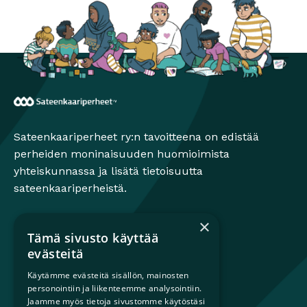
Sateenkaariperheet
Sateenkaariperheet ry:n tavoitteena on edistää
perheiden moninaisuuden huomioimista
yhteiskunnassa ja lisätä tietoisuutta
sateenkaariperheistä.
×
Tämä sivusto käyttää
Mikä on sateenkaariperhe?
evästeitä
Perheestä haaveileville
Käytämme evästeitä sisällön, mainosten
Lapsiperheille
personointiin ja liikenteemme analysointiin.
Ammattilaisille
Jaamme myös tietoja sivustomme käytöstäsi