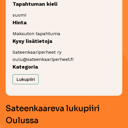
Tapahtuman kieli
suomi
Hinta
Maksuton tapahtuma
Kysy lisätietoja
Sateenkaariperheet ry
oulu@sateenkaariperheet.fi
Kategoria
Lukupiiri
Sateenkaareva lukupiiri
Oulussa