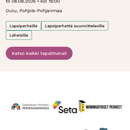
to 06.08.2026 • klo 16:00
Oulu, Pohjois-Pohjanmaa
Lapsiperheille
Lapsiperhettä suunnitteleville
Läheisille
Katso kaikki tapahtumat
Perhesuhdekeskus
Avautuu uuteen ikkunaan
Monimuotoiset perheet
Avautuu uuteen ikkunaa
Seta
Avautuu uuteen ikkunaan