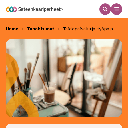
Hyppää
sisältöön
Haku
Men
Sateenkaariperheet
Home
Tapahtumat
Taidepäiväkirja-työpaja