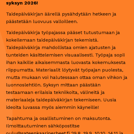
syksyn 2026!
Taidepäiväkirjan äärellä pysähdytään hetkeen ja
päästetään luovuus valloilleen.
Taidepäiväkirja työpajassa pääset tutustumaan ja
kokeilemaan taidepäiväkirjan tekemistä.
Taidepäiväkirja mahdollistaa omien ajatusten ja
tunteiden käsittelemisen visuaalisesti. Työpaja sopii
ihan kaikille aikaisemmasta luovasta kokemuksesta
riippumatta. Materiaalit löytyvät työpajan puolesta,
mutta mukaan voi halutessaan ottaa oman vihkon ja
luonnoslehtiön. Syksyn mittaan päästään
testaamaan erilaisia tekniikoita, välineitä ja
materiaaleja taidepäiväkirjan tekemiseen. Uusia
ideoita luvassa myös aiemmin käyneille!
Tapahtuma ja osallistuminen on maksutonta.
Ilmoittautuminen sähköpostitse
oulu@sateenkaariperheet.fi 29.8, 19.9, 10.10, 14.11 ja