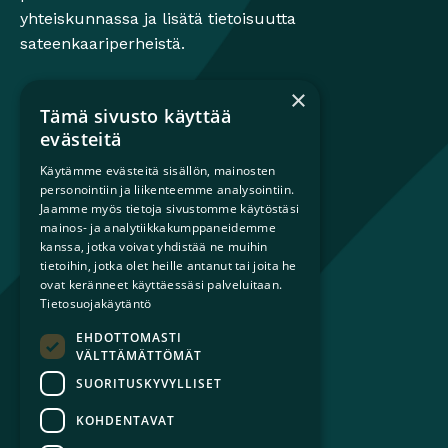
yhteiskunnassa ja lisätä tietoisuutta
sateenkaariperheistä.
×
Tämä sivusto käyttää
Mikä on sateenkaariperhe?
evästeitä
Perheestä haaveileville
Käytämme evästeitä sisällön, mainosten
Lapsiperheille
personointiin ja liikenteemme analysointiin.
Ammattilaisille
Jaamme myös tietoja sivustomme käytöstäsi
mainos- ja analytiikkakumppaneidemme
Päättäjille
kanssa, jotka voivat yhdistää ne muihin
tietoihin, jotka olet heille antanut tai joita he
Ajankohtaista
ovat keränneet käyttäessäsi palveluitaan.
Tilaa uutiskirje
Tietosuojakäytäntö
Lahjoita
EHDOTTOMASTI
Liity jäseneksi
VÄLTTÄMÄTTÖMÄT
Yhteystiedot
SUORITUSKYVYLLISET
KOHDENTAVAT