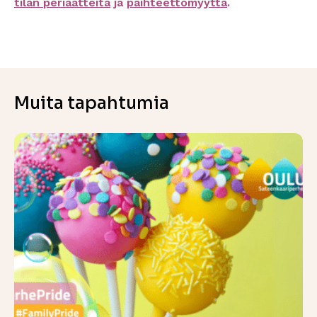
tilan periaatteita
ja
päihteettömyyttä
.
Muita tapahtumia