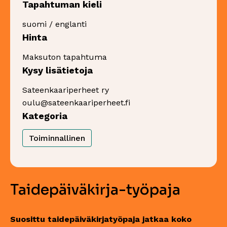
Tapahtuman kieli
suomi / englanti
Hinta
Maksuton tapahtuma
Kysy lisätietoja
Sateenkaariperheet ry
oulu@sateenkaariperheet.fi
Kategoria
Toiminnallinen
Taidepäiväkirja-työpaja
Suosittu taidepäiväkirjatyöpaja jatkaa koko