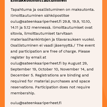
Ennakkoilmoittautuminen
Tapahtuma ja osallistuminen on maksutonta.
Ilmoittautuminen sähköpostitse
oulu@sateenkaariperheet.fi 29.8, 19.9, 10.10,
14.11 ja 5.12 mennessä. Ilmoittautumiset ovat
sitovia, ilmoittautumiset tarvitaan
materiaalihankintojen ja tilavarauksen vuoksi.
Osallistuminen ei vaadi jäsenyyttä./ The event
and participation are free of charge. Please
register by email at
oulu@sateenkaariperheet.fi by August 29,
September 19, October 10, November 14, and
December 5. Registrations are binding and
required for material purchases and space
reservations. Participation does not require
membership.
oulu@sateenkaariperheet.fi