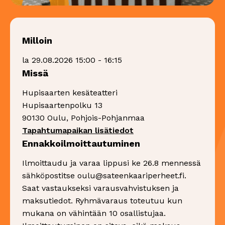
Milloin
la 29.08.2026 15:00 - 16:15
Missä
Hupisaarten kesäteatteri
Hupisaartenpolku 13
90130 Oulu, Pohjois-Pohjanmaa
Sivu avautuu uudessa 
Tapahtumapaikan lisätiedot
Ennakkoilmoittautuminen
Ilmoittaudu ja varaa lippusi ke 26.8 mennessä
sähköpostitse oulu@sateenkaariperheet.fi.
Saat vastaukseksi varausvahvistuksen ja
maksutiedot. Ryhmävaraus toteutuu kun
mukana on vähintään 10 osallistujaa.