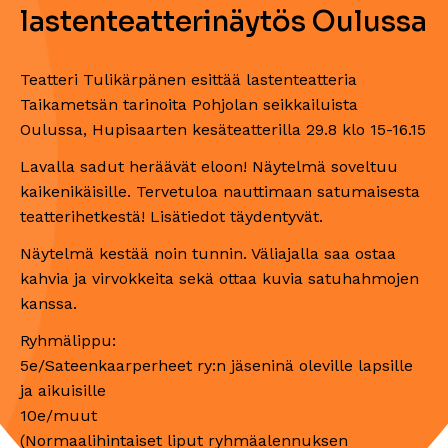
lastenteatterinäytös Oulussa
Teatteri Tulikärpänen esittää lastenteatteria
Taikametsän tarinoita Pohjolan seikkailuista
Oulussa, Hupisaarten kesäteatterilla 29.8 klo 15-16.15
Lavalla sadut heräävät eloon! Näytelmä soveltuu
kaikenikäisille. Tervetuloa nauttimaan satumaisesta
teatterihetkestä! Lisätiedot täydentyvät.
Näytelmä kestää noin tunnin. Väliajalla saa ostaa
kahvia ja virvokkeita sekä ottaa kuvia satuhahmojen
kanssa.
Ryhmälippu:
5e/Sateenkaarperheet ry:n jäseninä oleville lapsille
ja aikuisille
10e/muut
(Normaalihintaiset liput ryhmäalennuksen