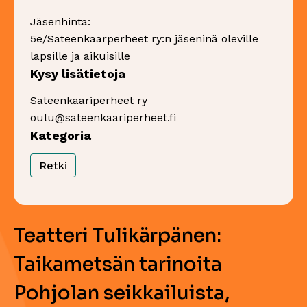
Jäsenhinta:
5e/Sateenkaarperheet ry:n jäseninä oleville
lapsille ja aikuisille
Kysy lisätietoja
Sateenkaariperheet ry
oulu@sateenkaariperheet.fi
Kategoria
Retki
Teatteri Tulikärpänen:
Taikametsän tarinoita
Pohjolan seikkailuista,