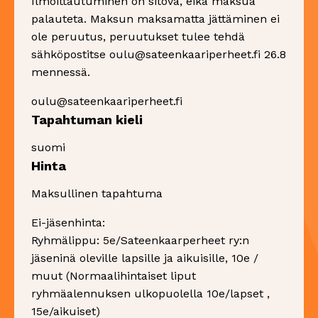
Ilmoittautuminen on sitova, eikä maksua
palauteta. Maksun maksamatta jättäminen ei
ole peruutus, peruutukset tulee tehdä
sähköpostitse oulu@sateenkaariperheet.fi 26.8
mennessä.
oulu@sateenkaariperheet.fi
Tapahtuman kieli
suomi
Hinta
Maksullinen tapahtuma
Ei-jäsenhinta:
Ryhmälippu: 5e/Sateenkaarperheet ry:n
jäseninä oleville lapsille ja aikuisille, 10e /
muut (Normaalihintaiset liput
ryhmäalennuksen ulkopuolella 10e/lapset ,
15e/aikuiset)