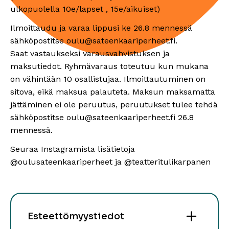
ulkopuolella 10e/lapset , 15e/aikuiset)
Ilmoittaudu ja varaa lippusi ke 26.8 mennessä
sähköpostitse oulu@sateenkaariperheet.fi.
Saat vastaukseksi varausvahvistuksen ja
maksutiedot. Ryhmävaraus toteutuu kun mukana
on vähintään 10 osallistujaa. Ilmoittautuminen on
sitova, eikä maksua palauteta. Maksun maksamatta
jättäminen ei ole peruutus, peruutukset tulee tehdä
sähköpostitse oulu@sateenkaariperheet.fi 26.8
mennessä.
Seuraa Instagramista lisätietoja
@oulusateenkaariperheet ja @teatteritulikarpanen
Esteettömyystiedot