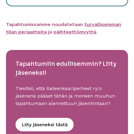
Lähimmät liikuntaesteettömät
pysäköintipaikat sijaitsevat
Tapahtumissamme noudatetaan
turvallisemman
taidemuseon läheisyydessä, noin 100
tilan periaatteita
ja
päihteettömyyttä
.
metrin päässä kesäteatterista.
Pysäköinti teatterin välittömässä
läheisyydessä ei ole sallittua, mutta
Tapahtumiin edullisemmin? Liity
saattaminen ja noutaminen voidaan
yleensä järjestää jalankulkuväyliä
jäseneksi!
pitkin, kunhan huomioidaan
Tiesitkö, että Sateenkaariperheet ry:n
jalankulkijat ja noudatetaan
jäsenenä pääset tähän ja moneen muuhun
varovaisuutta.
tapahtumaan alennettuun jäsenhintaan?
Pyörätuolipaikat sijaitsevat katsomon
etuosassa asfaltilla.
Liity jäseneksi tästä
Tapahtumajärjestäjä määrittelee