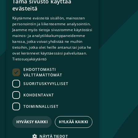
Tämä sivusto käyttää
Mikä on sateenkaariperhe?
evästeitä
Perheestä haaveileville
Käytämme evästeitä sisällön, mainosten
Lapsiperheille
personointiin ja liikenteemme analysointiin.
Ammattilaisille
Jaamme myös tietoja sivustomme käytöstäsi
mainos- ja analytiikkakumppaneidemme
Päättäjille
kanssa, jotka voivat yhdistää ne muihin
tietoihin, jotka olet heille antanut tai joita he
Ajankohtaista
ovat keränneet käyttäessäsi palveluitaan.
Tilaa uutiskirje
Tietosuojakäytäntö
Lahjoita
EHDOTTOMASTI
Liity jäseneksi
VÄLTTÄMÄTTÖMÄT
Yhteystiedot
SUORITUSKYVYLLISET
KOHDENTAVAT
TOIMINNALLISET
© 2026 Sateenkaariperheet ry
Tietosuojaseloste
HYVÄKSY KAIKKI
HYLKÄÄ KAIKKI
Saavutettavuusseloste
NÄYTÄ TIEDOT