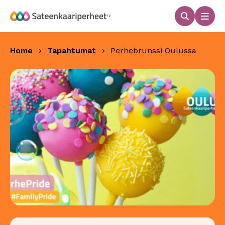
Hyppää
sisältöön
Haku
Men
Sateenkaariperheet
Home
Tapahtumat
Perhebrunssi Oulussa