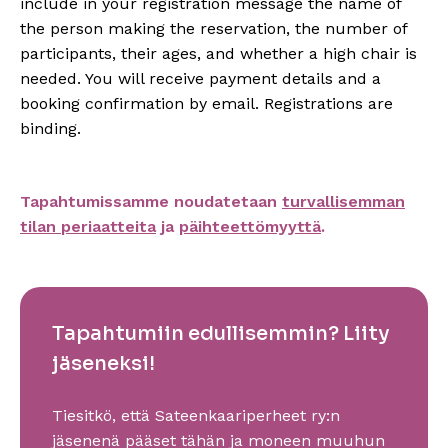
include in your registration message the name of
the person making the reservation, the number of
participants, their ages, and whether a high chair is
needed. You will receive payment details and a
booking confirmation by email. Registrations are
binding.
Tapahtumissamme noudatetaan
turvallisemman
tilan periaatteita
ja
päihteettömyyttä
.
Tapahtumiin edullisemmin? Liity
jäseneksi!
Tiesitkö, että Sateenkaariperheet ry:n
jäsenenä pääset tähän ja moneen muuhun