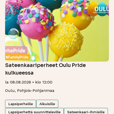
Sateenkaariperheet Oulu Pride
kulkueessa
la 08.08.2026 • klo 12:00
Oulu, Pohjois-Pohjanmaa
Lapsiperheille
Aikuisille
Lapsiperhettä suunnitteleville
Sateenkaari-ihmisille