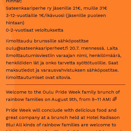
Hinnat:
Sateenkaariperhe ry jäsenille 21€, muille 31€
3-12-vuotiaille 1€/ikävuosi (jäsenille puoleen
hintaan)
0-2-vuotiaat veloituksetta
Ilmoittaudu brunssille sähköpostitse
oulu@sateenkaariperheet.fi 20.7. mennessä. Laita
ilmoittautumisviestiin varaajan nimi, henkilömäärä,
henkilöiden iät ja onko tarvetta syöttötuolille. Saat
maksutiedot ja varausvahvistuksen sähköpostitse.
Ilmoittautumiset ovat sitovia.
Welcome to the Oulu Pride Week family brunch of
rainbow families on August 9th, from 9–11 AM! 🌈
Pride Week will conclude with delicious food and
great company at a brunch held at Hotel Radisson
Blu! All kinds of rainbow families are welcome to