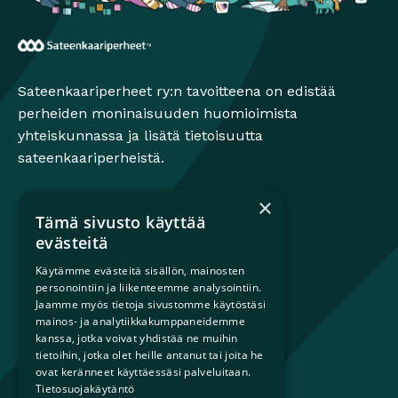
Sateenkaariperheet
Sateenkaariperheet ry:n tavoitteena on edistää
perheiden moninaisuuden huomioimista
yhteiskunnassa ja lisätä tietoisuutta
sateenkaariperheistä.
×
Tämä sivusto käyttää
Mikä on sateenkaariperhe?
evästeitä
Perheestä haaveileville
Käytämme evästeitä sisällön, mainosten
Lapsiperheille
personointiin ja liikenteemme analysointiin.
Ammattilaisille
Jaamme myös tietoja sivustomme käytöstäsi
mainos- ja analytiikkakumppaneidemme
Päättäjille
kanssa, jotka voivat yhdistää ne muihin
tietoihin, jotka olet heille antanut tai joita he
Ajankohtaista
ovat keränneet käyttäessäsi palveluitaan.
Tilaa uutiskirje
Tietosuojakäytäntö