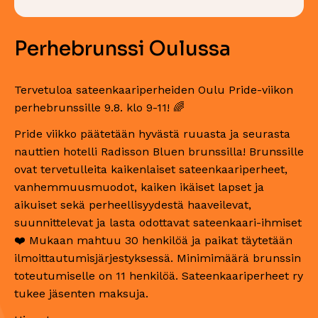
Perhebrunssi Oulussa
Tervetuloa sateenkaariperheiden Oulu Pride-viikon
perhebrunssille 9.8. klo 9-11! 🌈
Pride viikko päätetään hyvästä ruuasta ja seurasta
nauttien hotelli Radisson Bluen brunssilla! Brunssille
ovat tervetulleita kaikenlaiset sateenkaariperheet,
vanhemmuusmuodot, kaiken ikäiset lapset ja
aikuiset sekä perheellisyydestä haaveilevat,
suunnittelevat ja lasta odottavat sateenkaari-ihmiset
❤️ Mukaan mahtuu 30 henkilöä ja paikat täytetään
ilmoittautumisjärjestyksessä. Minimimäärä brunssin
toteutumiselle on 11 henkilöä. Sateenkaariperheet ry
tukee jäsenten maksuja.