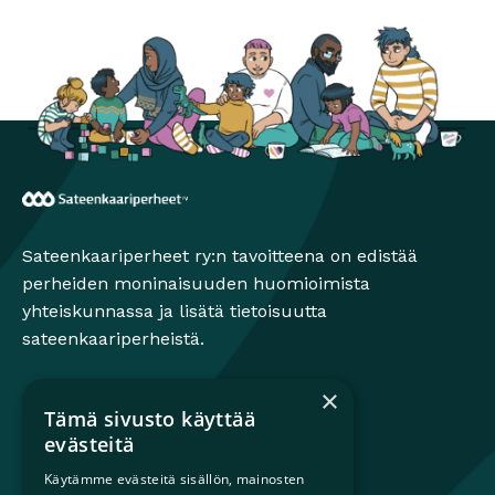
Sateenkaariperheet
Sateenkaariperheet ry:n tavoitteena on edistää
perheiden moninaisuuden huomioimista
yhteiskunnassa ja lisätä tietoisuutta
sateenkaariperheistä.
×
Tämä sivusto käyttää
Mikä on sateenkaariperhe?
evästeitä
Perheestä haaveileville
Käytämme evästeitä sisällön, mainosten
Lapsiperheille