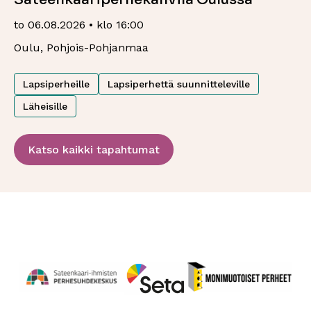
to 06.08.2026 • klo 16:00
Oulu, Pohjois-Pohjanmaa
Lapsiperheille
Lapsiperhettä suunnitteleville
Läheisille
Katso kaikki tapahtumat
Perhesuhdekeskus
Avautuu uuteen ikkunaan
Monimuotoiset perheet
Avautuu uuteen ikkunaa
Seta
Avautuu uuteen ikkunaan