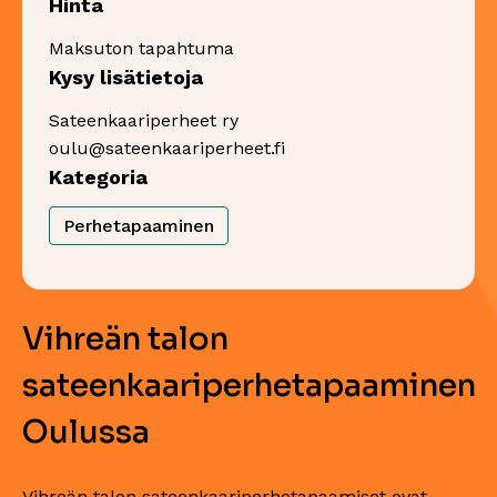
Hinta
Maksuton tapahtuma
Kysy lisätietoja
Sateenkaariperheet ry
oulu@sateenkaariperheet.fi
Kategoria
Perhetapaaminen
Vihreän talon
sateenkaariperhetapaaminen
Oulussa
Vihreän talon sateenkaariperhetapaamiset ovat