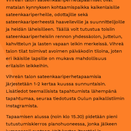
matalan kynnyksen kohtaamispaikka kaikenlaisille
sateenkaariperheille, odottajille sekä
sateenkaariperheestä haaveileville ja suunnittelijoille
ja heidän läheisilleen. Täällä voit tutustua toisiin
sateenkaariperheisiin rennon yhdessäolon, juttelun,
kahvittelun ja lasten vapaan leikin merkeissä. Vihreä
talon tilat toimivat avoimen päiväkodin tiloina, joten
eri ikäisille lapsille on mukava mahdollisuus
erilaisiin leikkeihin.
Vihreän talon sateenkaariperhetapaamisia
järjestetään 1-2 kertaa kuussa sunnuntaisin.
Lisätiedot teemallisista tapahtumista lähempänä
tapahtumaa, seuraa tiedotusta Oulun paikallistiimin
Instagramista.
Tapaamisen alussa (noin klo 15.30) pidetään pieni
tutustumiskierros pianohuoneessa, jonka jälkeen