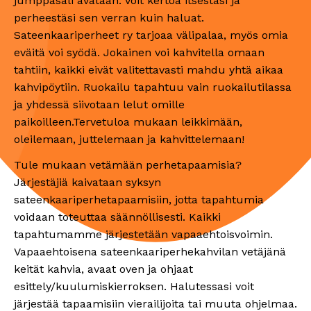
jumppasali avataan. Voit kertoa itsestäsi ja
perheestäsi sen verran kuin haluat.
Sateenkaariperheet ry tarjoaa välipalaa, myös omia
eväitä voi syödä. Jokainen voi kahvitella omaan
tahtiin, kaikki eivät valitettavasti mahdu yhtä aikaa
kahvipöytiin. Ruokailu tapahtuu vain ruokailutilassa
ja yhdessä siivotaan lelut omille
paikoilleen.Tervetuloa mukaan leikkimään,
oleilemaan, juttelemaan ja kahvittelemaan!
Tule mukaan vetämään perhetapaamisia?
Järjestäjiä kaivataan syksyn
sateenkaariperhetapaamisiin, jotta tapahtumia
voidaan toteuttaa säännöllisesti. Kaikki
tapahtumamme järjestetään vapaaehtoisvoimin.
Vapaaehtoisena sateenkaariperhekahvilan vetäjänä
keität kahvia, avaat oven ja ohjaat
esittely/kuulumiskierroksen. Halutessasi voit
järjestää tapaamisiin vierailijoita tai muuta ohjelmaa.