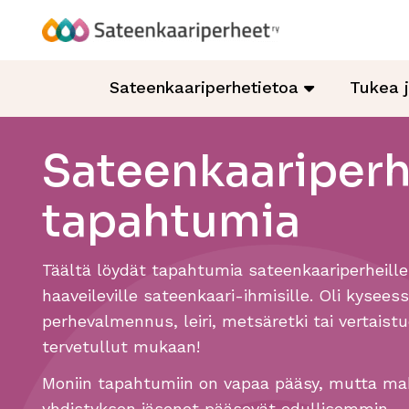
Hyppää
sisältöön
Sateenkaariperheet
Sateenkaariperhetietoa
Tukea 
Sateenkaariper
tapahtumia
Täältä löydät tapahtumia sateenkaariperheille
haaveileville sateenkaari-ihmisille. Oli kysees
perhevalmennus, leiri, metsäretki tai vertaistu
tervetullut mukaan!
Moniin tapahtumiin on vapaa pääsy, mutta mak
yhdistyksen jäsenet pääsevät edullisemmin.