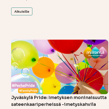
Aikuisille
Jyväskylä Pride: Imetyksen moninaisuutta
sateenkaariperheissä -imetyskahvila