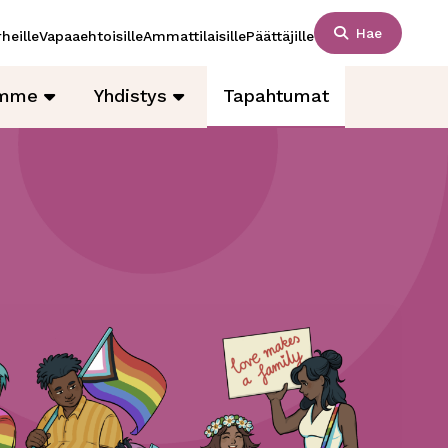
Hae
heille
Vapaaehtoisille
Ammattilaisille
Päättäjille
amme
Yhdistys
Tapahtumat