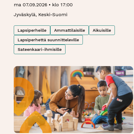
ma 07.09.2026 • klo 17:00
Jyväskylä, Keski-Suomi
Lapsiperheille
Ammattilaisille
Aikuisille
Lapsiperhettä suunnitteleville
Sateenkaari-ihmisille