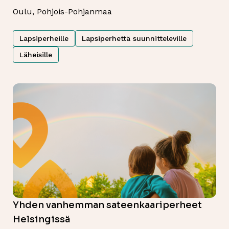
Oulu, Pohjois-Pohjanmaa
Lapsiperheille
Lapsiperhettä suunnitteleville
Läheisille
Yhden vanhemman sateenkaariperheet
Helsingissä