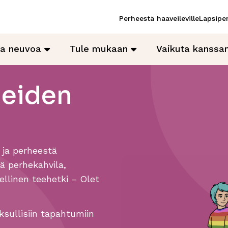
Perheestä haaveileville
Lapsiper
ja neuvoa
Tule mukaan
Vaikuta kanss
heiden
 ja perheestä
sä perhekahvila,
ellinen teehetki – Olet
sullisiin tapahtumiin