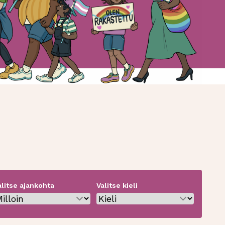
alitse ajankohta
Valitse kieli