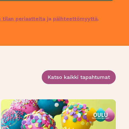
tilan periaatteita
ja
päihteettömyyttä
.
Katso kaikki tapahtumat