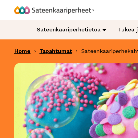
Hyppää
sisältöön
Sateenkaariperheet
Sateenkaariperhetietoa
Tukea 
Home
Tapahtumat
Sateenkaariperhekah