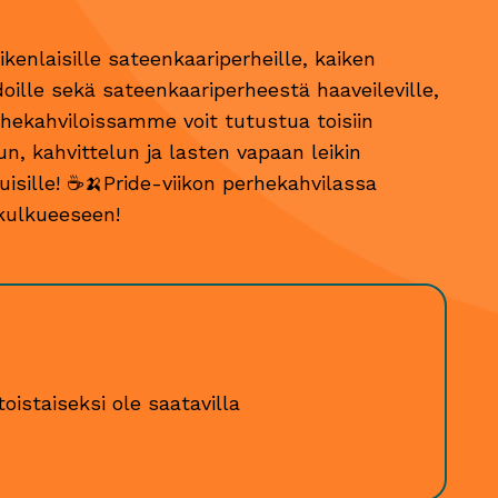
enlaisille sateenkaariperheille, kaiken
oille sekä sateenkaariperheestä haaveileville,
erhekahviloissamme voit tutustua toisiin
n, kahvittelun ja lasten vapaan leikin
kuisille! ☕️🍌Pride-viikon perhekahvilassa
-kulkueeseen!
toistaiseksi ole saatavilla