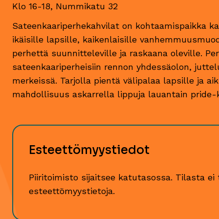
Klo 16-18, Nummikatu 32
Sateenkaariperhekahvilat on kohtaamispaikka kaik
ikäisille lapsille, kaikenlaisille vanhemmuusmuod
perhettä suunnitteleville ja raskaana oleville. P
sateenkaariperheisiin rennon yhdessäolon, juttelu
udessa ikkunassa
merkeissä. Tarjolla pientä välipalaa lapsille ja ai
essa ikkunassa
mahdollisuus askarrella lippuja lauantain pride
Esteettömyystiedot
Piiritoimisto sijaitsee katutasossa. Tilasta ei 
esteettömyystietoja.