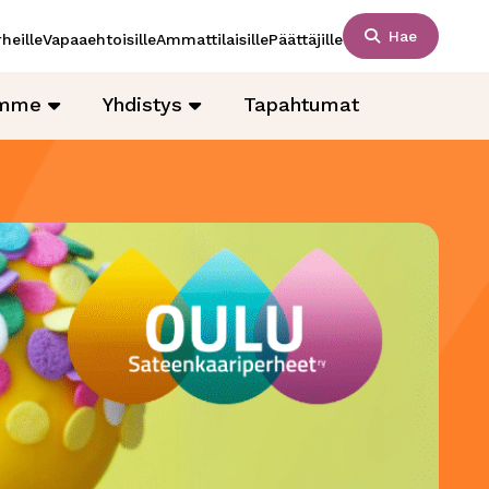
Hae
heille
Vapaaehtoisille
Ammattilaisille
Päättäjille
amme
Yhdistys
Tapahtumat