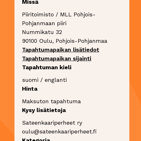
Missä
Piiritoimisto / MLL Pohjois-
Pohjanmaan piiri
Nummikatu 32
90100 Oulu, Pohjois-Pohjanmaa
Sivu avautuu u
Tapahtumapaikan lisätiedot
Sivu avautuu uud
Tapahtumapaikan sijainti
Tapahtuman kieli
suomi / englanti
Hinta
Maksuton tapahtuma
Kysy lisätietoja
Sateenkaariperheet ry
oulu@sateenkaariperheet.fi
Kategoria