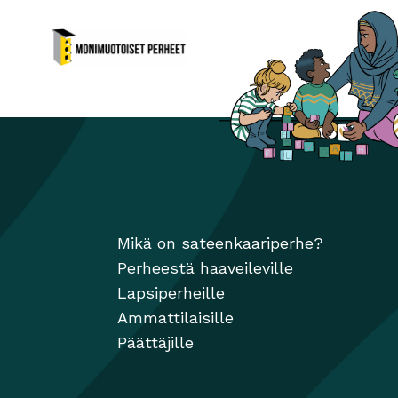
Monimuotoiset perheet
Avautuu uuteen ikkunaan
ikkunaan
Mikä on sateenkaariperhe?
Perheestä haaveileville
Lapsiperheille
Ammattilaisille
Päättäjille