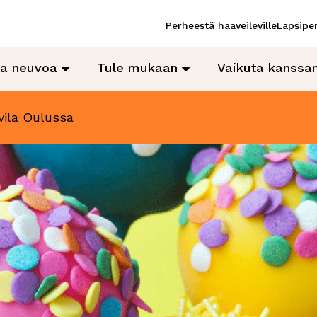
Perheestä haaveileville
Lapsiper
ja neuvoa
Tule mukaan
Vaikuta kanss
vila Oulussa