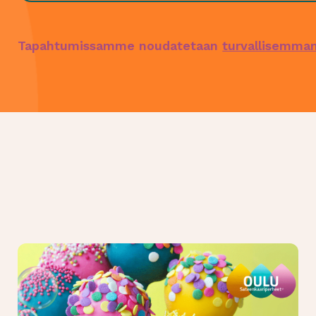
Tapahtumissamme noudatetaan
turvallisemman 