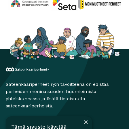
Perhesuhdekeskus
Avautuu uuteen ikkunaan
Monimuotoiset perheet
Avautuu uuteen ikkunaa
Seta
Avautuu uuteen ikkunaan
Sateenkaariperheet
Sateenkaariperheet ry:n tavoitteena on edistää
perheiden moninaisuuden huomioimista
yhteiskunnassa ja lisätä tietoisuutta
sateenkaariperheistä.
×
Tämä sivusto käyttää