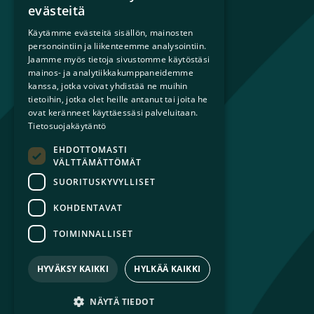
Mikä on sateenkaariperhe?
evästeitä
Perheestä haaveileville
Käytämme evästeitä sisällön, mainosten
Lapsiperheille
personointiin ja liikenteemme analysointiin.
Ammattilaisille
Jaamme myös tietoja sivustomme käytöstäsi
mainos- ja analytiikkakumppaneidemme
Päättäjille
kanssa, jotka voivat yhdistää ne muihin
tietoihin, jotka olet heille antanut tai joita he
Ajankohtaista
ovat keränneet käyttäessäsi palveluitaan.
Tilaa uutiskirje
Tietosuojakäytäntö
Lahjoita
EHDOTTOMASTI
Liity jäseneksi
VÄLTTÄMÄTTÖMÄT
Yhteystiedot
SUORITUSKYVYLLISET
KOHDENTAVAT
TOIMINNALLISET
© 2026 Sateenkaariperheet ry
Tietosuojaseloste
HYVÄKSY KAIKKI
HYLKÄÄ KAIKKI
Saavutettavuusseloste
NÄYTÄ TIEDOT
Facebook
Avautuu uuteen ikkunaan
Instagram
Avautuu uuteen ikkunaan
LinkedIn
Avautuu uuteen ikkunaan