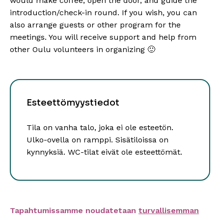
would make coffee, open the door, and guide the
introduction/check-in round. If you wish, you can
also arrange guests or other program for the
meetings. You will receive support and help from
other Oulu volunteers in organizing 🙂
Esteettömyystiedot
Tila on vanha talo, joka ei ole esteetön.
Ulko-ovella on ramppi. Sisätiloissa on
kynnyksiä. WC-tilat eivät ole esteettömät.
Tapahtumissamme noudatetaan
turvallisemman