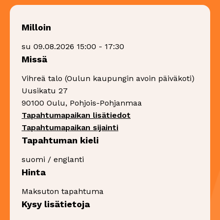
Milloin
su 09.08.2026 15:00 - 17:30
Missä
Vihreä talo (Oulun kaupungin avoin päiväkoti)
Uusikatu 27
90100 Oulu, Pohjois-Pohjanmaa
Sivu avautuu uudessa 
Tapahtumapaikan lisätiedot
Sivu avautuu uudessa ikk
Tapahtumapaikan sijainti
Tapahtuman kieli
suomi / englanti
Hinta
Maksuton tapahtuma
Kysy lisätietoja