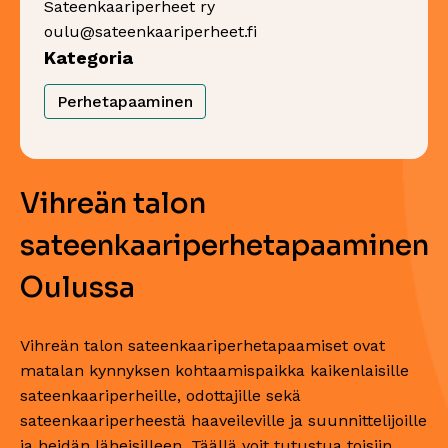
Sateenkaariperheet ry
oulu@sateenkaariperheet.fi
Kategoria
Perhetapaaminen
Vihreän talon
sateenkaariperhetapaaminen
Oulussa
Vihreän talon sateenkaariperhetapaamiset ovat
matalan kynnyksen kohtaamispaikka kaikenlaisille
sateenkaariperheille, odottajille sekä
sateenkaariperheestä haaveileville ja suunnittelijoille
ja heidän läheisilleen. Täällä voit tutustua toisiin