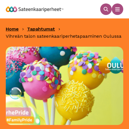
Hyppää
sisältöön
Haku
Men
Sateenkaariperheet
Home
Tapahtumat
Vihreän talon sateenkaariperhetapaaminen Oulussa