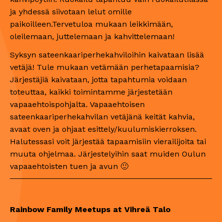
ja yhdessä siivotaan lelut omille
paikoilleen.Tervetuloa mukaan leikkimään,
oleilemaan, juttelemaan ja kahvittelemaan!
Syksyn sateenkaariperhekahviloihin kaivataan lisää
vetäjä! Tule mukaan vetämään perhetapaamisia?
Järjestäjiä kaivataan, jotta tapahtumia voidaan
toteuttaa, kaikki toimintamme järjestetään
vapaaehtoispohjalta. Vapaaehtoisen
sateenkaariperhekahvilan vetäjänä keität kahvia,
avaat oven ja ohjaat esittely/kuulumiskierroksen.
Halutessasi voit järjestää tapaamisiin vierailijoita tai
muuta ohjelmaa. Järjestelyihin saat muiden Oulun
vapaaehtoisten tuen ja avun 🙂
Rainbow Family Meetups at Vihreä Talo