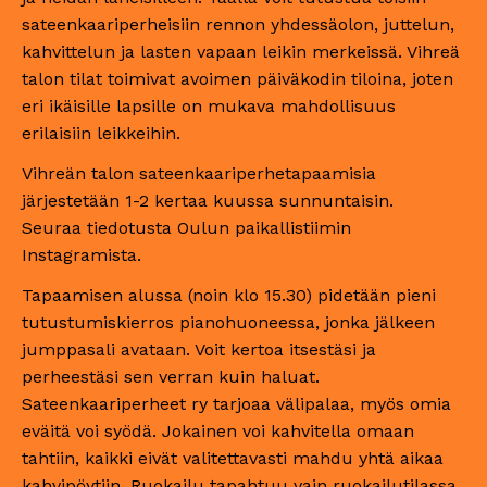
sateenkaariperheisiin rennon yhdessäolon, juttelun,
kahvittelun ja lasten vapaan leikin merkeissä. Vihreä
talon tilat toimivat avoimen päiväkodin tiloina, joten
eri ikäisille lapsille on mukava mahdollisuus
erilaisiin leikkeihin.
Vihreän talon sateenkaariperhetapaamisia
järjestetään 1-2 kertaa kuussa sunnuntaisin.
Seuraa tiedotusta Oulun paikallistiimin
Instagramista.
Tapaamisen alussa (noin klo 15.30) pidetään pieni
tutustumiskierros pianohuoneessa, jonka jälkeen
jumppasali avataan. Voit kertoa itsestäsi ja
perheestäsi sen verran kuin haluat.
Sateenkaariperheet ry tarjoaa välipalaa, myös omia
eväitä voi syödä. Jokainen voi kahvitella omaan
tahtiin, kaikki eivät valitettavasti mahdu yhtä aikaa
kahvipöytiin. Ruokailu tapahtuu vain ruokailutilassa