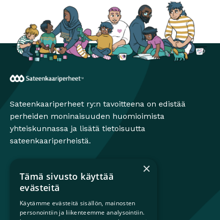
Sateenkaariperheet
Sateenkaariperheet ry:n tavoitteena on edistää
perheiden moninaisuuden huomioimista
yhteiskunnassa ja lisätä tietoisuutta
sateenkaariperheistä.
×
Tämä sivusto käyttää
Mikä on sateenkaariperhe?
evästeitä
Perheestä haaveileville
Käytämme evästeitä sisällön, mainosten
Lapsiperheille
personointiin ja liikenteemme analysointiin.
Ammattilaisille