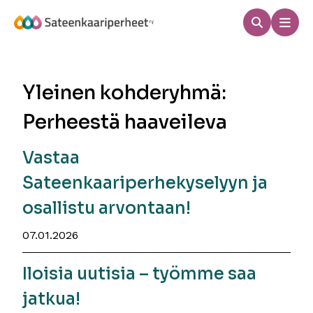
Hyppää
sisältöön
Haku
Men
Sateenkaariperheet
Yleinen kohderyhmä:
Perheestä haaveileva
Vastaa
Sateenkaariperhekyselyyn ja
osallistu arvontaan!
07.01.2026
Iloisia uutisia – työmme saa
jatkua!