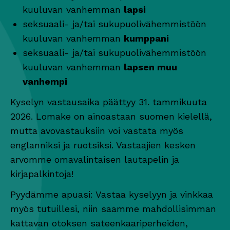
kuuluvan vanhemman
lapsi
seksuaali- ja/tai sukupuolivähemmistöön
kuuluvan vanhemman
kumppani
seksuaali- ja/tai sukupuolivähemmistöön
kuuluvan vanhemman
lapsen muu
vanhempi
Kyselyn vastausaika päättyy 31. tammikuuta
2026. Lomake on ainoastaan suomen kielellä,
mutta avovastauksiin voi vastata myös
englanniksi ja ruotsiksi. Vastaajien kesken
arvomme omavalintaisen lautapelin ja
kirjapalkintoja!
Pyydämme apuasi: Vastaa kyselyyn ja vinkkaa
myös tutuillesi, niin saamme mahdollisimman
kattavan otoksen sateenkaariperheiden,