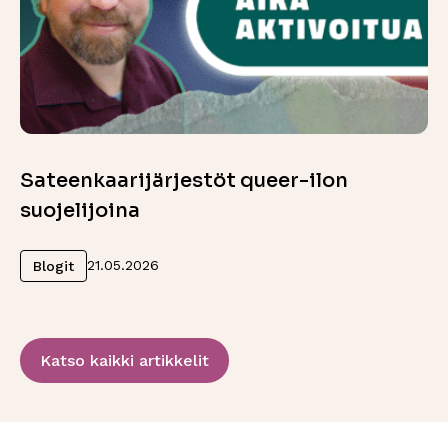
Sateenkaarijärjestöt queer-ilon
suojelijoina
Lue lisää
21.05.2026
Blogit
Katso kaikki artikkelit