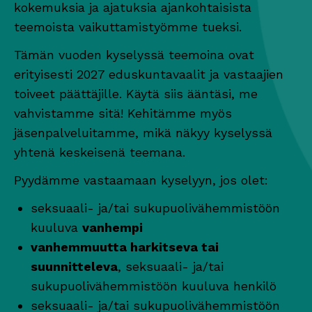
kokemuksia ja ajatuksia ajankohtaisista
teemoista vaikuttamistyömme tueksi.
Tämän vuoden kyselyssä teemoina ovat
erityisesti 2027 eduskuntavaalit ja vastaajien
toiveet päättäjille. Käytä siis ääntäsi, me
vahvistamme sitä! Kehitämme myös
jäsenpalveluitamme, mikä näkyy kyselyssä
yhtenä keskeisenä teemana.
Pyydämme vastaamaan kyselyyn, jos olet:
seksuaali- ja/tai sukupuolivähemmistöön
kuuluva
vanhempi
vanhemmuutta harkitseva tai
suunnitteleva
, seksuaali- ja/tai
sukupuolivähemmistöön kuuluva henkilö
seksuaali- ja/tai sukupuolivähemmistöön