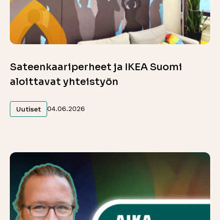
Sateenkaariperheet ja IKEA Suomi
aloittavat yhteistyön
Lue lisää
04.06.2026
Uutiset