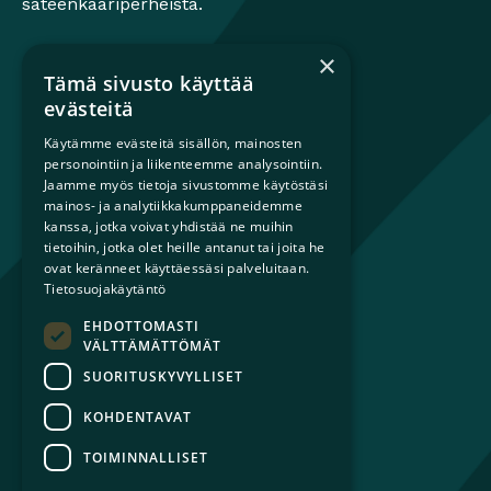
sateenkaariperheistä.
×
Tämä sivusto käyttää
Mikä on sateenkaariperhe?
evästeitä
Perheestä haaveileville
Käytämme evästeitä sisällön, mainosten
Lapsiperheille
personointiin ja liikenteemme analysointiin.
Ammattilaisille
Jaamme myös tietoja sivustomme käytöstäsi
mainos- ja analytiikkakumppaneidemme
Päättäjille
kanssa, jotka voivat yhdistää ne muihin
tietoihin, jotka olet heille antanut tai joita he
Ajankohtaista
ovat keränneet käyttäessäsi palveluitaan.
Tilaa uutiskirje
Tietosuojakäytäntö
Lahjoita
EHDOTTOMASTI
Liity jäseneksi
VÄLTTÄMÄTTÖMÄT
Yhteystiedot
SUORITUSKYVYLLISET
KOHDENTAVAT
TOIMINNALLISET
© 2026 Sateenkaariperheet ry