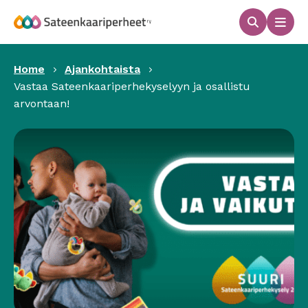
Hyppää
sisältöön
Haku
Men
Sateenkaariperheet
Home
Ajankohtaista
Vastaa Sateenkaariperhekyselyyn ja osallistu
arvontaan!