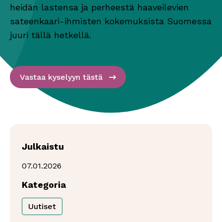
heidän lastensa ja perheestä haaveilevien
sateenkaari-ihmisten kokemuksista Suomessa
juuri tällä hetkellä.
Vastaa kyselyyn tästä
Julkaistu
07.01.2026
Kategoria
Uutiset