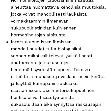
Hormonihoitojen tauottaminen saattaa
aiheuttaa huomattavia kehollisia muutoksia,
jotka voivat mahdollisesti laukaista
voimakkaammin ilmenevän
sukupuoliristiriidan kuin ennen
hormonihoitojen aloitusta.
Intersukupuolisten ihmisten
mahdollisuudet tulla biologisiksi
vanhemmiksi vaihtelevat yksilöllisesti
anatomiasta ja sukusolujen
hedelmällisyydestä riippuen. Toimivia
siittiöitä ja munasoluja voidaan usein kerätä
ja käyttää kumppanin raskaaksi
saattamiseen. Usein intersukupuolinen
henkilö ei voi lisääntyä omilla
sukusoluillaan eikä synnyttää raskausajan