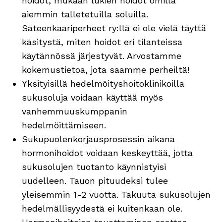
hoidot, mukaan lukien hoidot omilla
aiemmin talletetuilla soluilla.
Sateenkaariperheet ry:llä ei ole vielä täyttä
käsitystä, miten hoidot eri tilanteissa
käytännössä järjestyvät. Arvostamme
kokemustietoa, jota saamme perheiltä!
Yksityisillä hedelmöityshoitoklinikoilla
sukusoluja voidaan käyttää myös
vanhemmuuskumppanin
hedelmöittämiseen.
Sukupuolenkorjausprosessin aikana
hormonihoidot voidaan keskeyttää, jotta
sukusolujen tuotanto käynnistyisi
uudelleen. Tauon pituudeksi tulee
yleisemmin 1-2 vuotta. Takuuta sukusolujen
hedelmällisyydestä ei kuitenkaan ole.