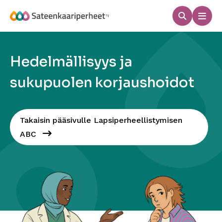
Hyppää
sisältöön
Haku
Men
Sateenkaariperheet
Hedelmällisyys ja
sukupuolen korjaushoidot
Takaisin pääsivulle Lapsiperheellistymisen
ABC