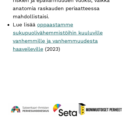
riskien ja epävarmuuden vuoksi, vaikka
anatomia raskauden periaatteessa
mahdollistaisi.
Lue lisää
oppaastamme
sukupuolivähemmistöihin kuuluville
vanhemmille ja vanhemmuudesta
haaveileville
(2023)
Perhesuhdekeskus
Avautuu uuteen ikkunaan
Monimuotoiset perheet
Avautuu uuteen ikkunaa
Seta
Avautuu uuteen ikkunaan