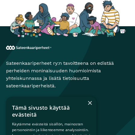
Sateenkaariperheet
Sateenkaariperheet ry:n tavoitteena on edistää
perheiden moninaisuuden huomioimista
yhteiskunnassa ja lisätä tietoisuutta
sateenkaariperheistä.
×
Tämä sivusto käyttää
Mikä on sateenkaariperhe?
evästeitä
Perheestä haaveileville
Käytämme evästeitä sisällön, mainosten
Lapsiperheille
personointiin ja liikenteemme analysointiin.
Ammattilaisille