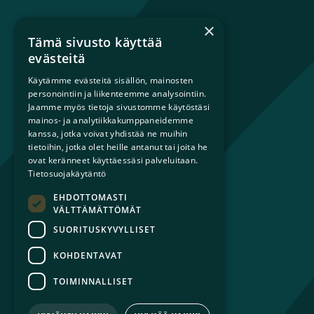
×
Tämä sivusto käyttää
Mikä on sateenkaariperhe?
evästeitä
Perheestä haaveileville
Käytämme evästeitä sisällön, mainosten
Lapsiperheille
personointiin ja liikenteemme analysointiin.
Ammattilaisille
Jaamme myös tietoja sivustomme käytöstäsi
Päättäjille
mainos- ja analytiikkakumppaneidemme
kanssa, jotka voivat yhdistää ne muihin
tietoihin, jotka olet heille antanut tai joita he
Ajankohtaista
ovat keränneet käyttäessäsi palveluitaan.
Tilaa uutiskirje
Tietosuojakäytäntö
Lahjoita
EHDOTTOMASTI
Liity jäseneksi
VÄLTTÄMÄTTÖMÄT
Yhteystiedot
SUORITUSKYVYLLISET
KOHDENTAVAT
TOIMINNALLISET
© 2026 Sateenkaariperheet ry
Tietosuojaseloste