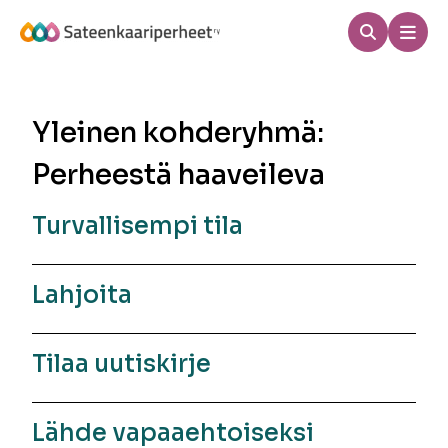
Hyppää
sisältöön
Haku
Men
Sateenkaariperheet
Yleinen kohderyhmä:
Perheestä haaveileva
Turvallisempi tila
Lahjoita
Tilaa uutiskirje
Lähde vapaaehtoiseksi