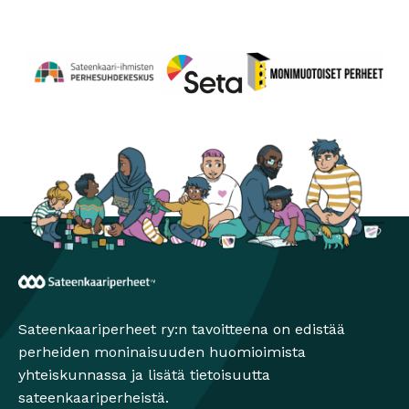
Perhesuhdekeskus
Avautuu uuteen ikkunaan
Monimuotoiset perheet
Avautuu uuteen ikkunaa
Seta
Avautuu uuteen ikkunaan
Sateenkaariperheet
Sateenkaariperheet ry:n tavoitteena on edistää
perheiden moninaisuuden huomioimista
yhteiskunnassa ja lisätä tietoisuutta
sateenkaariperheistä.