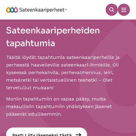
Hyppää
sisältöön
Haku
Men
Sateenkaariperheet
Sateenkaariperheiden
tapahtumia
Täältä löydät tapahtumia sateenkaariperheille ja
perheestä haaveileville sateenkaari-ihmisille. Oli
kyseessä perhekahvila, perhevalmennus, leiri,
metsäretki tai vertaistuellinen teehetki – Olet
tervetullut mukaan!
Moniin tapahtumiin on vapaa pääsy, mutta
maksullisiin tapahtumiin yhdistyksen jäsenet
pääsevät edullisemmin.
Psst! Liity jäseneksi tästä