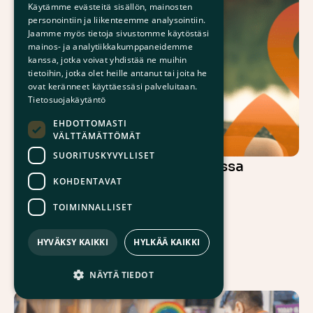
Käytämme evästeitä sisällön, mainosten
personointiin ja liikenteemme analysointiin.
Jaamme myös tietoja sivustomme käytöstäsi
mainos- ja analytiikkakumppaneidemme
kanssa, jotka voivat yhdistää ne muihin
tietoihin, jotka olet heille antanut tai joita he
ovat keränneet käyttäessäsi palveluitaan.
Tietosuojakäytäntö
EHDOTTOMASTI
VÄLTTÄMÄTTÖMÄT
SUORITUSKYVYLLISET
Sateenkaareva lukupiiri Oulussa
KOHDENTAVAT
su 04.10.2026 • klo 13:00-14:30
TOIMINNALLISET
Oulu, Pohjois-Pohjanmaa
HYVÄKSY KAIKKI
HYLKÄÄ KAIKKI
Aikuisille
Sateenkaari-ihmisille
NÄYTÄ TIEDOT