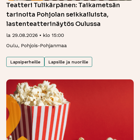
Teatteri Tulikärpänen: Taikametsän
tarinoita Pohjolan seikkailuista,
lastenteatterinäytös Oulussa
la 29.08.2026 • klo 15:00
Oulu, Pohjois-Pohjanmaa
Lapsiperheille
Lapsille ja nuorille