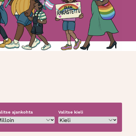
alitse ajankohta
Valitse kieli