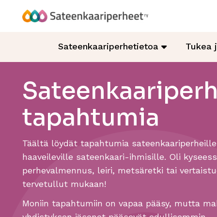
Hyppää
sisältöön
Sateenkaariperheet
Sateenkaariperhetietoa
Tukea 
Sateenkaariper
tapahtumia
Täältä löydät tapahtumia sateenkaariperheille
haaveileville sateenkaari-ihmisille. Oli kysees
perhevalmennus, leiri, metsäretki tai vertaistu
tervetullut mukaan!
Moniin tapahtumiin on vapaa pääsy, mutta mak
yhdistyksen jäsenet pääsevät edullisemmin.