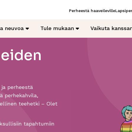
Perheestä haaveileville
Lapsiper
ja neuvoa
Tule mukaan
Vaikuta kanss
heiden
 ja perheestä
sä perhekahvila,
ellinen teehetki – Olet
sullisiin tapahtumiin