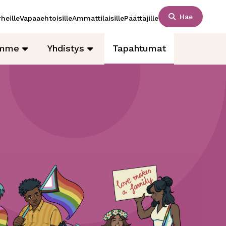
Hae
heille
Vapaaehtoisille
Ammattilaisille
Päättäjille
amme
Yhdistys
Tapahtumat