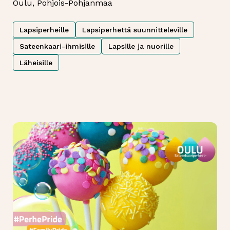
Oulu, Pohjois-Pohjanmaa
Lapsiperheille
Lapsiperhettä suunnitteleville
Sateenkaari-ihmisille
Lapsille ja nuorille
Läheisille