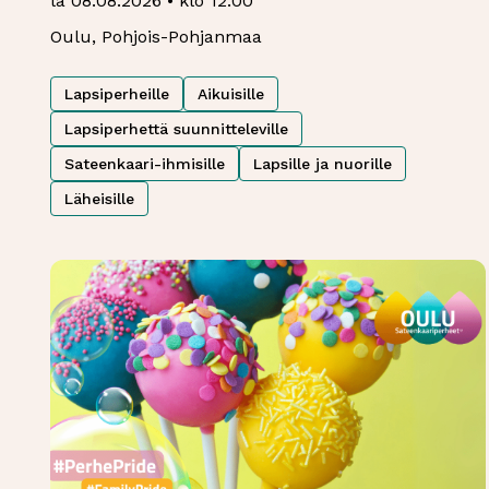
la 08.08.2026 • klo 12:00
Oulu, Pohjois-Pohjanmaa
Lapsiperheille
Aikuisille
Lapsiperhettä suunnitteleville
Sateenkaari-ihmisille
Lapsille ja nuorille
Läheisille