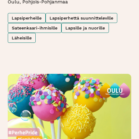
Oulu, Pohjois-Pohjanmaa
Lapsiperheille
Lapsiperhettä suunnitteleville
Sateenkaari-ihmisille
Lapsille ja nuorille
Läheisille