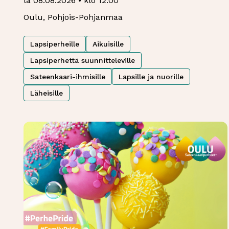
la 08.08.2026 • klo 12:00
Oulu, Pohjois-Pohjanmaa
Lapsiperheille
Aikuisille
Lapsiperhettä suunnitteleville
Sateenkaari-ihmisille
Lapsille ja nuorille
Läheisille