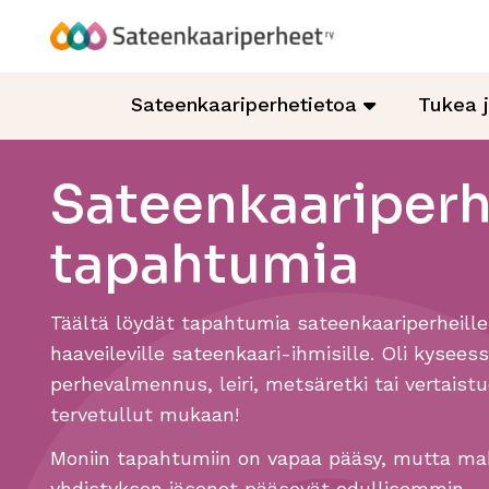
Hyppää
sisältöön
Sateenkaariperheet
Sateenkaariperhetietoa
Tukea 
Sateenkaariper
tapahtumia
Täältä löydät tapahtumia sateenkaariperheille
haaveileville sateenkaari-ihmisille. Oli kysees
perhevalmennus, leiri, metsäretki tai vertaistu
tervetullut mukaan!
Moniin tapahtumiin on vapaa pääsy, mutta mak
yhdistyksen jäsenet pääsevät edullisemmin.