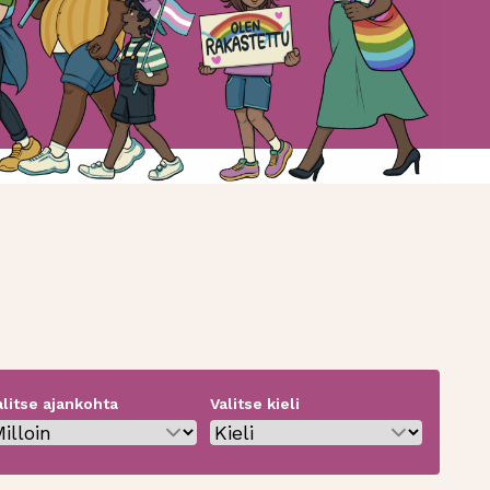
alitse ajankohta
Valitse kieli