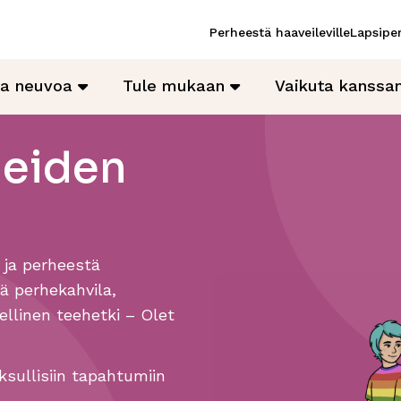
Perheestä haaveileville
Lapsiper
ja neuvoa
Tule mukaan
Vaikuta kanss
heiden
 ja perheestä
sä perhekahvila,
ellinen teehetki – Olet
sullisiin tapahtumiin