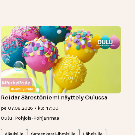
Reidar Särestöniemi näyttely Oulussa
pe 07.08.2026 • klo 17:00
Oulu, Pohjois-Pohjanmaa
Aikuisille
Sateenkaari-ihmisille
Läheisille