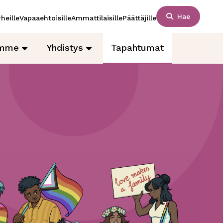
Hae
heille
Vapaaehtoisille
Ammattilaisille
Päättäjille
amme
Yhdistys
Tapahtumat