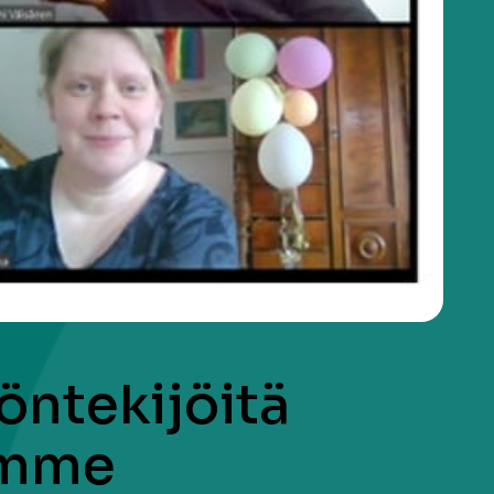
öntekijöitä
omme