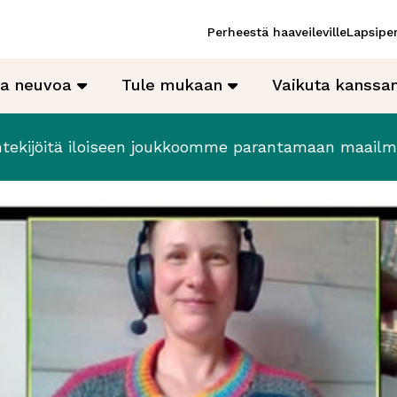
Perheestä haaveileville
Lapsiper
ja neuvoa
Tule mukaan
Vaikuta kanss
tekijöitä iloiseen joukkoomme parantamaan maail