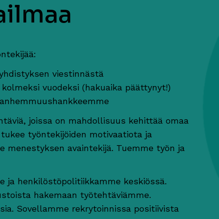
ailmaa
ntekijää:
hdistyksen viestinnästä
n kolmeksi vuodeksi (hakuaika päättynyt!)
vanhemmuushankkeemme
htäviä, joissa on mahdollisuus kehittää omaa
ukee työntekijöiden motivaatiota ja
mme menestyksen avaintekijä. Tuemme työn ja
 ja henkilöstöpolitiikkamme keskiössä.
austoista hakemaan työtehtäviämme.
a. Sovellamme rekrytoinnissa positiivista