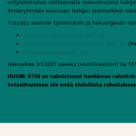
erityiskohtelua valitsemalla tasavahvoista hakijois
ihmisryhmään kuuluvan hakijan (esimerkiksi rodull
Tutustu avoimiin työtehtäviin ja hakuohjeisiin näi
Viestinnän asiantuntija (pdf) >>
Vertaistoiminnan koordinaattori (pdf) >>
(ha
Projektipäällikkö (pdf) >>
Hakuaikaa 9.5.2021 saakka (koordinaattori) tai 18
HUOM: STM on vahvistanut hankkeen rahoituks
toteuttaminen ole enää ehdollista rahoituksen