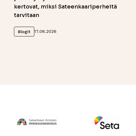
kertovat, miksi Sateenkaariperheitä
tarvitaan
Lue lisää
17.06.2026
Blogit
Perhesuhdekeskus
Avautuu uuteen ikkunaan
Seta
Avautuu uuteen 