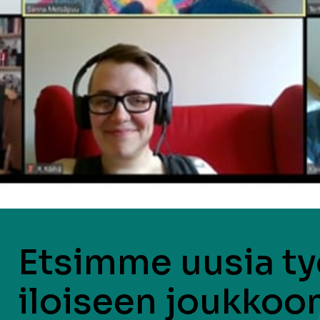
Etsimme uusia ty
iloiseen joukko