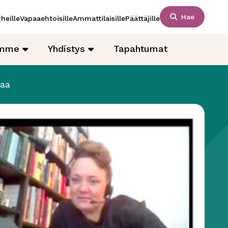
Hae
heille
Vapaaehtoisille
Ammattilaisille
Päättäjille
amme
Yhdistys
Tapahtumat
maa