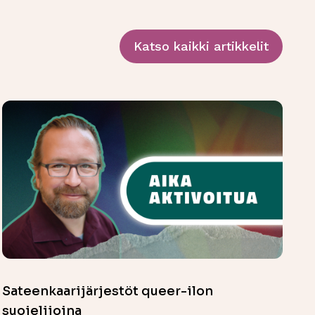
Katso kaikki artikkelit
Sateenkaarijärjestöt queer-ilon
suojelijoina