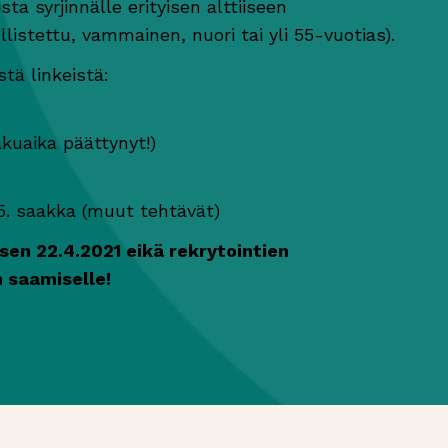
ta syrjinnälle erityisen alttiiseen
istettu, vammainen, nuori tai yli 55-vuotias).
stä linkeistä:
kuaika päättynyt!)
.5. saakka (muut tehtävät)
en 22.4.2021 eikä rekrytointien
 saamiselle!