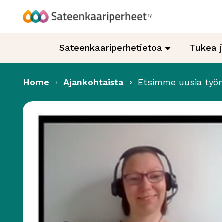
Hyppää
sisältöön
Sateenkaariperheet
Sateenkaariperhetietoa
Tukea 
Home
Ajankohtaista
Etsimme uusia työn