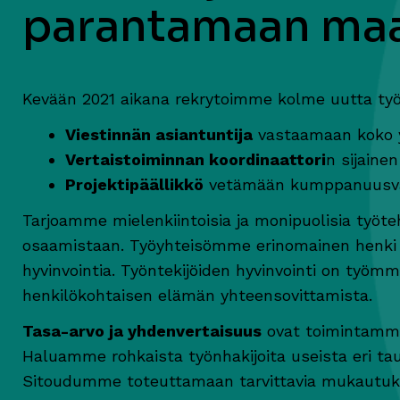
parantamaan ma
Kevään 2021 aikana rekrytoimme kolme uutta työ
Viestinnän asiantuntija
vastaamaan koko y
Vertaistoiminnan koordinaattori
n sijaine
Projektipäällikkö
vetämään kumppanuus
Tarjoamme mielenkiintoisia ja monipuolisia työte
osaamistaan. Työyhteisömme erinomainen henki t
hyvinvointia. Työntekijöiden hyvinvointi on työ
henkilökohtaisen elämän yhteensovittamista.
Tasa-arvo ja yhdenvertaisuus
ovat toimintamme
Haluamme rohkaista työnhakijoita useista eri t
Sitoudumme toteuttamaan tarvittavia mukautuksi