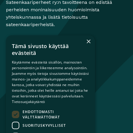
Sateenkaariperheet ry:n tavoitteena on edistää
perheiden moninaisuuden huomioimista
yhteiskunnassa ja lisätä tietoisuutta
sateenkaariperheistä.
×
Tämä sivusto käyttää
Mikä on sateenkaariperhe?
evästeitä
Perheestä haaveileville
Käytämme evästeitä sisällön, mainosten
Lapsiperheille
personointiin ja liikenteemme analysointiin.
Ammattilaisille
Jaamme myös tietoja sivustomme käytöstäsi
Päättäjille
mainos- ja analytiikkakumppaneidemme
kanssa, jotka voivat yhdistää ne muihin
tietoihin, jotka olet heille antanut tai joita he
Ajankohtaista
ovat keränneet käyttäessäsi palveluitaan.
Tilaa uutiskirje
Tietosuojakäytäntö
Lahjoita
EHDOTTOMASTI
Liity jäseneksi
VÄLTTÄMÄTTÖMÄT
Yhteystiedot
SUORITUSKYVYLLISET