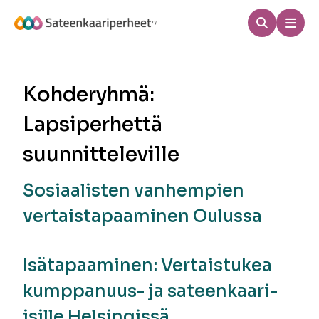
Hyppää
sisältöön
Haku
Men
Sateenkaariperheet
Kohderyhmä:
Lapsiperhettä
suunnitteleville
Sosiaalisten vanhempien
vertaistapaaminen Oulussa
Isätapaaminen: Vertaistukea
kumppanuus- ja sateenkaari-
isille Helsingissä