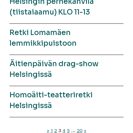
Helsingin perhekahvila
(tiistaiaamu) KLO 11-13
Retki Lomamäen
lemmikkipuistoon
Äitienpäivän drag-show
Helsingissä
Homoäiti-teatteriretki
Helsingissä
Artikkelien
«
1
2
3
4
5
…
20
»