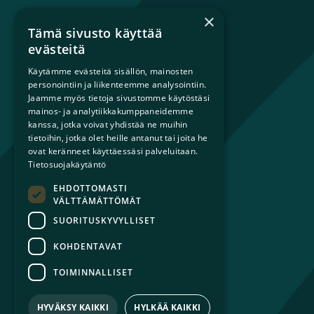
×
Tämä sivusto käyttää
Mikä on sateenkaariperhe?
evästeitä
Perheestä haaveileville
Käytämme evästeitä sisällön, mainosten
Lapsiperheille
personointiin ja liikenteemme analysointiin.
Ammattilaisille
Jaamme myös tietoja sivustomme käytöstäsi
Päättäjille
mainos- ja analytiikkakumppaneidemme
kanssa, jotka voivat yhdistää ne muihin
tietoihin, jotka olet heille antanut tai joita he
Ajankohtaista
ovat keränneet käyttäessäsi palveluitaan.
Tilaa uutiskirje
Tietosuojakäytäntö
Lahjoita
EHDOTTOMASTI
Liity jäseneksi
VÄLTTÄMÄTTÖMÄT
Yhteystiedot
SUORITUSKYVYLLISET
KOHDENTAVAT
TOIMINNALLISET
© 2026 Sateenkaariperheet ry
Tietosuojaseloste
HYVÄKSY KAIKKI
HYLKÄÄ KAIKKI