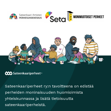
Perhesuhdekeskus
Avautuu uuteen ikkunaan
Monimuotoiset perheet
Avautuu uuteen ikkunaa
Seta
Avautuu uuteen ikkunaan
Sateenkaariperheet
Sateenkaariperheet ry:n tavoitteena on edistää
perheiden moninaisuuden huomioimista
yhteiskunnassa ja lisätä tietoisuutta
sateenkaariperheistä.