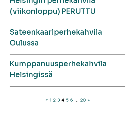
Helsingin perhekahvila
(viikonloppu) PERUTTU
Sateenkaariperhekahvila
Oulussa
Kumppanuusperhekahvila
Helsingissä
Artikkelien
«
1
2
3
4
5
6
…
20
»
sivutus