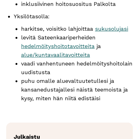
inklusiivinen hoitosuositus Palkolta
Yksilötasolla:
harkitse, voisitko lahjoittaa
sukusolujasi
levitä Sateenkaariperheiden
hedelmöityshoitotavoitteita
ja
alue/kuntavaalitavoitteita
vaadi vanhentuneen hedelmöityshoitolain
uudistusta
puhu omalle aluevaltuutetullesi ja
kansanedustajallesi näistä teemoista ja
kysy, miten hän niitä edistäisi
Julkaistu