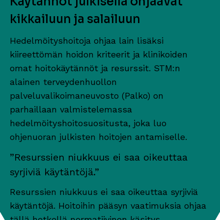
Käytännöt julkisella ohjaavat
kikkailuun ja salailuun
Hedelmöityshoitoja ohjaa lain lisäksi
kiireettömän hoidon kriteerit ja klinikoiden
omat hoitokäytännöt ja resurssit. STM:n
alainen terveydenhuollon
palveluvalikoimaneuvosto (Palko) on
parhaillaan valmistelemassa
hedelmöityshoitosuositusta, joka luo
ohjenuoran julkisten hoitojen antamiselle.
”Resurssien niukkuus ei saa oikeuttaa
syrjiviä käytäntöjä.”
Resurssien niukkuus ei saa oikeuttaa syrjiviä
käytäntöjä. Hoitoihin pääsyn vaatimuksia ohjaa
tällä hetkellä normatiivinen käsitys