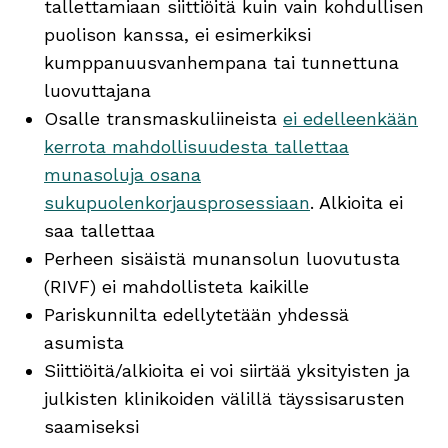
tallettamiaan siittiöitä kuin vain kohdullisen
puolison kanssa, ei esimerkiksi
kumppanuusvanhempana tai tunnettuna
luovuttajana
Osalle transmaskuliineista
ei edelleenkään
kerrota mahdollisuudesta tallettaa
munasoluja osana
sukupuolenkorjausprosessiaan
. Alkioita ei
saa tallettaa
Perheen sisäistä munansolun luovutusta
(RIVF) ei mahdollisteta kaikille
Pariskunnilta edellytetään yhdessä
asumista
Siittiöitä/alkioita ei voi siirtää yksityisten ja
julkisten klinikoiden välillä täyssisarusten
saamiseksi