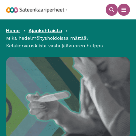
Hyppää
sisältöön
Haku
Men
Sateenkaariperheet
Home
Ajankohtaista
Mikä hedelmöityshoidoissa mättää?
Kelakorvauskiista vasta jäävuoren huippu