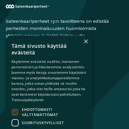
Sateenkaariperheet
Sateenkaariperheet ry:n tavoitteena on edistää
perheiden moninaisuuden huomioimista
yhteiskunnassa ja lisätä tietoisuutta
×
sateenkaariperheistä.
Tämä sivusto käyttää
evästeitä
Käytämme evästeitä sisällön, mainosten
personointiin ja liikenteemme analysointiin.
Mikä on sateenkaariperhe?
Jaamme myös tietoja sivustomme käytöstäsi
Perheestä haaveileville
mainos- ja analytiikkakumppaneidemme
Lapsiperheille
kanssa, jotka voivat yhdistää ne muihin
Ammattilaisille
tietoihin, jotka olet heille antanut tai joita he
ovat keränneet käyttäessäsi palveluitaan.
Päättäjille
Tietosuojakäytäntö
EHDOTTOMASTI
Ajankohtaista
VÄLTTÄMÄTTÖMÄT
Tilaa uutiskirje
SUORITUSKYVYLLISET
Lahjoita