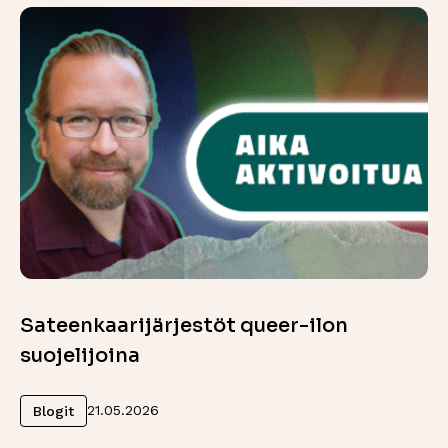
Sateenkaarijärjestöt queer-ilon
suojelijoina
Lue lisää
21.05.2026
Blogit