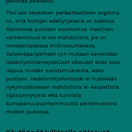
päivittää pikaisesti.
Yksi lain keskeinen periaatteellinen ongelma
on, että hoitojen edellytyksenä on kaikissa
tilanteissa puolison suostumus. Itsellinen
vanhemmuus ei ole mahdollista, jos on
minkäänlaisessa intiimissuhteessa.
Sateenkaariperheet ry:n mukaan kenenkään
lisääntymisterveydelliset oikeudet eivät saisi
riippua muiden suostumuksesta, edes
puolison. Hedelmöityshoitolaki ei myöskään
nykymuodossaan mahdollista ei-kaupallista
sijaissynnytystä eikä tunnista
kumppanuusvanhemmuutta perhemuotona
muiden joukossa.