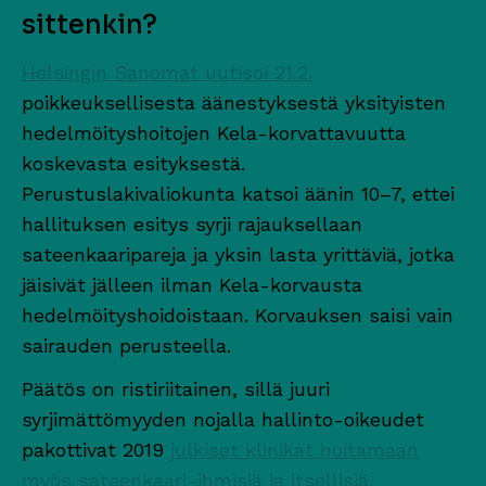
sittenkin?
Helsingin Sanomat uutisoi 21.2.
poikkeuksellisesta äänestyksestä yksityisten
hedelmöityshoitojen Kela-korvattavuutta
koskevasta esityksestä.
Perustuslakivaliokunta katsoi äänin 10–7, ettei
hallituksen esitys syrji rajauksellaan
sateenkaaripareja ja yksin lasta yrittäviä, jotka
jäisivät jälleen ilman Kela-korvausta
hedelmöityshoidoistaan. Korvauksen saisi vain
sairauden perusteella.
Päätös on ristiriitainen, sillä juuri
syrjimättömyyden nojalla hallinto-oikeudet
pakottivat 2019
julkiset klinikat hoitamaan
myös sateenkaari-ihmisiä ja itsellisiä.