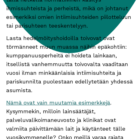
ihmissuhteista ja perheistä, mikä on johtanut
esimerkiksi omien intiimisuhteiden piilotteluun
tai parisuhteen teeskentelyyn.
Lasta hedelmöityshoidoilla toivovat ovat
törmänneet muun muassa näihin epäkohtiin:
kumppanuusperheitä ei hoideta lainkaan,
itsellistä vanhemmuutta toivovalta vaaditaan
vuosi ilman minkäänlaisia intiimisuhteita ja
pariskunnilta puolestaan edellytetään yhdessä
asumista.
Nämä ovat vain muutamia esimerkkejä
.
Kysymmekin, milloin lainsäätäjät,
palveluvalikoimaneuvosto ja klinikat ovat
valmiita päivittämään lait ja käytänteet tälle
vuosikymmenelle? Onko meillä varaa rajata