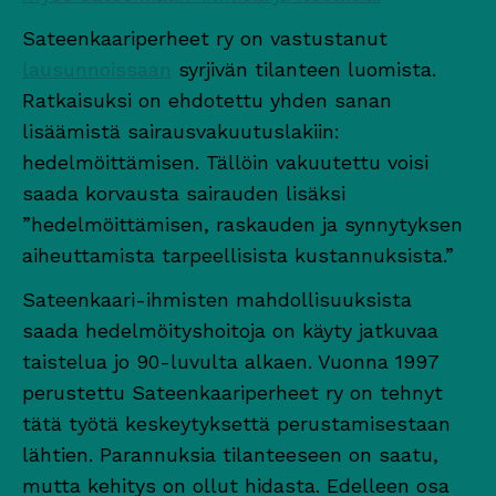
Sateenkaariperheet ry on vastustanut
lausunnoissaan
syrjivän tilanteen luomista.
Ratkaisuksi on ehdotettu yhden sanan
lisäämistä sairausvakuutuslakiin:
hedelmöittämisen. Tällöin vakuutettu voisi
saada korvausta sairauden lisäksi
”hedelmöittämisen, raskauden ja synnytyksen
aiheuttamista tarpeellisista kustannuksista.”
Sateenkaari-ihmisten mahdollisuuksista
saada hedelmöityshoitoja on käyty jatkuvaa
taistelua jo 90-luvulta alkaen. Vuonna 1997
perustettu Sateenkaariperheet ry on tehnyt
tätä työtä keskeytyksettä perustamisestaan
lähtien. Parannuksia tilanteeseen on saatu,
mutta kehitys on ollut hidasta. Edelleen osa