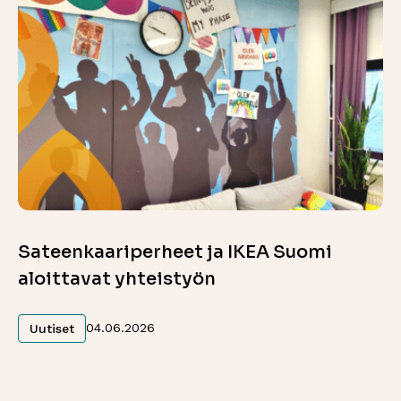
Sateenkaariperheet ja IKEA Suomi
aloittavat yhteistyön
Lue lisää
04.06.2026
Uutiset