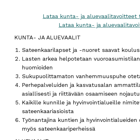
Lataa kunta- ja aluevaalitavoitteet 
Lataa kunta- ja aluevaalitav
KUNTA- JA ALUEVAALIT
Sateenkaarilapset ja -nuoret saavat koulus
Lasten arkea helpotetaan vuoroasumistilante
huomioiden
Sukupuolittamaton vanhemmuuspuhe otetaa
Perhepalveluiden ja kasvatusalan ammattila
asiallisesti ja riittävään osaamiseen nojaut
Kaikille kunnille ja hyvinvointialueille nimi
sateenkaariasioista
Työnantajina kuntien ja hyvinvointialueiden
myös sateenkaariperheissä