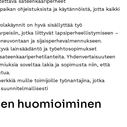
ettava sateenkaariperheet
ikan ohjeistuksista ja käytännöistä, jotta kaikki
olakäynnit on hyvä sisällyttää työ
peisiin, jotka liittyvät lapsiperheellistymiseen –
ioneuvontaan ja sijaisperhevalmennukseen.
ttyvä lainsäädäntö ja työehtosopimukset
 sateenkaariperhetilanteita. Yhdenvertaisuuteen
almiuksia soveltaa lakia ja sopimusta niin, että
utua.
rkkiä muille toimijoille työnantajina, jotka
suunnitelmallisesti
den huomioiminen