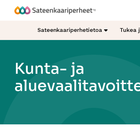
Hyppää
sisältöön
Sateenkaariperheet
Sateenkaariperhetietoa
Tukea 
Kunta- ja
aluevaalitavoitt