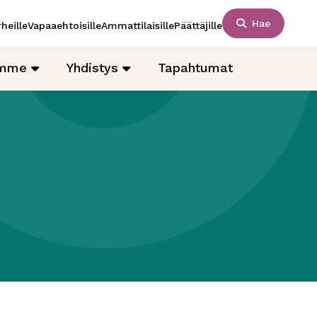
Hae
heille
Vapaaehtoisille
Ammattilaisille
Päättäjille
amme
Yhdistys
Tapahtumat