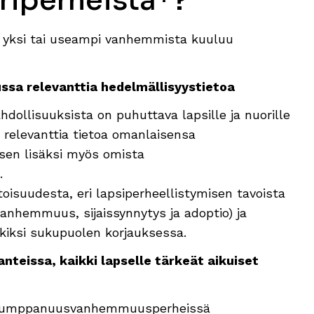
riperheistä*?
sa yksi tai useampi vanhemmista kuuluu
ussa relevanttia hedelmällisyystietoa
dollisuuksista on puhuttava lapsille ja nuorille
 relevanttia tietoa omanlaisensa
sen lisäksi myös omista
.
oisuudesta, eri lapsiperheellistymisen tavoista
hemmuus, sijaissynnytys ja adoptio) ja
kiksi sukupuolen korjauksessa.
nteissa, kaikki lapselle tärkeät aikuiset
ää kumppanuusvanhemmuusperheissä