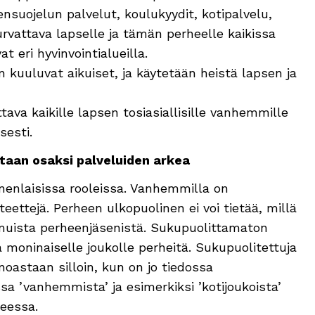
nsuojelun palvelut, koulukyydit, kotipalvelu,
rvattava lapselle ja tämän perheelle kaikissa
at eri hyvinvointialueilla.
 kuuluvat aikuiset, ja käytetään heistä lapsen ja
tava kaikille lapsen tosiasiallisille vanhemmille
sesti.
an osaksi palveluiden arkea
enlaisissa rooleissa. Vanhemmilla on
eettejä. Perheen ulkopuolinen ei voi tietää, millä
muista perheenjäsenistä. Sukupuolittamaton
ninaiselle joukolle perheitä. Sukupuolitettuja
oastaan silloin, kun on jo tiedossa
a ’vanhemmista’ ja esimerkiksi ’kotijoukoista’
teessa.