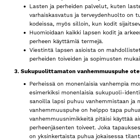
Lasten ja perheiden palvelut, kuten laste
varhaiskasvatus ja terveydenhuolto on tu
kodeissa, myös silloin, kun kodit sijaitsev
Huomioidaan kaikki lapsen kodit ja arkeen
perheen käyttämiä termejä.
Viestintä lapsen asioista on mahdollistet
perheiden toiveiden ja sopimusten mukai
3.
Sukupuolittamaton vanhemmuuspuhe oteta
Perheissä on monenlaisia vanhempia mon
esimerkiksi monenlaisia sukupuoli-identit
sanoilla lapsi puhuu vanhemmistaan ja 
vanhemmuuspuhe on helppo tapa puhua mo
vanhemmuusnimikkeitä pitäisi käyttää ain
perheenjäsenten toiveet. Joka tapauksess
on yksinkertaista puhua jokaisessa tilan