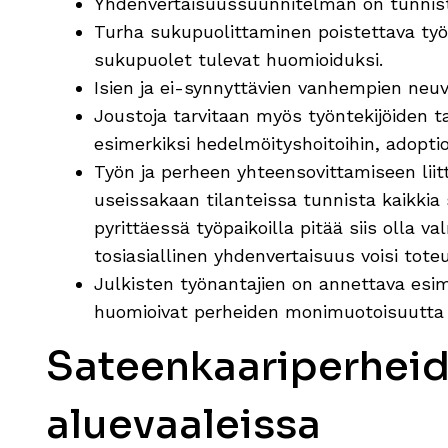
Yhdenvertaisuussuunnitelman on tunnist
Turha sukupuolittaminen poistettava työpa
sukupuolet tulevat huomioiduksi.
Isien ja ei-synnyttävien vanhempien neuv
Joustoja tarvitaan myös työntekijöiden tar
esimerkiksi hedelmöityshoitoihin, adopt
Työn ja perheen yhteensovittamiseen lii
useissakaan tilanteissa tunnista kaikkia
pyrittäessä työpaikoilla pitää siis olla v
tosiasiallinen yhdenvertaisuus voisi tote
Julkisten työnantajien on annettava esime
huomioivat perheiden monimuotoisuutta 
Sateenkaariperhei
aluevaaleissa