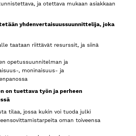
tunnistettava, ja otettava mukaan asiakkaan
mitetään yhdenvertaisuussuunnittelija, joka
e taataan riittävät resurssit, ja siinä
en opetussuunnitelman ja
isuus-, moninaisuus- ja
meenpanossa
en on tuettava työn ja perheen
issä
ta tilaa, jossa kukin voi tuoda julki
hteensovittamistarpeita oman toiveensa