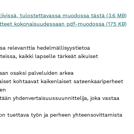
tiivissä, tulostettavassa muodossa tästä (3.6 MB)
oitteet kokonaisuudessaan pdf-muodossa (175 KB)
sa relevanttia hedelmällisyystietoa
issa, kaikki lapselle tärkeät aikuiset
n osaksi palveluiden arkea
iset kohtaavat kaikenlaiset sateenkaariperheet
uen
tetään yhdenvertaisuussuunnittelija, joka vastaa
 on tuettava työn ja perheen yhteensovittamista