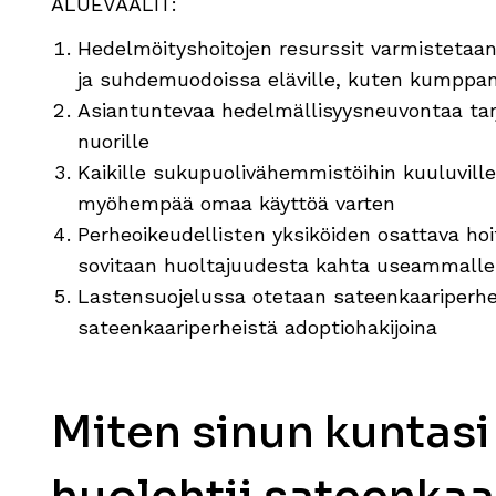
ALUEVAALIT:
Hedelmöityshoitojen resurssit varmistetaan 
ja suhdemuodoissa eläville, kuten kumppanu
Asiantuntevaa hedelmällisyysneuvontaa tar
nuorille
Kaikille sukupuolivähemmistöihin kuuluvill
myöhempää omaa käyttöä varten
Perheoikeudellisten yksiköiden osattava ho
sovitaan huoltajuudesta kahta useammalle
Lastensuojelussa otetaan sateenkaariperhei
sateenkaariperheistä adoptiohakijoina
Miten sinun kuntasi 