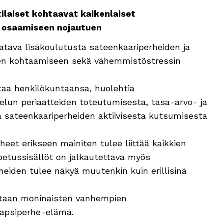
ilaiset kohtaavat kaikenlaiset
än osaamiseen nojautuen
atava lisäkoulutusta sateenkaariperheiden ja
en kohtaamiseen sekä vähemmistöstressin
ttaa henkilökuntaansa, huolehtia
elun periaatteiden toteutumisesta, tasa-arvo- ja
a sateenkaariperheiden aktiivisesta kutsumisesta
eet erikseen mainiten tulee liittää kaikkien
etussisällöt on jalkautettava myös
rheiden tulee näkyä muutenkin kuin erillisinä
ltaan moninaisten vanhempien
lapsiperhe-elämä.