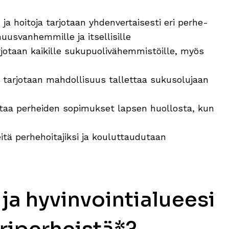
ja hoitoja tarjotaan yhdenvertaisesti eri perhe-
usvanhemmille ja itsellisille
jotaan kaikille sukupuolivähemmistöille, myös
e tarjotaan mahdollisuus tallettaa sukusolujaan
itaa perheiden sopimukset lapsen huollosta, kun
tä perhehoitajiksi ja kouluttaudutaan
ja hyvinvointialueesi