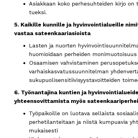
Asiakkaan koko perhesuhteiden kirjo on 
tueksi.
5.
Kaikille kunnille ja hyvinvointialueille ni
vastaa sateenkaariasioista
Lasten ja nuorten hyvinvointisuunnitelmall
huomioidaan perheiden monimuotoisuus
Osaamisen vahvistaminen perusopetuks
varhaiskasvatussuunnitelman yhdenverta
sukupuolisensitiivisyystavoitteiden toi
6.
Työnantajina kuntien ja hyvinvointialueid
yhteensovittamista myös sateenkaariperhe
Työpaikoille on luotava sellaista sosiaalis
perhetilanteitaan ja niistä kumpuavia y
mukaisesti