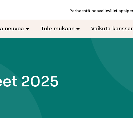
Perheestä haaveileville
Lapsiper
ja neuvoa
Tule mukaan
Vaikuta kanss
eet 2025