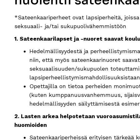
huolehtii sateenkaa
*Sateenkaariperheet
ovat lapsiperheitä, jois
seksuaali- ja/tai sukupuolivähemmistöön
1. Sateenkaarilapset ja -nuoret saavat koul
Hedelmällisyydestä ja perheellistymismah
niin, että myös sateenkaarinuoret saavat
seksuaalisuuden/sukupuolen toteuttami
lapsiperheellistymismahdollisuuksistaan
Opettajilla on tietoa perheiden monimuot
(kuten kumppanuusvanhemmuus, sijaisvan
hedelmällisyyden säilyttämisestä esimer
2. Lasten arkea helpotetaan vuoroasumistila
huomioiden
Sateenkaariperheissä erityisen tärke