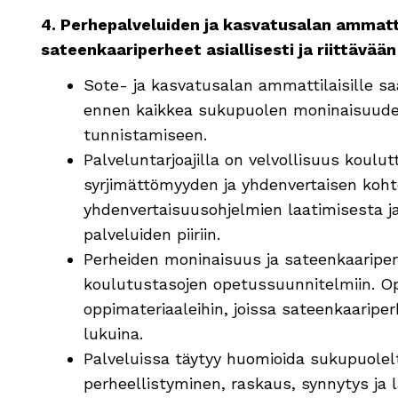
4.
Perhepalveluiden ja kasvatusalan ammatt
sateenkaariperheet asiallisesti ja riittävä
Sote- ja kasvatusalan ammattilaisille sa
ennen kaikkea sukupuolen moninaisuud
tunnistamiseen.
Palveluntarjoajilla on velvollisuus koulu
syrjimättömyyden ja yhdenvertaisen koht
yhdenvertaisuusohjelmien laatimisesta j
palveluiden piiriin.
Perheiden moninaisuus ja sateenkaariperh
koulutustasojen opetussuunnitelmiin. Op
oppimateriaaleihin, joissa sateenkaaripe
lukuina.
Palveluissa täytyy huomioida sukupuole
perheellistyminen, raskaus, synnytys ja 