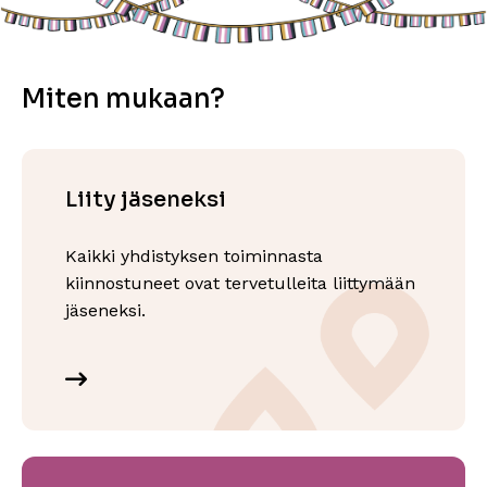
Miten mukaan?
Liity jäseneksi
Kaikki yhdistyksen toiminnasta
kiinnostuneet ovat tervetulleita liittymään
jäseneksi.
Lue lisää
Sivu avautuu uudessa ikkunassa