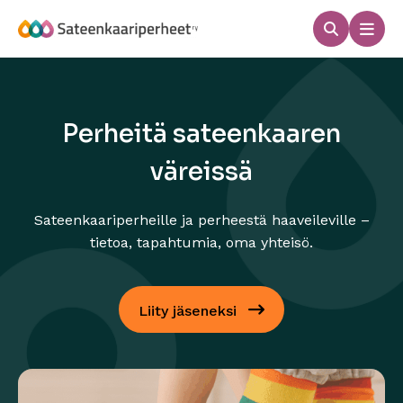
Hyppää
sisältöön
Haku
Men
Sateenkaariperheet
Perheitä sateenkaaren
väreissä
Sateenkaariperheille ja perheestä haaveileville –
tietoa, tapahtumia, oma yhteisö.
Liity jäseneksi