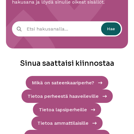
hakusana ja löydä sinulle oikeat sisällöt.
Hae
Hae
sivuston
sisältöä
Sinua saattaisi kiinnostaa
Mikä on sateenkaariperhe?
Tietoa perheestä haaveileville
Tietoa lapsiperheille
Tietoa ammattilaisille