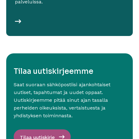
palveluissa.
Lue lisää
Sivu avautuu uudessa ikkunassa
Tilaa uutiskirjeemme
Saat suoraan sähköpostiisi ajankohtaiset
uutiset, tapahtumat ja uudet oppaat.
Uutiskirjeemme pitää sinut ajan tasalla
perheiden oikeuksista, vertaistuesta ja
yhdistyksen toiminnasta.
Tilaa uutiskirje