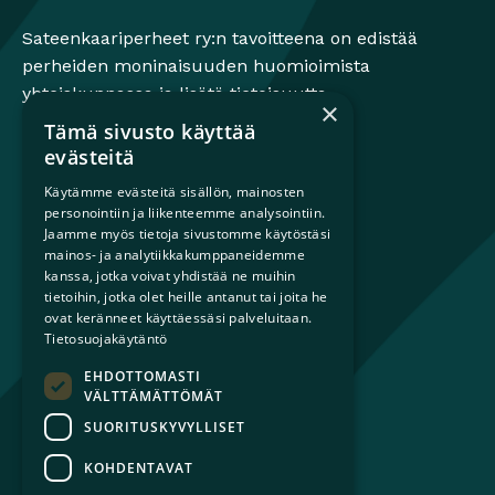
Sateenkaariperheet
Sateenkaariperheet ry:n tavoitteena on edistää
perheiden moninaisuuden huomioimista
yhteiskunnassa ja lisätä tietoisuutta
×
sateenkaariperheistä.
Tämä sivusto käyttää
evästeitä
Käytämme evästeitä sisällön, mainosten
personointiin ja liikenteemme analysointiin.
Mikä on sateenkaariperhe?
Jaamme myös tietoja sivustomme käytöstäsi
Perheestä haaveileville
mainos- ja analytiikkakumppaneidemme
Lapsiperheille
kanssa, jotka voivat yhdistää ne muihin
Ammattilaisille
tietoihin, jotka olet heille antanut tai joita he
ovat keränneet käyttäessäsi palveluitaan.
Päättäjille
Tietosuojakäytäntö
EHDOTTOMASTI
Ajankohtaista
VÄLTTÄMÄTTÖMÄT
Tilaa uutiskirje
SUORITUSKYVYLLISET
Lahjoita
Liity jäseneksi
KOHDENTAVAT
Yhteystiedot