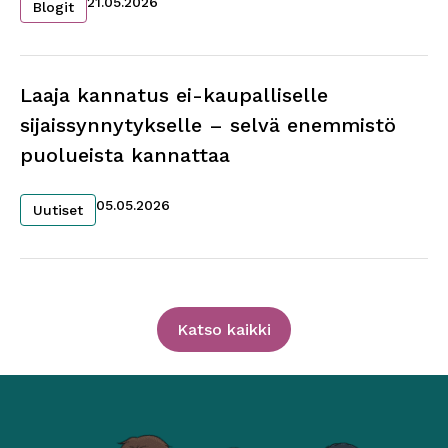
21.05.2026
Blogit
Laaja kannatus ei-kaupalliselle
sijaissynnytykselle – selvä enemmistö
puolueista kannattaa
05.05.2026
Uutiset
Katso kaikki