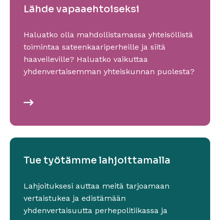
Lähde vapaaehtoiseksi
Haluatko olla mahdollistamassa yhteisöllistä
toimintaa sateenkaariperheille ja siitä
haaveileville? Haluatko vaikuttaa
yhdenvertaisemman yhteiskunnan puolesta?
Lue lisää
Sivu avautuu uudessa ikkunassa
Tue työtämme lahjoittamalla
Lahjoituksesi auttaa meitä tarjoamaan
vertaistukea ja edistämään
yhdenvertaisuutta perhepolitiikassa ja