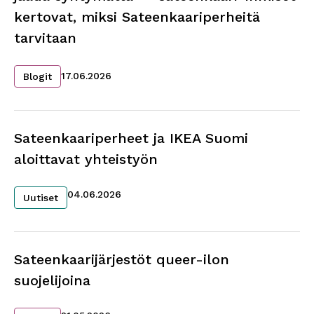
kertovat, miksi Sateenkaariperheitä
tarvitaan
17.06.2026
Blogit
Sateenkaariperheet ja IKEA Suomi
aloittavat yhteistyön
04.06.2026
Uutiset
Sateenkaarijärjestöt queer-ilon
suojelijoina