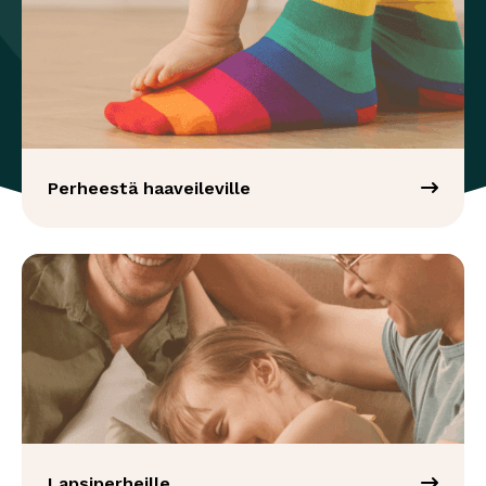
Perheestä haaveileville
Lapsiperheille