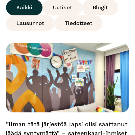
Kaikki
Uutiset
Blogit
Lausunnot
Tiedotteet
”Ilman tätä järjestöä lapsi olisi saattanut
jäädä syntymättä” – sateenkaari-ihmiset