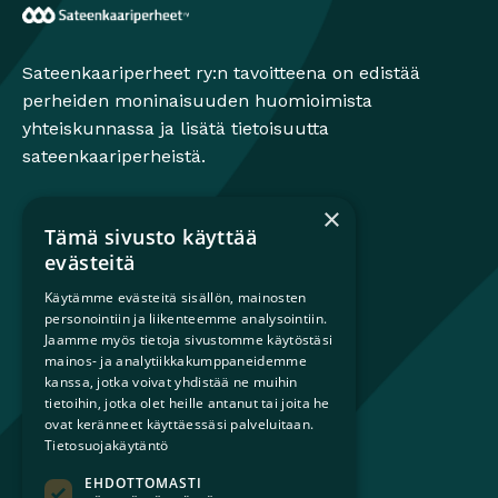
Sateenkaariperheet
Sateenkaariperheet ry:n tavoitteena on edistää
perheiden moninaisuuden huomioimista
yhteiskunnassa ja lisätä tietoisuutta
sateenkaariperheistä.
×
Tämä sivusto käyttää
Mikä on sateenkaariperhe?
evästeitä
Perheestä haaveileville
Käytämme evästeitä sisällön, mainosten
Lapsiperheille
personointiin ja liikenteemme analysointiin.
Ammattilaisille
Jaamme myös tietoja sivustomme käytöstäsi
Päättäjille
mainos- ja analytiikkakumppaneidemme
kanssa, jotka voivat yhdistää ne muihin
tietoihin, jotka olet heille antanut tai joita he
Ajankohtaista
ovat keränneet käyttäessäsi palveluitaan.
Tilaa uutiskirje
Tietosuojakäytäntö
Lahjoita
EHDOTTOMASTI