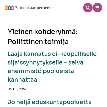
Hyppää
sisältöön
Haku
Men
Sateenkaariperheet
Yleinen kohderyhmä:
Poliittinen toimija
Laaja kannatus ei-kaupalliselle
sijaissynnytykselle – selvä
enemmistö puolueista
kannattaa
05.05.2026
Jo neljä eduskuntapuoluetta