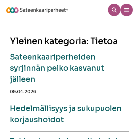
Hyppää
sisältöön
Haku
Men
Sateenkaariperheet
Yleinen kategoria:
Tietoa
Sateenkaariperheiden
syrjinnän pelko kasvanut
jälleen
09.04.2026
Hedelmällisyys ja sukupuolen
korjaushoidot