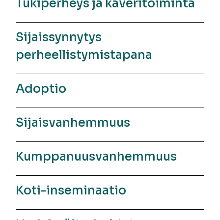
Tukiperheys ja kaveritoiminta
Sijaissynnytys
perheellistymistapana
Adoptio
Sijaisvanhemmuus
Kumppanuusvanhemmuus
Koti-inseminaatio