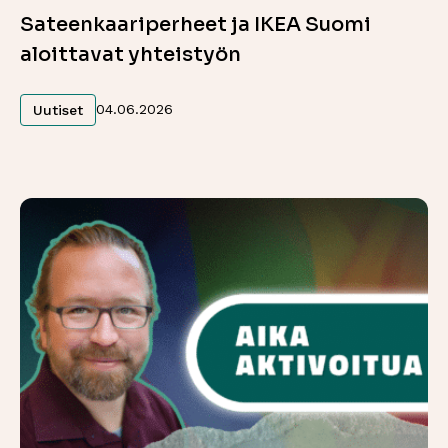
Sateenkaariperheet ja IKEA Suomi
aloittavat yhteistyön
Lue lisää
04.06.2026
Uutiset