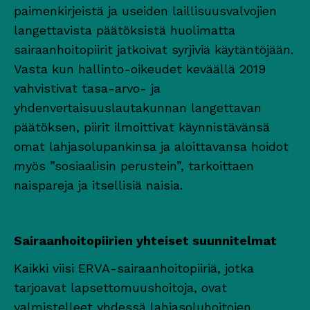
paimenkirjeistä ja useiden laillisuusvalvojien
langettavista päätöksistä huolimatta
sairaanhoitopiirit jatkoivat syrjiviä käytäntöjään.
Vasta kun hallinto-oikeudet keväällä 2019
vahvistivat tasa-arvo- ja
yhdenvertaisuuslautakunnan langettavan
päätöksen, piirit ilmoittivat käynnistävänsä
omat lahjasolupankinsa ja aloittavansa hoidot
myös ”sosiaalisin perustein”, tarkoittaen
naispareja ja itsellisiä naisia.
Sairaanhoitopiirien yhteiset suunnitelmat
Kaikki viisi ERVA-sairaanhoitopiiriä, jotka
tarjoavat lapsettomuushoitoja, ovat
valmistelleet yhdessä lahjasoluhoitojen