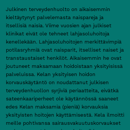
Julkinen terveydenhuolto on aikaisemmin
kieltäytynyt palvelemasta naispareja ja
itsellisiä naisia. Viime vuosien ajan julkiset
klinikat eivät ole tehneet lahjasoluhoitoja
kenellekään. Lahjasoluhoitojen merkittävimpiä
potilasryhmiä ovat naisparit, itselliset naiset ja
transtaustaiset henkilöt. Aikaisemmin he ovat
joutuneet maksamaan hoidoistaan yksityisissä
palveluissa. Kelan yksityisen hoidon
korvauskäytäntö on noudattanut julkisen
terveydenhuollon syrjiviä periaatteita, eivätkä
sateenkaariperheet ole käytännössä saaneet
edes Kelan maksamia (pieniä) korvauksia
yksityisten hoitojen käyttämisestä. Kela ilmoitti
meille pohtivansa sairausvakuutuskorvaukset