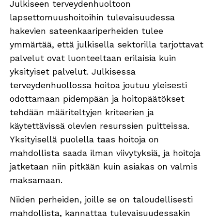
Julkiseen terveydenhuoltoon
lapsettomuushoitoihin tulevaisuudessa
hakevien sateenkaariperheiden tulee
ymmärtää, että julkisella sektorilla tarjottavat
palvelut ovat luonteeltaan erilaisia kuin
yksityiset palvelut. Julkisessa
terveydenhuollossa hoitoa joutuu yleisesti
odottamaan pidempään ja hoitopäätökset
tehdään määriteltyjen kriteerien ja
käytettävissä olevien resurssien puitteissa.
Yksityisellä puolella taas hoitoja on
mahdollista saada ilman viivytyksiä, ja hoitoja
jatketaan niin pitkään kuin asiakas on valmis
maksamaan.
Niiden perheiden, joille se on taloudellisesti
mahdollista, kannattaa tulevaisuudessakin