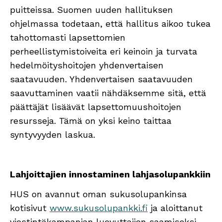
puitteissa. Suomen uuden hallituksen
ohjelmassa todetaan, että hallitus aikoo tukea
tahottomasti lapsettomien
perheellistymistoiveita eri keinoin ja turvata
hedelmöityshoitojen yhdenvertaisen
saatavuuden. Yhdenvertaisen saatavuuden
saavuttaminen vaatii nähdäksemme sitä, että
päättäjät lisäävät lapsettomuushoitojen
resursseja. Tämä on yksi keino taittaa
syntyvyyden laskua.
Lahjoittajien innostaminen lahjasolupankkiin
HUS on avannut oman sukusolupankinsa
kotisivut
www.sukusolupankki.fi
ja aloittanut
viestintäkampanjan luovuttajien saamiseksi.