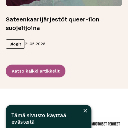
Sateenkaarijärjestöt queer-ilon
suojelijoina
Lue lisää
21.05.2026
Blogit
Katso kaikki artikkelit
×
Tämä sivusto käyttää
evästeitä