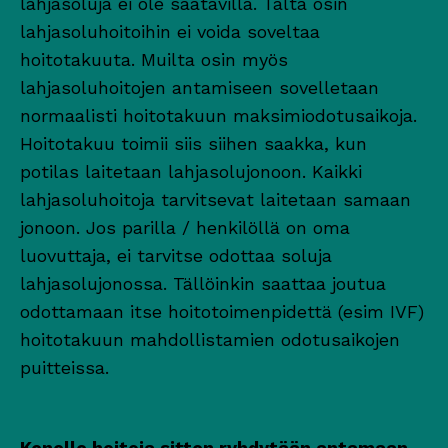
lahjasoluja ei ole saatavilla. Tältä osin
lahjasoluhoitoihin ei voida soveltaa
hoitotakuuta. Muilta osin myös
lahjasoluhoitojen antamiseen sovelletaan
normaalisti hoitotakuun maksimiodotusaikoja.
Hoitotakuu toimii siis siihen saakka, kun
potilas laitetaan lahjasolujonoon. Kaikki
lahjasoluhoitoja tarvitsevat laitetaan samaan
jonoon. Jos parilla / henkilöllä on oma
luovuttaja, ei tarvitse odottaa soluja
lahjasolujonossa. Tällöinkin saattaa joutua
odottamaan itse hoitotoimenpidettä (esim IVF)
hoitotakuun mahdollistamien odotusaikojen
puitteissa.
Kenelle hoitoja sitten ryhdytään antamaan