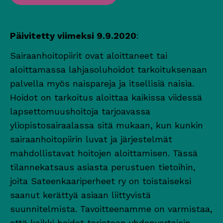
Päivitetty viimeksi 9.9.2020
:
Sairaanhoitopiirit ovat aloittaneet tai
aloittamassa lahjasoluhoidot tarkoituksenaan
palvella myös naispareja ja itsellisiä naisia.
Hoidot on tarkoitus aloittaa kaikissa viidessä
lapsettomuushoitoja tarjoavassa
yliopistosairaalassa sitä mukaan, kun kunkin
sairaanhoitopiirin luvat ja järjestelmät
mahdollistavat hoitojen aloittamisen. Tässä
tilannekatsaus asiasta perustuen tietoihin,
joita Sateenkaariperheet ry on toistaiseksi
saanut kerättyä asiaan liittyvistä
suunnitelmista. Tavoitteenamme on varmistaa,
että kaikki hoidot tarjotaan yhdenvertaisin