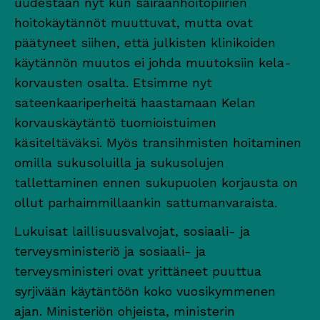
uudestaan nyt kun sairaanhoitopiirien
hoitokäytännöt muuttuvat, mutta ovat
päätyneet siihen, että julkisten klinikoiden
käytännön muutos ei johda muutoksiin kela-
korvausten osalta. Etsimme nyt
sateenkaariperheitä haastamaan Kelan
korvauskäytäntö tuomioistuimen
käsiteltäväksi. Myös transihmisten hoitaminen
omilla sukusoluilla ja sukusolujen
tallettaminen ennen sukupuolen korjausta on
ollut parhaimmillaankin sattumanvaraista.
Lukuisat laillisuusvalvojat, sosiaali- ja
terveysministeriö ja sosiaali- ja
terveysministeri ovat yrittäneet puuttua
syrjivään käytäntöön koko vuosikymmenen
ajan. Ministeriön ohjeista, ministerin