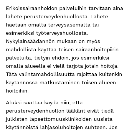
Erikoissairaanhoidon palveluihin tarvitaan aina
lähete perusterveydenhuollosta. Lähete
haetaan omalta terveysasemalta tai
esimerkiksi työterveyshuollosta.
Nykylainsäädännön mukaan on myös
mahdollista käyttää toisen sairaanhoitopiirin
palveluita, tietyin ehdoin, jos esimerkiksi
omalla alueella ei vielä tarjota jotain hoitoja.
Tätä valintamahdollisuutta rajoittaa kuitenkin
käytännössä matkustaminen toisen alueen
hoitoihin.
Aluksi saattaa käydä niin, että
perusterveydenhuollon lääkärit eivät tiedä
julkisten lapsettomuusklinikoiden uusista
käytännöistä lahjasoluhoitojen suhteen. Jos