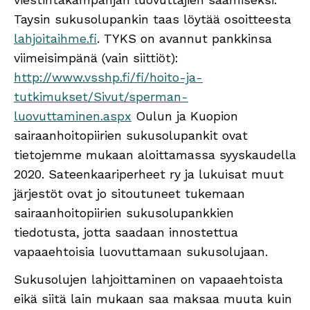
Taysin sukusolupankin taas löytää osoitteesta
lahjoitaihme.fi
. TYKS on avannut pankkinsa
viimeisimpänä (vain siittiöt):
http://www.vsshp.fi/fi/hoito-ja-
tutkimukset/Sivut/sperman-
luovuttaminen.aspx
Oulun ja Kuopion
sairaanhoitopiirien sukusolupankit ovat
tietojemme mukaan aloittamassa syyskaudella
2020. Sateenkaariperheet ry ja lukuisat muut
järjestöt ovat jo sitoutuneet tukemaan
sairaanhoitopiirien sukusolupankkien
tiedotusta, jotta saadaan innostettua
vapaaehtoisia luovuttamaan sukusolujaan.
Sukusolujen lahjoittaminen on vapaaehtoista
eikä siitä lain mukaan saa maksaa muuta kuin