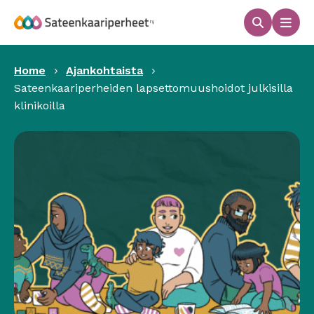
Hyppää
sisältöön
Haku
Men
Sateenkaariperheet
Home
Ajankohtaista
Sateenkaariperheiden lapsettomuushoidot julkisilla
klinikoilla