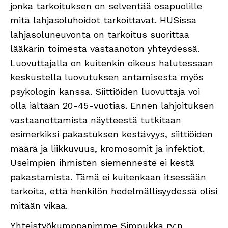
jonka tarkoituksen on selventää osapuolille
mitä lahjasoluhoidot tarkoittavat. HUSissa
lahjasoluneuvonta on tarkoitus suorittaa
lääkärin toimesta vastaanoton yhteydessä.
Luovuttajalla on kuitenkin oikeus halutessaan
keskustella luovutuksen antamisesta myös
psykologin kanssa. Siittiöiden luovuttaja voi
olla iältään 20-45-vuotias. Ennen lahjoituksen
vastaanottamista näytteestä tutkitaan
esimerkiksi pakastuksen kestävyys, siittiöiden
määrä ja liikkuvuus, kromosomit ja infektiot.
Useimpien ihmisten siemenneste ei kestä
pakastamista. Tämä ei kuitenkaan itsessään
tarkoita, että henkilön hedelmällisyydessä olisi
mitään vikaa.
Yhteistyökumppanimme Simpukka ry:n