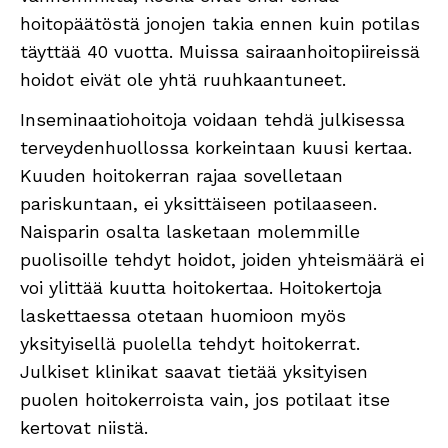
hoitopäätöstä jonojen takia ennen kuin potilas
täyttää 40 vuotta. Muissa sairaanhoitopiireissä
hoidot eivät ole yhtä ruuhkaantuneet.
Inseminaatiohoitoja voidaan tehdä julkisessa
terveydenhuollossa korkeintaan kuusi kertaa.
Kuuden hoitokerran rajaa sovelletaan
pariskuntaan, ei yksittäiseen potilaaseen.
Naisparin osalta lasketaan molemmille
puolisoille tehdyt hoidot, joiden yhteismäärä ei
voi ylittää kuutta hoitokertaa. Hoitokertoja
laskettaessa otetaan huomioon myös
yksityisellä puolella tehdyt hoitokerrat.
Julkiset klinikat saavat tietää yksityisen
puolen hoitokerroista vain, jos potilaat itse
kertovat niistä.