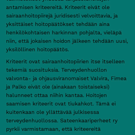
antamisen kriteereitä. Kriteerit eivät ole
sairaanhoitopiirejä juridisesti velvoittavia, ja
yksittäiset hoitopäätökset tehdään aina
henkilökohtaisen harkinnan pohjalta, vieläpä
niin, että jokaisen hoidon jälkeen tehdään uusi,
yksilöllinen hoitopäätös.
Kriteerit ovat sairaanhoitopiirien itse itselleen
tekemiä suosituksia. Terveydenhuollon
valvonta- ja ohjausviranomaiset Valvira, Fimea
ja Palko eivät ole (ainakaan toistaiseksi)
halunneet ottaa niihin kantaa. Hoitojen
saamisen kriteerit ovat tiukahkot. Tämä ei
kuitenkaan ole yllättävää julkisessa
terveydenhuollossa. Sateenkaariperheet ry
pyrkii varmistamaan, että kriteereitä