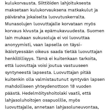
kulukorvausta. Siittiöiden lahjoituksesta
maksetaan kulukorvauksena matkakulut ja
päiväraha jokaiselta luovutuskerralta.
Munasolujen luovuttajalle korvataan myös
korvaus kivusta ja epämukavuudesta. Suomen
lain mukaan sukusoluja ei voi luovuttaa
anonyymisti, vaan lapsella on täysi-
ikäistyessään oikeus saada tietää luovuttajan
henkilöllisyys. Tämä ei kuitenkaan tarkoita,
että luovuttaja voisi joutua vastuuseen
syntyneestä lapsesta. Luovuttajan pitää
kuitenkin olla valmistautunut syntyvän lapsen
mahdolliseen yhteydenottoon 18 vuoden
päästä. Hedelmöityshoitolaki vaatii, että
lahjasoluhoitojen osapuolille, myös
luovuttajalle, annetaan lahjasoluneuvontaa,