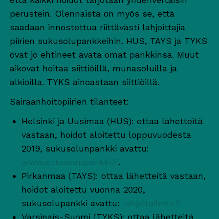
perustein. Olennaista on myös se, että
saadaan innostettua riittävästi lahjoittajia
piirien sukusolupankkeihin. HUS, TAYS ja TYKS
ovat jo ehtineet avata omat pankkinsa. Muut
aikovat hoitaa siittiöillä, munasoluilla ja
alkioilla. TYKS ainoastaan siittiöillä.
Sairaanhoitopiirien tilanteet:
Helsinki ja Uusimaa (HUS): ottaa lähetteitä
vastaan, hoidot aloitettu loppuvuodesta
2019, sukusolunpankki avattu:
www.sukusolupankki.fi
.
Pirkanmaa (TAYS): ottaa lähetteitä vastaan,
hoidot aloitettu vuonna 2020,
sukusolupankki avattu:
lahjoitaihme.fi
Varsinais-Suomi (TYKS): ottaa lähetteitä