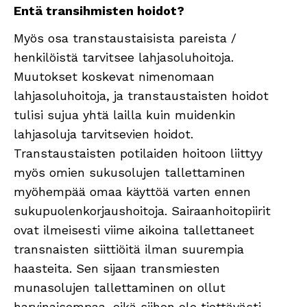
Entä transihmisten hoidot?
Myös osa transtaustaisista pareista /
henkilöistä tarvitsee lahjasoluhoitoja.
Muutokset koskevat nimenomaan
lahjasoluhoitoja, ja transtaustaisten hoidot
tulisi sujua yhtä lailla kuin muidenkin
lahjasoluja tarvitsevien hoidot.
Transtaustaisten potilaiden hoitoon liittyy
myös omien sukusolujen tallettaminen
myöhempää omaa käyttöä varten ennen
sukupuolenkorjaushoitoja. Sairaanhoitopiirit
ovat ilmeisesti viime aikoina tallettaneet
transnaisten siittiöitä ilman suurempia
haasteita. Sen sijaan transmiesten
munasolujen tallettaminen on ollut
harvinaisempaa, eikä siihen ole tiettävästi