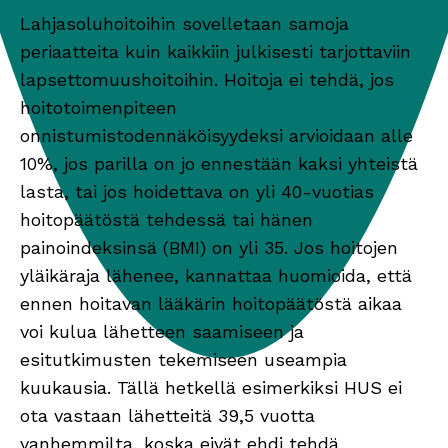
Lahjasoluhoitoihin sovelletaan samoja
periaatteita kuin kaikkiin julkisesti tarjottaviin
lapsettomuushoitoihin. Hoitoja ei tehdä, jos
hoitotoimenpiteen
onnistumistodennäköisyydeksi arvioidaan alle
10%, jos parilla on jo ennestään kaksi yhteistä
lasta, tai jos hoidettava on yli 40-vuotias
hoitopäätöstä tehdessä tai hänen
painoindeksinsä (BMI) on yli 35. Jos hoitojen
yläikäraja lähenee, kannattaa huomioida, että
ennen hoitavan lääkärin hoitopäätöstä aikaa
voi kulua lähetteen saamiseen ja
esitutkimusten tekemiseen useampia
kuukausia. Tällä hetkellä esimerkiksi HUS ei
ota vastaan lähetteitä 39,5 vuotta
vanhemmilta, koska eivät ehdi tehdä