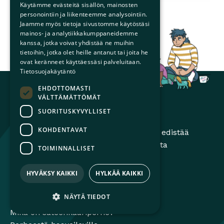
Käytämme evästeitä sisällön, mainosten
Perhesuhdekeskus
Avautuu uuteen ikkunaan
Monimuotoiset perheet
Avautuu uuteen ikkunaa
Seta
Avautuu uuteen ikkunaan
personointiin ja liikenteemme analysointiin.
Jaamme myös tietoja sivustomme käytöstäsi
mainos- ja analytiikkakumppaneidemme
kanssa, jotka voivat yhdistää ne muihin
tietoihin, jotka olet heille antanut tai joita he
ovat keränneet käyttäessäsi palveluitaan.
Tietosuojakäytäntö
EHDOTTOMASTI
VÄLTTÄMÄTTÖMÄT
SUORITUSKYVYLLISET
Sateenkaariperheet
KOHDENTAVAT
Sateenkaariperheet ry:n tavoitteena on edistää
perheiden moninaisuuden huomioimista
TOIMINNALLISET
yhteiskunnassa ja lisätä tietoisuutta
sateenkaariperheistä.
HYVÄKSY KAIKKI
HYLKÄÄ KAIKKI
NÄYTÄ TIEDOT
Mikä on sateenkaariperhe?