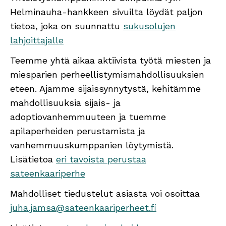
Helminauha-hankkeen sivuilta löydät paljon
tietoa, joka on suunnattu
sukusolujen
lahjoittajalle
Teemme yhtä aikaa aktiivista työtä miesten ja
miesparien perheellistymismahdollisuuksien
eteen. Ajamme sijaissynnytystä, kehitämme
mahdollisuuksia sijais- ja
adoptiovanhemmuuteen ja tuemme
apilaperheiden perustamista ja
vanhemmuuskumppanien löytymistä.
Lisätietoa
eri tavoista perustaa
sateenkaariperhe
Mahdolliset tiedustelut asiasta voi osoittaa
juha.jamsa@sateenkaariperheet.fi