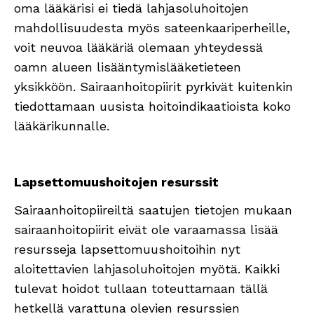
oma lääkärisi ei tiedä lahjasoluhoitojen
mahdollisuudesta myös sateenkaariperheille,
voit neuvoa lääkäriä olemaan yhteydessä
oamn alueen lisääntymislääketieteen
yksikköön. Sairaanhoitopiirit pyrkivät kuitenkin
tiedottamaan uusista hoitoindikaatioista koko
lääkärikunnalle.
Lapsettomuushoitojen resurssit
Sairaanhoitopiireiltä saatujen tietojen mukaan
sairaanhoitopiirit eivät ole varaamassa lisää
resursseja lapsettomuushoitoihin nyt
aloitettavien lahjasoluhoitojen myötä. Kaikki
tulevat hoidot tullaan toteuttamaan tällä
hetkellä varattuna olevien resurssien