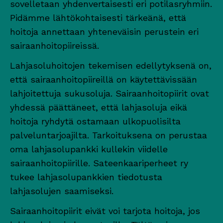
sovelletaan yhdenvertaisesti eri potilasryhmiin.
Pidämme lähtökohtaisesti tärkeänä, että
hoitoja annettaan yhteneväisin perustein eri
sairaanhoitopiireissä.
Lahjasoluhoitojen tekemisen edellytyksenä on,
että sairaanhoitopiireillä on käytettävissään
lahjoitettuja sukusoluja. Sairaanhoitopiirit ovat
yhdessä päättäneet, että lahjasoluja eikä
hoitoja ryhdytä ostamaan ulkopuolisilta
palveluntarjoajilta. Tarkoituksena on perustaa
oma lahjasolupankki kullekin viidelle
sairaanhoitopiirille. Sateenkaariperheet ry
tukee lahjasolupankkien tiedotusta
lahjasolujen saamiseksi.
Sairaanhoitopiirit eivät voi tarjota hoitoja, jos