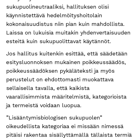
sukupuolineutraaliksi, hallituksen olisi
käynnistettävä hedelmöityshoitolain
kokonaisuudistus niin pian kuin mahdollista.
Laissa on lukuisia muitakin yhdenvertaisuuden
esteitä kuin sukupuolittavat käytännöt.
Jos hallitus kuitenkin esittää, että säädetään
esitysluonnoksen mukainen poikkeussäädös,
poikkeussäädöksen pykäläteksti ja myös
perustelut on ehdottomasti muokattava
sellaisella tavalla, että kaikista
vaarallisimmista määritelmistä, kategorioista
ja termeistä voidaan luopua.
”Lisääntymisbiologisen sukupuolen”
oikeudellista kategoriaa ei missään nimessä
pitäisi rakentaa sisällyttämällä tällaista termiä