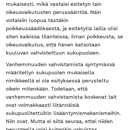
mukaisesti, mikä vastaisi esitetyn lain
oikeusvaikutusten perussääntöä. Näin
voitaisiin luopua tästäkin
poikkeussäädöksestä, ja esitetyllä lailla olisi
siten kaikissa tilanteissa, ilman poikkeusta, se
oikeusvaikutus, että hänen katsotaan
kuuluvan vahvistettuun sukupuoleen.
Vanhemmuuden vahvistamista syntymässä
määritellyn sukupuolen mukaisella
nimikkeellä ei ole esityksessä perusteltu
oikein mitenkään. Todetaan, että
vanhemmuuden vahvistamista koskevat lait
ovat voimakkaasti liitännäisiä
sukupuolitettuihin lisääntymismekanismeihin.
Niin ovat. Mutta ei siitä seuraa, ettei niiden
perusteella voisi kuitenkin vahvistaa