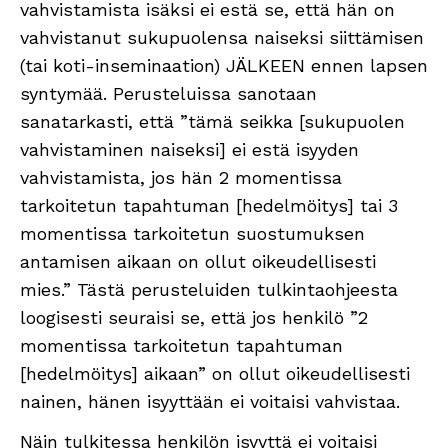
vahvistamista isäksi ei estä se, että hän on
vahvistanut sukupuolensa naiseksi siittämisen
(tai koti-inseminaation) JÄLKEEN ennen lapsen
syntymää. Perusteluissa sanotaan
sanatarkasti, että ”tämä seikka [sukupuolen
vahvistaminen naiseksi] ei estä isyyden
vahvistamista, jos hän 2 momentissa
tarkoitetun tapahtuman [hedelmöitys] tai 3
momentissa tarkoitetun suostumuksen
antamisen aikaan on ollut oikeudellisesti
mies.” Tästä perusteluiden tulkintaohjeesta
loogisesti seuraisi se, että jos henkilö ”2
momentissa tarkoitetun tapahtuman
[hedelmöitys] aikaan” on ollut oikeudellisesti
nainen, hänen isyyttään ei voitaisi vahvistaa.
Näin tulkitessa henkilön isyyttä ei voitaisi