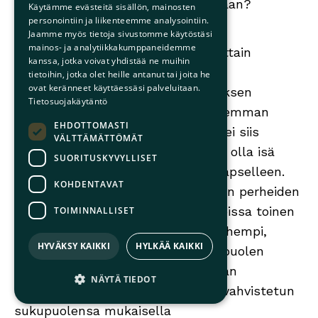
paremmin, mitä termillä tarkoitetaan?
Käytämme evästeitä sisällön, mainosten
personointiin ja liikenteemme analysointiin.
Itsemäärittelyoikeus
Jaamme myös tietoja sivustomme käytöstäsi
mainos- ja analytiikkakumppaneidemme
vanhemmuusnimikkeeseen jää osittain
kanssa, jotka voivat yhdistää ne muihin
toteutumatta, koska samaa
tietoihin, jotka olet heille antanut tai joita he
ovat keränneet käyttäessäsi palveluitaan.
vanhemmuusnimikettä tulisi esityksen
Tietosuojakäytäntö
mukaan soveltaa kaikkiin ko. vanhemman
EHDOTTOMASTI
lapsiin. Hallituksen esitysluonnos ei siis
VÄLTTÄMÄTTÖMÄT
mahdollistaisi, että vanhempi voisi olla isä
SUORITUSKYVYLLISET
yhdelle lapselleen ja äiti toiselle lapselleen.
KOHDENTAVAT
Tämä todennäköisesti olisi joidenkin perheiden
toiveena, esimerkiksi tilanteissa, joissa toinen
TOIMINNALLISET
sisaruksista on huomattavasti vanhempi,
HYVÄKSY KAIKKI
HYLKÄÄ KAIKKI
syntynyt ennen vanhemman sukupuolen
vahvistamista ja oppinut tuntemaan
NÄYTÄ TIEDOT
vanhempansa hänen syntymässä vahvistetun
sukupuolensa mukaisella