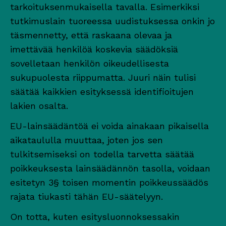
tarkoituksenmukaisella tavalla. Esimerkiksi
tutkimuslain tuoreessa uudistuksessa onkin jo
täsmennetty, että raskaana olevaa ja
imettävää henkilöä koskevia säädöksiä
sovelletaan henkilön oikeudellisesta
sukupuolesta riippumatta. Juuri näin tulisi
säätää kaikkien esityksessä identifioitujen
lakien osalta.
EU-lainsäädäntöä ei voida ainakaan pikaisella
aikataululla muuttaa, joten jos sen
tulkitsemiseksi on todella tarvetta säätää
poikkeuksesta lainsäädännön tasolla, voidaan
esitetyn 3§ toisen momentin poikkeussäädös
rajata tiukasti tähän EU-säätelyyn.
On totta, kuten esitysluonnoksessakin