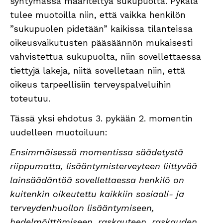
syntymässä määriteltyä sukupuolta. Pykälä
tulee muotoilla niin, että vaikka henkilön
”sukupuolen pidetään” kaikissa tilanteissa
oikeusvaikutusten pääsäännön mukaisesti
vahvistettua sukupuolta, niin sovellettaessa
tiettyjä lakeja, niitä sovelletaan niin, että
oikeus tarpeellisiin terveyspalveluihin
toteutuu.
Tässä yksi ehdotus 3. pykään 2. momentin
uudelleen muotoiluun:
Ensimmäisessä momentissa säädetystä
riippumatta, lisääntymisterveyteen liittyvää
lainsäädäntöä sovellettaessa henkilö on
kuitenkin oikeutettu kaikkiin sosiaali- ja
terveydenhuollon lisääntymiseen,
hedelmöittämiseen, raskauteen, raskauden