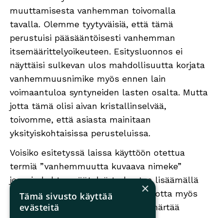
muuttamisesta vanhemman toivomalla
tavalla. Olemme tyytyväisiä, että tämä
perustuisi pääsääntöisesti vanhemman
itsemäärittelyoikeuteen. Esitysluonnos ei
näyttäisi sulkevan ulos mahdollisuutta korjata
vanhemmuusnimike myös ennen lain
voimaantuloa syntyneiden lasten osalta. Mutta
jotta tämä olisi aivan kristallinselvää,
toivomme, että asiasta mainitaan
yksityiskohtaisissa perusteluissa.
Voisiko esitetyssä laissa käyttöön otettua
termiä ”vanhemmuutta kuvaava nimeke”
jossain kohtaa säätelyä tarkentaa lisäämällä
×
termin jälkeen sulkeisiin (äiti/isä), jotta myös
Tämä sivusto käyttää
evästeitä
kansalaisilla olisi mahdollista ymmärtää