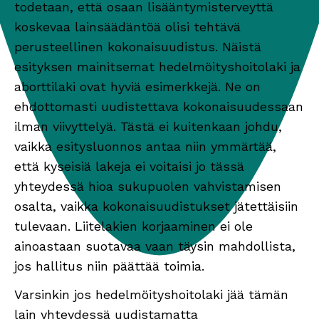
todetaan, että osaan lisääntymisterveyttä
koskevaa lainsäädäntöä olisi tehtävä
perusteellinen kokonaisuudistus. Näistä
esityksen mainitsemat hedelmöityshoitolaki ja
aborttilaki ovat hyviä esimerkkejä. Ne on
ehdottomasti uudistettava kokonaisuudessaan
ilman viivyttelyä. Tästä ei kuitenkaan johdu,
vaikka esitysluonnos antaa niin ymmärtää,
että kyseisiä lakeja ei voitaisi jo tässä
yhteydessä hioa sukupuolen vahvistamisen
osalta, vaikka kokonaisuudistukset jätettäisiin
tulevaan. Liitelakien korjaaminen ei ole
ainoastaan suotavaa vaan täysin mahdollista,
jos hallitus niin päättää toimia.
Varsinkin jos hedelmöityshoitolaki jää tämän
lain yhteydessä uudistamatta