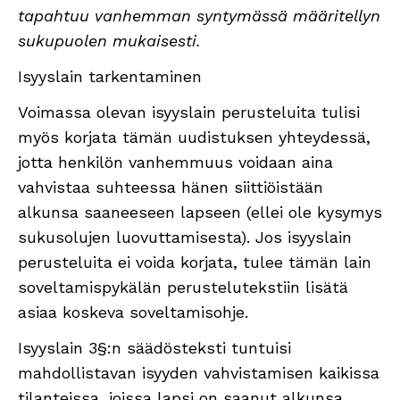
tapahtuu vanhemman syntymässä määritellyn
sukupuolen mukaisesti.
Isyyslain tarkentaminen
Voimassa olevan isyyslain perusteluita tulisi
myös korjata tämän uudistuksen yhteydessä,
jotta henkilön vanhemmuus voidaan aina
vahvistaa suhteessa hänen siittiöistään
alkunsa saaneeseen lapseen (ellei ole kysymys
sukusolujen luovuttamisesta). Jos isyyslain
perusteluita ei voida korjata, tulee tämän lain
soveltamispykälän perustelutekstiin lisätä
asiaa koskeva soveltamisohje.
Isyyslain 3§:n säädösteksti tuntuisi
mahdollistavan isyyden vahvistamisen kaikissa
tilanteissa, joissa lapsi on saanut alkunsa