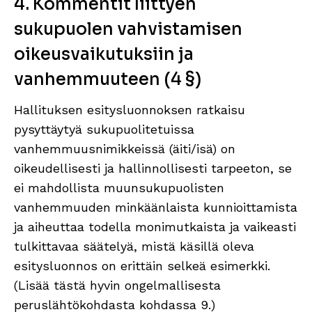
4. Kommentit liittyen
sukupuolen vahvistamisen
oikeusvaikutuksiin ja
vanhemmuuteen (4 §)
Hallituksen esitysluonnoksen ratkaisu
pysyttäytyä sukupuolitetuissa
vanhemmuusnimikkeissä (äiti/isä) on
oikeudellisesti ja hallinnollisesti tarpeeton, se
ei mahdollista muunsukupuolisten
vanhemmuuden minkäänlaista kunnioittamista
ja aiheuttaa todella monimutkaista ja vaikeasti
tulkittavaa säätelyä, mistä käsillä oleva
esitysluonnos on erittäin selkeä esimerkki.
(Lisää tästä hyvin ongelmallisesta
peruslähtökohdasta kohdassa 9.)