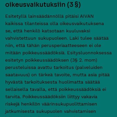
oikeusvaikutuksiin (3 §)
Esitetyllä lainsäädännöllä pitäisi AIVAN
kaikissa tilanteissa olla oikeusvaikutuksena
se, että henkilö katsotaan kuuluvaksi
vahvistettuun sukupuoleen. Laki tulee säätää
niin, että tähän perusperiaatteeseen ei ole
mitään poikkeussäädöksiä. Esitysluonnoksessa
esitetyn poikkeussäädöksen (3§ 2. mom)
perusteluissa avattu tarkoitus (palveluiden
saatavuus) on tärkeä tavoite, mutta asia pitää
hyvästä tarkoituksesta huolimatta säätää
sellaisella tavalla, että poikkeussäädöksiä ei
tarvita. Poikkeussäädöksiin liittyy vakavia
riskejä henkilön väärinsukupuolittamisen
jatkumisesta sukupuolen vahvistamisen