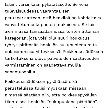
lakiin, varsinkaan pykälätasolle. Se voisi
tulevaisuudessa vaarantaa sen
perusperiaatteen, että henkilöä on kohdeltava
vahvistetun sukupuolen mukaisesti. Se loisi
aiemmassa lainsäädännössä tuntemattoman
kategorian, jota voisi olla suuri houkutus
ryhtyä pitämään henkilön sukupuolena mitä
erilaisimmissa yhteyksissä. Poikkeussäädöksen
tarkoituksena oleva palveluiden saatavuuden
varmistaminen on säädettävä muilla
sanamuodoilla.
Poikkeussäädöksen pykälässä eikä
perusteluissa tulisi myöskään missään
nimessä säätään niin, että poikkeuspykälien
tilanteissa henkilön ”sukupuolena pidetään”