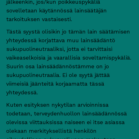
jälkeenkin, jos/kun poikkeuspykäliä
sovelletaan käytännössä lainsäätäjän
tarkoituksen vastaisesti.
Tästä syystä olisikin jo tämän lain säätämisen
yhteydessä korjattava muu lainsäädäntö
sukupuolineutraaliksi, jotta ei tarvittaisi
vaikeaselkoisia ja vaarallisia soveltamispykäliä.
Suurin osa lainsäädännöstämme on jo
sukupuolineutraalia. Ei ole syytä jättää
viimeisiä jäänteitä korjaamatta tässä
yhteydessä.
Kuten esityksen nykytilan arvioinnissa
todetaan, terveydenhuollon lainsäädännössä
olevissa viittauksissa naiseen ei itse asiassa
olekaan merkityksellistä henkilön