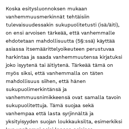
Koska esitysluonnoksen mukaan
vanhemmuusmerkinnät tehtäisiin
tulevaisuudessakin sukupuolitetusti (isä/äiti),
on ensi arvoisen tärkeää, että vanhemmalle
ehdotetaan mahdollisuutta (5§:ssä) käyttää
asiassa itsemäärittelyoikeuteen perustuvaa
harkintaa ja saada vanhemmuutensa kirjatuksi
joko isyytenä tai äitiytenä. Tärkeää tämä on
myös siksi, että vanhemmalla on täten
mahdollisuus siihen, että hänen
sukupuolimerkintänsä ja
vanhemmuusnimikkeensä ovat samalla tavoin
sukupuolitettuja. Tämä suojaa sekä
vanhempaa että lasta syrjinnältä ja
yksityisyyden suojan loukkauksilta, esimerkiksi