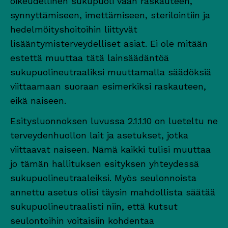
oikeudellinen sukupuoli vaan raskauteen,
synnyttämiseen, imettämiseen, sterilointiin ja
hedelmöityshoitoihin liittyvät
lisääntymisterveydelliset asiat. Ei ole mitään
estettä muuttaa tätä lainsäädäntöä
sukupuolineutraaliksi muuttamalla säädöksiä
viittaamaan suoraan esimerkiksi raskauteen,
eikä naiseen.
Esitysluonnoksen luvussa 2.1.1.10 on lueteltu ne
terveydenhuollon lait ja asetukset, jotka
viittaavat naiseen. Nämä kaikki tulisi muuttaa
jo tämän hallituksen esityksen yhteydessä
sukupuolineutraaleiksi. Myös seulonnoista
annettu asetus olisi täysin mahdollista säätää
sukupuolineutraalisti niin, että kutsut
seulontoihin voitaisiin kohdentaa