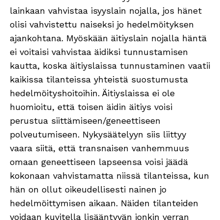
lainkaan vahvistaa isyyslain nojalla, jos hänet
olisi vahvistettu naiseksi jo hedelmöityksen
ajankohtana. Myöskään äitiyslain nojalla häntä
ei voitaisi vahvistaa äidiksi tunnustamisen
kautta, koska äitiyslaissa tunnustaminen vaatii
kaikissa tilanteissa yhteistä suostumusta
hedelmöityshoitoihin. Äitiyslaissa ei ole
huomioitu, että toisen äidin äitiys voisi
perustua siittämiseen/geneettiseen
polveutumiseen. Nykysäätelyyn siis liittyy
vaara siitä, että transnaisen vanhemmuus
omaan geneettiseen lapseensa voisi jäädä
kokonaan vahvistamatta niissä tilanteissa, kun
hän on ollut oikeudellisesti nainen jo
hedelmöittymisen aikaan. Näiden tilanteiden
voidaan kuvitella lisääntyvän jonkin verran