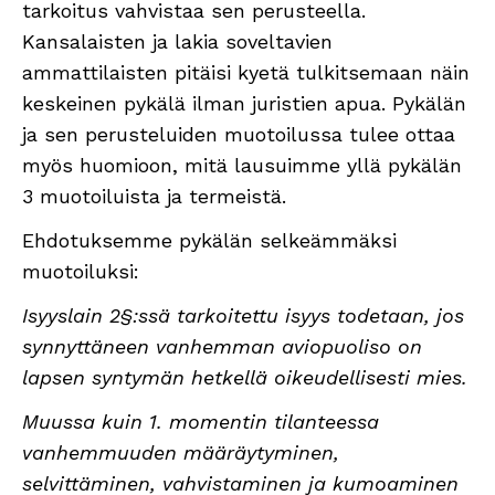
tarkoitus vahvistaa sen perusteella.
Kansalaisten ja lakia soveltavien
ammattilaisten pitäisi kyetä tulkitsemaan näin
keskeinen pykälä ilman juristien apua. Pykälän
ja sen perusteluiden muotoilussa tulee ottaa
myös huomioon, mitä lausuimme yllä pykälän
3 muotoiluista ja termeistä.
Ehdotuksemme pykälän selkeämmäksi
muotoiluksi:
Isyyslain 2§:ssä tarkoitettu isyys todetaan, jos
synnyttäneen vanhemman aviopuoliso on
lapsen syntymän hetkellä oikeudellisesti mies.
Muussa kuin 1. momentin tilanteessa
vanhemmuuden määräytyminen,
selvittäminen, vahvistaminen ja kumoaminen