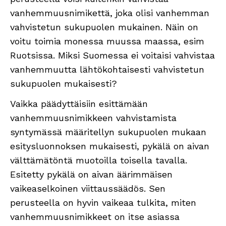
vanhemmuusnimikettä, joka olisi vanhemman
vahvistetun sukupuolen mukainen. Näin on
voitu toimia monessa muussa maassa, esim
Ruotsissa. Miksi Suomessa ei voitaisi vahvistaa
vanhemmuutta lähtökohtaisesti vahvistetun
sukupuolen mukaisesti?
Vaikka päädyttäisiin esittämään
vanhemmuusnimikkeen vahvistamista
syntymässä määritellyn sukupuolen mukaan
esitysluonnoksen mukaisesti, pykälä on aivan
välttämätöntä muotoilla toisella tavalla.
Esitetty pykälä on aivan äärimmäisen
vaikeaselkoinen viittaussäädös. Sen
perusteella on hyvin vaikeaa tulkita, miten
vanhemmuusnimikkeet on itse asiassa