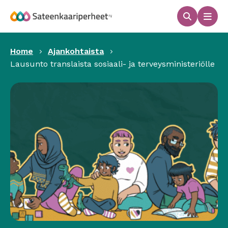
Hyppää
sisältöön
Haku
Men
Sateenkaariperheet
Home
Ajankohtaista
Lausunto translaista sosiaali- ja terveysministeriölle