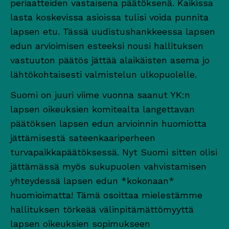
periaatteiden vastaisena päätöksenä. Kaikissa
lasta koskevissa asioissa tulisi voida punnita
lapsen etu. Tässä uudistushankkeessa lapsen
edun arvioimisen esteeksi nousi hallituksen
vastuuton päätös jättää alaikäisten asema jo
lähtökohtaisesti valmistelun ulkopuolelle.
Suomi on juuri viime vuonna saanut YK:n
lapsen oikeuksien komitealta langettavan
päätöksen lapsen edun arvioinnin huomiotta
jättämisestä sateenkaariperheen
turvapaikkapäätöksessä. Nyt Suomi sitten olisi
jättämässä myös sukupuolen vahvistamisen
yhteydessä lapsen edun *kokonaan*
huomioimatta! Tämä osoittaa mielestämme
hallituksen törkeää välinpitämättömyyttä
lapsen oikeuksien sopimukseen