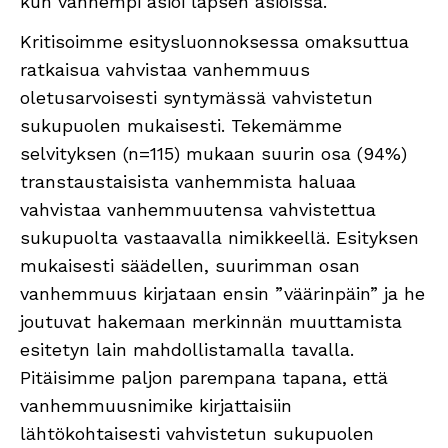
kun vanhempi asioi lapsen asioissa.
Kritisoimme esitysluonnoksessa omaksuttua
ratkaisua vahvistaa vanhemmuus
oletusarvoisesti syntymässä vahvistetun
sukupuolen mukaisesti. Tekemämme
selvityksen (n=115) mukaan suurin osa (94%)
transtaustaisista vanhemmista haluaa
vahvistaa vanhemmuutensa vahvistettua
sukupuolta vastaavalla nimikkeellä. Esityksen
mukaisesti säädellen, suurimman osan
vanhemmuus kirjataan ensin ”väärinpäin” ja he
joutuvat hakemaan merkinnän muuttamista
esitetyn lain mahdollistamalla tavalla.
Pitäisimme paljon parempana tapana, että
vanhemmuusnimike kirjattaisiin
lähtökohtaisesti vahvistetun sukupuolen