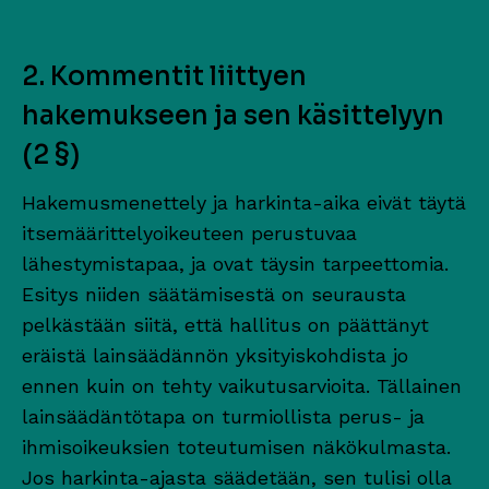
2. Kommentit liittyen
hakemukseen ja sen käsittelyyn
(2 §)
Hakemusmenettely ja harkinta-aika eivät täytä
itsemäärittelyoikeuteen perustuvaa
lähestymistapaa, ja ovat täysin tarpeettomia.
Esitys niiden säätämisestä on seurausta
pelkästään siitä, että hallitus on päättänyt
eräistä lainsäädännön yksityiskohdista jo
ennen kuin on tehty vaikutusarvioita. Tällainen
lainsäädäntötapa on turmiollista perus- ja
ihmisoikeuksien toteutumisen näkökulmasta.
Jos harkinta-ajasta säädetään, sen tulisi olla