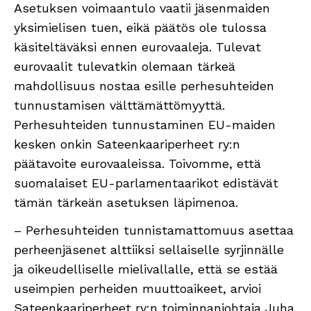
Asetuksen voimaantulo vaatii jäsenmaiden
yksimielisen tuen, eikä päätös ole tulossa
käsiteltäväksi ennen eurovaaleja. Tulevat
eurovaalit tulevatkin olemaan tärkeä
mahdollisuus nostaa esille perhesuhteiden
tunnustamisen välttämättömyyttä.
Perhesuhteiden tunnustaminen EU-maiden
kesken onkin Sateenkaariperheet ry:n
päätavoite eurovaaleissa. Toivomme, että
suomalaiset EU-parlamentaarikot edistävät
tämän tärkeän asetuksen läpimenoa.
– Perhesuhteiden tunnistamattomuus asettaa
perheenjäsenet alttiiksi sellaiselle syrjinnälle
ja oikeudelliselle mielivallalle, että se estää
useimpien perheiden muuttoaikeet, arvioi
Sateenkaariperheet ry:n toiminnanjohtaja Juha