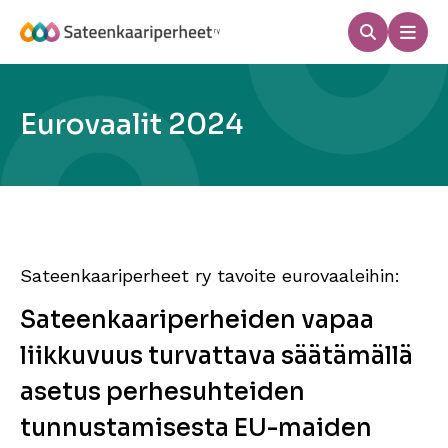
Hyppää
sisältöön
Haku
Men
Sateenkaariperheet
Eurovaalit 2024
Sateenkaariperheet ry tavoite eurovaaleihin:
Sateenkaariperheiden vapaa
liikkuvuus turvattava säätämällä
asetus perhesuhteiden
tunnustamisesta EU-maiden