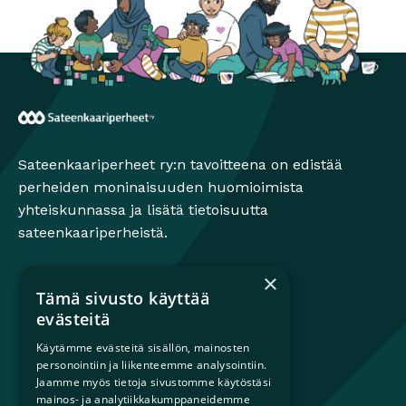
Sateenkaariperheet
Sateenkaariperheet ry:n tavoitteena on edistää
perheiden moninaisuuden huomioimista
yhteiskunnassa ja lisätä tietoisuutta
sateenkaariperheistä.
×
Tämä sivusto käyttää
Mikä on sateenkaariperhe?
evästeitä
Perheestä haaveileville
Käytämme evästeitä sisällön, mainosten
Lapsiperheille
personointiin ja liikenteemme analysointiin.
Ammattilaisille
Jaamme myös tietoja sivustomme käytöstäsi
Päättäjille
mainos- ja analytiikkakumppaneidemme