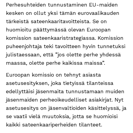
Perhesuhteiden tunnustaminen EU-maiden
kesken on ollut yksi tämän eurovaalikauden
tärkeistä sateenkaaritavoitteista. Se on
huomioitu päättymässä olevan Euroopan
komission sateenkaaristrategiassa. Komission
puheenjohtaja teki tavoitteen hyvin tunnetuksi
julistaessaan, että ”jos olette perhe yhdessä
maassa, olette perhe kaikissa maissa”.
Euroopan komissio on tehnyt asiasta
asetusesityksen, joka tietyissä tilanteissa
edellyttäisi jäsenmaita tunnustamaan muiden
jäsenmaiden perheoikeudelliset asiakirjat. Nyt
asetusesitys on jäsenvaltioiden käsittelyssä, ja
se vaatii vielä muutoksia, jotta se huomioisi
kaikki sateenkaariperheiden tilanteet.