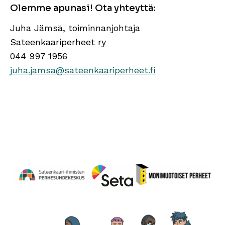
Olemme apunasi! Ota yhteyttä:
Juha Jämsä, toiminnanjohtaja
Sateenkaariperheet ry
044 997 1956
juha.jamsa@sateenkaariperheet.fi
Perhesuhdekeskus
Avautuu uuteen ikkunaan
Monimuotoiset perheet
Avautuu uuteen ikkunaa
Seta
Avautuu uuteen ikkunaan