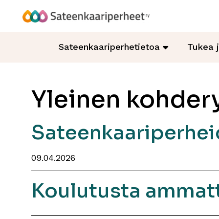
Hyppää
sisältöön
Sateenkaariperheet
Sateenkaariperhetietoa
Tukea 
Yleinen kohde
Sateenkaariperheid
09.04.2026
Koulutusta ammatti