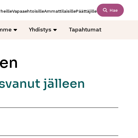
Hae
heille
Vapaaehtoisille
Ammattilaisille
Päättäjille
amme
Yhdistys
Tapahtumat
nen
svanut jälleen