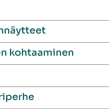
nnäytteet
en kohtaaminen
riperhe