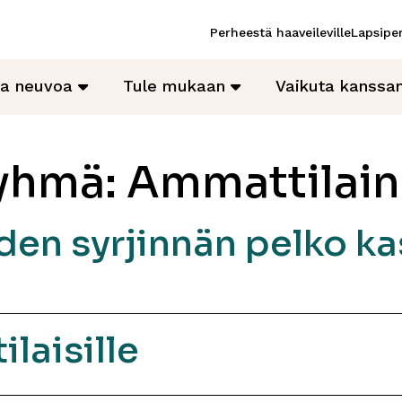
Perheestä haaveileville
Lapsiper
ja neuvoa
Tule mukaan
Vaikuta kanss
ryhmä:
Ammattilai
en syrjinnän pelko ka
laisille