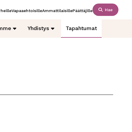
Hae
heille
Vapaaehtoisille
Ammattilaisille
Päättäjille
amme
Yhdistys
Tapahtumat