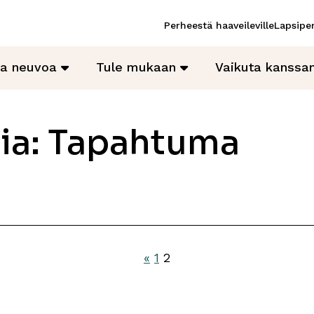
Perheestä haaveileville
Lapsiper
ja neuvoa
Tule mukaan
Vaikuta kanss
ia:
Tapahtuma
«
1
2