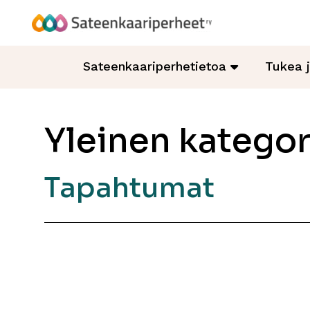
Hyppää
sisältöön
Sateenkaariperheet
Sateenkaariperhetietoa
Tukea 
Yleinen kategor
Tapahtumat
Artikkelien
sivutus