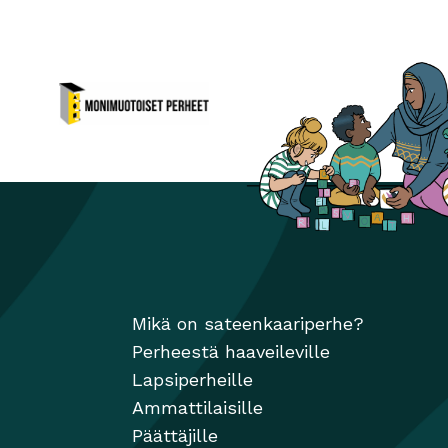
Monimuotoiset perheet
Avautuu uuteen ikkunaan
ikkunaan
Mikä on sateenkaariperhe?
Perheestä haaveileville
Lapsiperheille
Ammattilaisille
Päättäjille