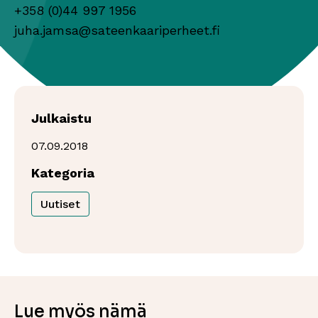
+358 (0)44 997 1956
juha.jamsa@sateenkaariperheet.fi
Julkaistu
07.09.2018
Kategoria
Uutiset
Lue myös nämä