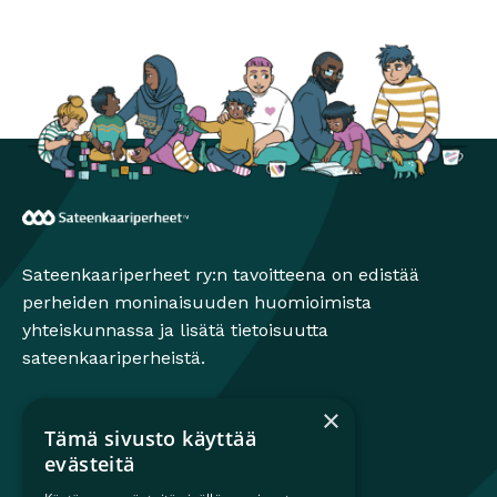
Seta
Avautuu uuteen ikkunaan
Sateenkaariperheet
Sateenkaariperheet ry:n tavoitteena on edistää
perheiden moninaisuuden huomioimista
yhteiskunnassa ja lisätä tietoisuutta
sateenkaariperheistä.
×
Tämä sivusto käyttää
Mikä on sateenkaariperhe?
evästeitä
Perheestä haaveileville