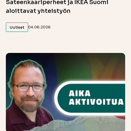
Sateenkaariperheet ja IKEA Suomi
aloittavat yhteistyön
Lue lisää
04.06.2026
Uutiset