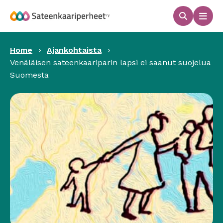
Hyppää
sisältöön
Haku
Men
Sateenkaariperheet
Home
Ajankohtaista
Venäläisen sateenkaariparin lapsi ei saanut suojelua
Suomesta