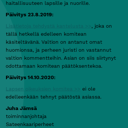
haitallisuuteen lapsille ja nuorille.
Päivitys 23.8.2019:
Lisätietoja tehdystä kantelusta >>
, joka on
tällä hetkellä edelleen komitean
käsiteltävänä. Valtion on antanut omat
huomionsa, ja perheen juristi on vastannut
valtion kommentteihin. Asian on siis siirtynyt
odottamaan komitean päätöksentekoa.
Päivitys 14.10.2020:
Lapsen oikeuksien komitea >>
ei ole
edelleenkään tehnyt päätöstä asiassa.
Juha Jämsä
toiminnanjohtaja
Sateenkaariperheet