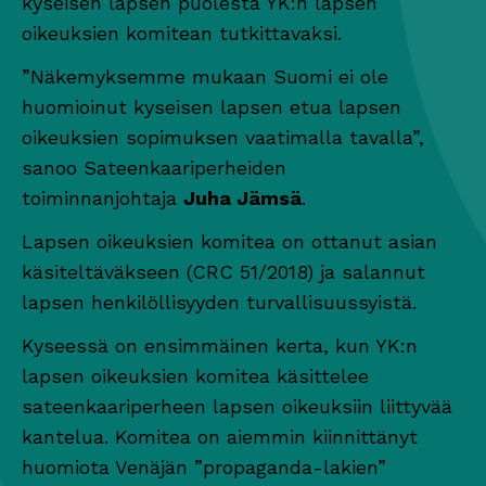
kyseisen lapsen puolesta YK:n lapsen
oikeuksien komitean tutkittavaksi.
”Näkemyksemme mukaan Suomi ei ole
huomioinut kyseisen lapsen etua lapsen
oikeuksien sopimuksen vaatimalla tavalla”,
sanoo Sateenkaariperheiden
toiminnanjohtaja
Juha Jämsä
.
Lapsen oikeuksien komitea on ottanut asian
käsiteltäväkseen (CRC 51/2018) ja salannut
lapsen henkilöllisyyden turvallisuussyistä.
Kyseessä on ensimmäinen kerta, kun YK:n
lapsen oikeuksien komitea käsittelee
sateenkaariperheen lapsen oikeuksiin liittyvää
kantelua. Komitea on aiemmin kiinnittänyt
huomiota Venäjän ”propaganda-lakien”