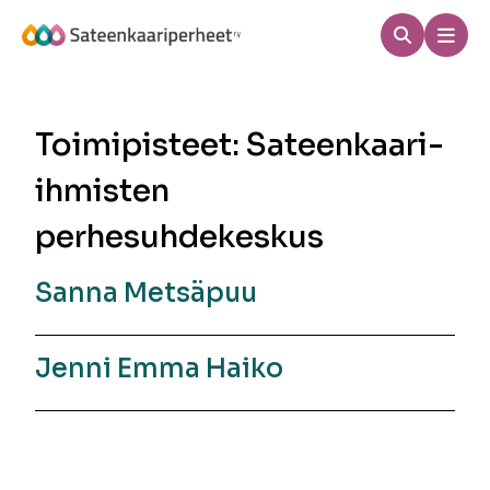
Hyppää
sisältöön
Haku
Men
Sateenkaariperheet
Toimipisteet:
Sateenkaari-
ihmisten
perhesuhdekeskus
Sanna Metsäpuu
Jenni Emma Haiko