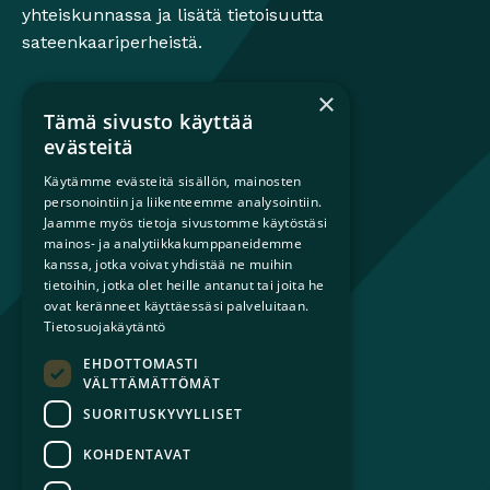
yhteiskunnassa ja lisätä tietoisuutta
sateenkaariperheistä.
×
Tämä sivusto käyttää
Mikä on sateenkaariperhe?
evästeitä
Perheestä haaveileville
Käytämme evästeitä sisällön, mainosten
Lapsiperheille
personointiin ja liikenteemme analysointiin.
Ammattilaisille
Jaamme myös tietoja sivustomme käytöstäsi
Päättäjille
mainos- ja analytiikkakumppaneidemme
kanssa, jotka voivat yhdistää ne muihin
tietoihin, jotka olet heille antanut tai joita he
Ajankohtaista
ovat keränneet käyttäessäsi palveluitaan.
Tilaa uutiskirje
Tietosuojakäytäntö
Lahjoita
EHDOTTOMASTI
Liity jäseneksi
VÄLTTÄMÄTTÖMÄT
Yhteystiedot
SUORITUSKYVYLLISET
KOHDENTAVAT