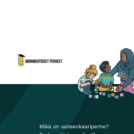
Monimuotoiset perheet
Avautuu uuteen ikkunaan
ikkunaan
Mikä on sateenkaariperhe?