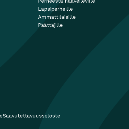
Perheestä haaveileville
Lapsiperheille
Ammattilaisille
Päättäjille
te
Saavutettavuusseloste