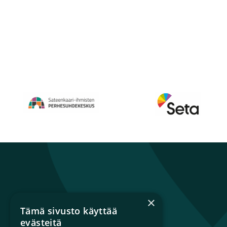
Perhesuhdekeskus
Avautuu uuteen ikkunaan
Seta
Avautuu uuteen 
×
Tämä sivusto käyttää
Sateenkaariperheet
evästeitä