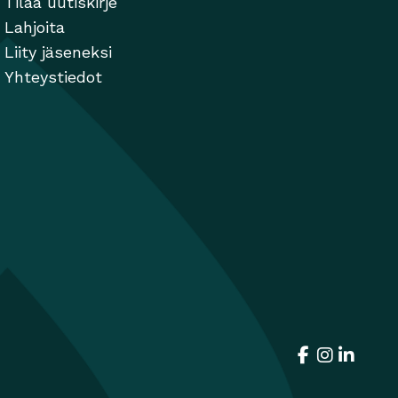
Tilaa uutiskirje
Lahjoita
Liity jäseneksi
Yhteystiedot
Facebook
Avautuu uut
Instagra
Avautuu 
Linked
Avautu