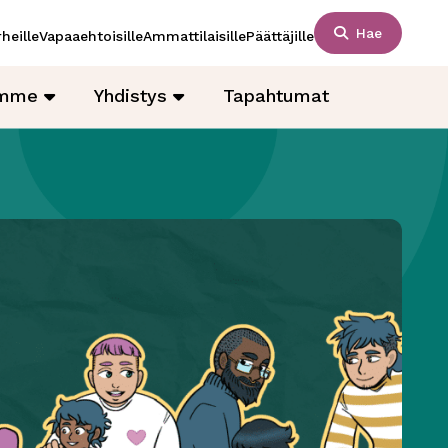
Hae
heille
Vapaaehtoisille
Ammattilaisille
Päättäjille
amme
Yhdistys
Tapahtumat