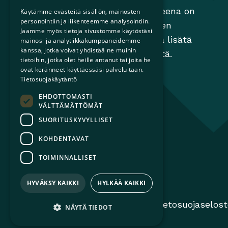
Sateenkaariperheet ry:n tavoitteena on
Käytämme evästeitä sisällön, mainosten
personointiin ja liikenteemme analysointiin.
edistää perheiden moninaisuuden
Jaamme myös tietoja sivustomme käytöstäsi
huomioimista yhteiskunnassa ja lisätä
mainos- ja analytiikkakumppaneidemme
kanssa, jotka voivat yhdistää ne muihin
tietoisuutta sateenkaariperheistä.
tietoihin, jotka olet heille antanut tai joita he
ovat keränneet käyttäessäsi palveluitaan.
Tietosuojakäytäntö
EHDOTTOMASTI
VÄLTTÄMÄTTÖMÄT
SUORITUSKYVYLLISET
KOHDENTAVAT
TOIMINNALLISET
HYVÄKSY KAIKKI
HYLKÄÄ KAIKKI
© 2026 Sateenkaariperheet ry
Tietosuojaselos
NÄYTÄ TIEDOT