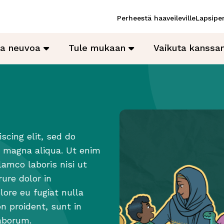
Perheestä haaveileville
Lapsiper
ja neuvoa
Tule mukaan
Vaikuta kanss
scing elit, sed do
e magna aliqua. Ut enim
amco laboris nisi ut
ure dolor in
lore eu fugiat nulla
n proident, sunt in
laborum.