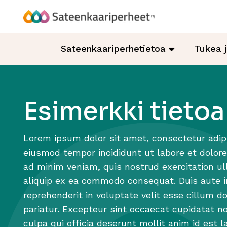
Hyppää
sisältöön
Sateenkaariperheet
Sateenkaariperhetietoa
Tukea 
Esimerkki tietoa
Lorem ipsum dolor sit amet, consectetur adipi
eiusmod tempor incididunt ut labore et dolor
ad minim veniam, quis nostrud exercitation ull
aliquip ex ea commodo consequat. Duis aute ir
reprehenderit in voluptate velit esse cillum do
pariatur. Excepteur sint occaecat cupidatat no
culpa qui officia deserunt mollit anim id est 