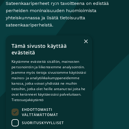
Sateenkaariperheet ry:n tavoitteena on edistää
perheiden moninaisuuden huomioimista
yhteiskunnassa ja lisätä tietoisuutta
sateenkaariperheistä.
×
Tämä sivusto käyttää
Mikä on sateenkaariperhe?
evästeitä
Perheestä haaveileville
Käytämme evästeitä sisällön, mainosten
Lapsiperheille
personointiin ja liikenteemme analysointiin.
Ammattilaisille
Jaamme myös tietoja sivustomme käytöstäsi
Päättäjille
mainos- ja analytiikkakumppaneidemme
kanssa, jotka voivat yhdistää ne muihin
tietoihin, jotka olet heille antanut tai joita he
Ajankohtaista
ovat keränneet käyttäessäsi palveluitaan.
Tilaa uutiskirje
Tietosuojakäytäntö
Lahjoita
EHDOTTOMASTI
Liity jäseneksi
VÄLTTÄMÄTTÖMÄT
Yhteystiedot
SUORITUSKYVYLLISET