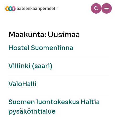
Hyppää
sisältöön
Haku
Men
Sateenkaariperheet
Maakunta:
Uusimaa
Hostel Suomenlinna
Villinki (saari)
ValoHalli
Suomen luontokeskus Haltia
pysäköintialue