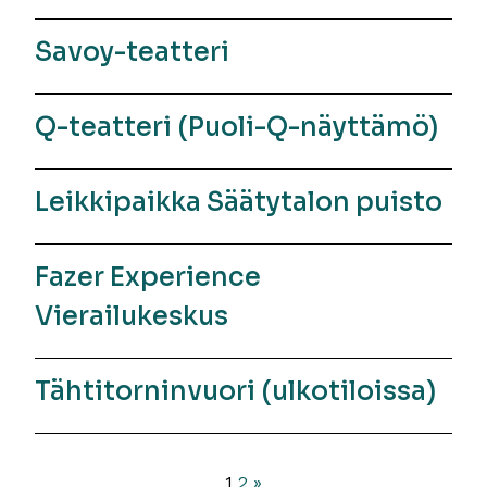
Savoy-teatteri
Q-teatteri (Puoli-Q-näyttämö)
Leikkipaikka Säätytalon puisto
Fazer Experience
Vierailukeskus
Tähtitorninvuori (ulkotiloissa)
1
2
»